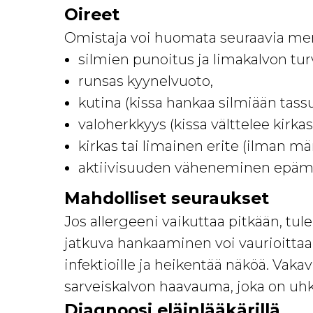
Oireet
Omistaja voi huomata seuraavia mer
silmien punoitus ja limakalvon tur
runsas kyynelvuoto,
kutina (kissa hankaa silmiään tassuil
valoherkkyys (kissa välttelee kirkas
kirkas tai limainen erite (ilman m
aktiivisuuden väheneminen epäm
Mahdolliset seuraukset
Jos allergeeni vaikuttaa pitkään, tu
jatkuva hankaaminen voi vaurioittaa s
infektioille ja heikentää näköä. Vak
sarveiskalvon haavauma, joka on uhk
Diagnoosi eläinlääkärillä