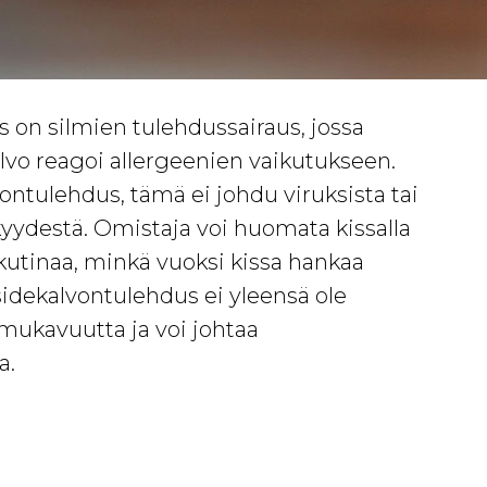
 on silmien tulehdussairaus, jossa
vo reagoi allergeenien vaikutukseen.
vontulehdus, tämä ei johdu viruksista tai
kyydestä. Omistaja voi huomata kissalla
kutinaa, minkä vuoksi kissa hankaa
 sidekalvontulehdus ei yleensä ole
mukavuutta ja voi johtaa
a.