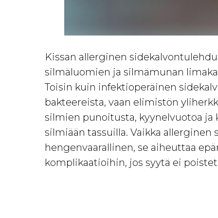
Kissan allerginen sidekalvontulehdus
silmäluomien ja silmämunan limakal
Toisin kuin infektioperäinen sidekal
bakteereista, vaan elimistön yliherk
silmien punoitusta, kyynelvuotoa ja 
silmiään tassuilla. Vaikka allerginen
hengenvaarallinen, se aiheuttaa epä
komplikaatioihin, jos syytä ei poistet