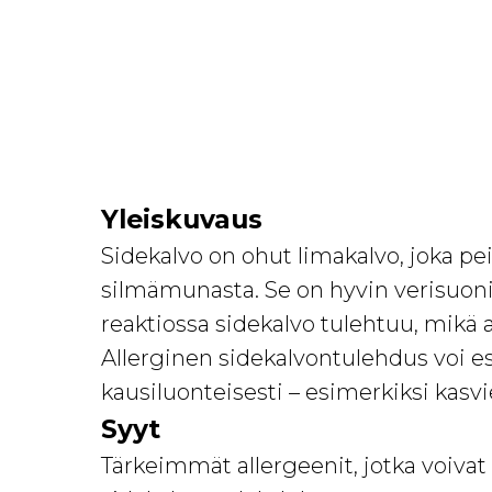
Yleiskuvaus
Sidekalvo on ohut limakalvo, joka pe
silmämunasta. Se on hyvin verisuonit
reaktiossa sidekalvo tulehtuu, mikä 
Allerginen sidekalvontulehdus voi esi
kausiluonteisesti – esimerkiksi kasv
Syyt
Tärkeimmät allergeenit, jotka voivat