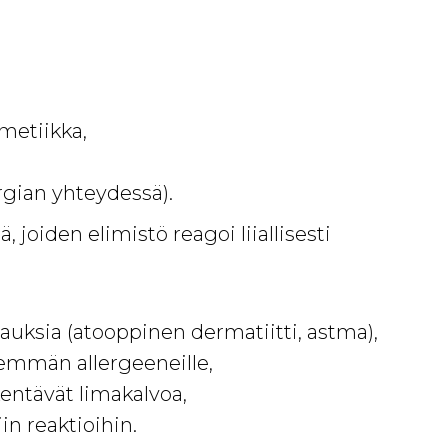
smetiikka,
ergian yhteydessä).
 joiden elimistö reagoi liiallisesti
airauksia (atooppinen dermatiitti, astma),
nemmän allergeeneille,
kentävät limakalvoa,
iin reaktioihin.