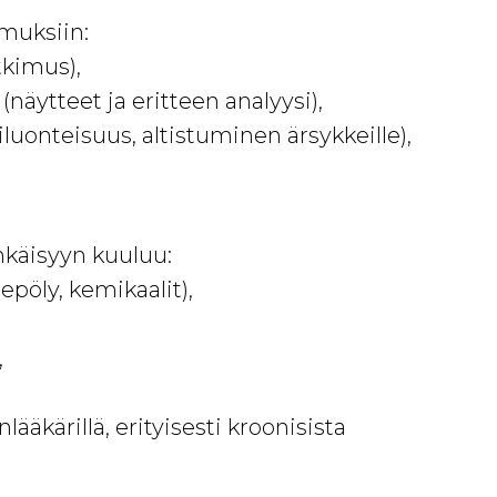
muksiin:
tkimus),
(näytteet ja eritteen analyysi),
iluonteisuus, altistuminen ärsykkeille),
hkäisyyn kuuluu:
epöly, kemikaalit),
,
lääkärillä, erityisesti kroonisista