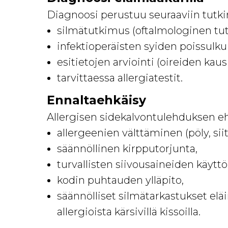
Diagnoosi perustuu seuraaviin tutki
silmätutkimus (oftalmologinen tu
infektioperäisten syiden poissulku 
esitietojen arviointi (oireiden kaus
tarvittaessa allergiatestit.
Ennaltaehkäisy
Allergisen sidekalvontulehduksen e
allergeenien välttäminen (pöly, siit
säännöllinen kirpputorjunta,
turvallisten siivousaineiden käyttö
kodin puhtauden ylläpito,
säännölliset silmätarkastukset eläin
allergioista kärsivillä kissoilla.