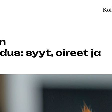
Koi
en
us: syyt, oireet ja