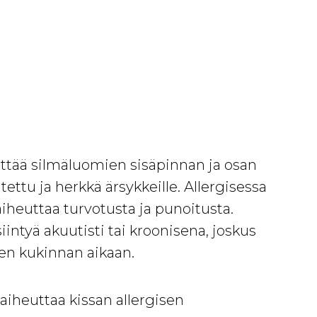
ittää silmäluomien sisäpinnan ja osan
ettu ja herkkä ärsykkeille. Allergisessa
aiheuttaa turvotusta ja punoitusta.
intyä akuutisti tai kroonisena, joskus
ien kukinnan aikaan.
 aiheuttaa kissan allergisen