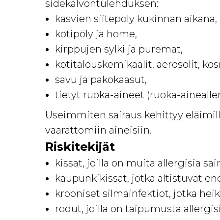
sidekalvontulehduksen:
kasvien siitepöly kukinnan aikana,
kotipöly ja home,
kirppujen sylki ja puremat,
kotitalouskemikaalit, aerosolit, ko
savu ja pakokaasut,
tietyt ruoka-aineet (ruoka-aineall
Useimmiten sairaus kehittyy eläimillä,
vaarattomiin aineisiin.
Riskitekijät
kissat, joilla on muita allergisia s
kaupunkikissat, jotka altistuvat e
krooniset silmäinfektiot, jotka hei
rodut, joilla on taipumusta allergis