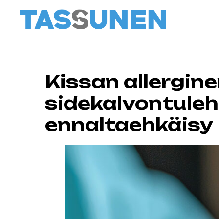
Kissan allergin
sidekalvontulehd
ennaltaehkäisy