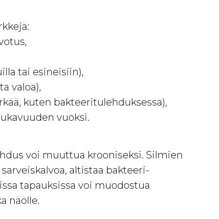
kkejä:
votus,
la tai esineisiin),
ta valoa),
ärkää, kuten bakteeritulehduksessa),
ukavuuden vuoksi.
lehdus voi muuttua krooniseksi. Silmien
arveiskalvoa, altistaa bakteeri-
avissa tapauksissa voi muodostua
a näölle.