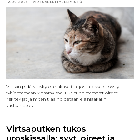
12.09.2025
VIRTSANERITYSELIMISTÖ
Virtsan pidätyskyky on vakava tila, jossa kissa ei pysty
tyhjentämään virtsarakkoa. Lue tunnistettavat oireet,
riskitekijät ja miten tilaa hoidetaan eläinlääkärin
vastaanotolla.
Virtsaputken tukos
uroskissalla: syyt, oireet ja