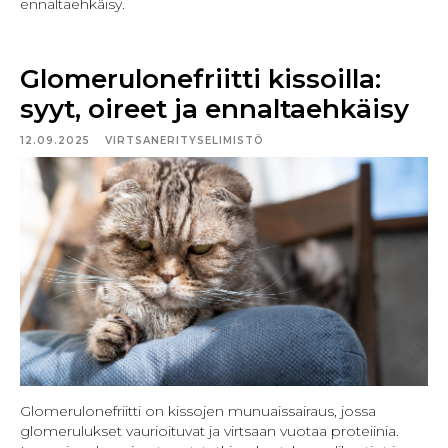
ennaltaehkäisy.
Glomerulonefriitti kissoilla:
syyt, oireet ja ennaltaehkäisy
12.09.2025
VIRTSANERITYSELIMISTÖ
Glomerulonefriitti on kissojen munuaissairaus, jossa
glomerulukset vaurioituvat ja virtsaan vuotaa proteiinia.