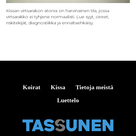
Kissan virtsarakon atonia on harvinainen tila, jossa
virtsarakko ei tyhjene normaalisti. Lue syyt, oireet,
riskitekijät, diagnostiikka ja ennaltaehkäisy.
Koirat
Kissa
Tietoja meistä
Luettelo