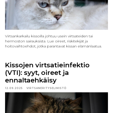
Virtsankarkailu kissoilla johtuu usein virtsateiden tai
hermoston sairauksista. Lue oireet, riskitekijät ja
hoitovaihtoehdot, jotka parantavat kissan elämänlaatua.
Kissojen virtsatieinfektio
(VTI): syyt, oireet ja
ennaltaehkäisy
12.09.2025
VIRTSANERITYSELIMISTÖ