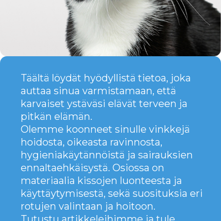
auttaa sinua varmistamaan, että
karvaiset ystäväsi elävät terveen ja
pitkän elämän.
Olemme koonneet sinulle vinkkejä
hoidosta, oikeasta ravinnosta,
hygieniakäytännöistä ja sairauksien
ennaltaehkäisystä. Osiossa on
materiaalia kissojen luonteesta ja
käyttäytymisestä, sekä suosituksia eri
rotujen valintaan ja hoitoon.
Tutustu artikkeleihimme ja tule
oikeaksi asiantuntijaksi kissojen
hoidossa, jotta ne voivat aina olla
onnellisia ja terveitä!