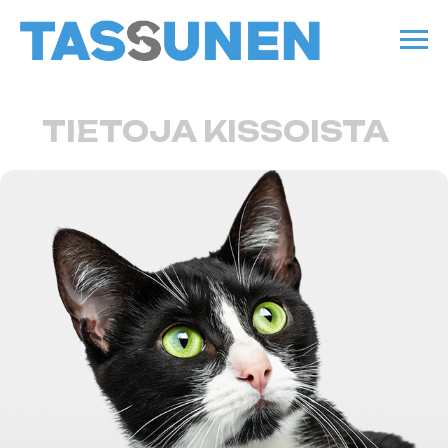
TIETOJA KISSOISTA
Täältä löydät hyödyllistä tietoa, joka