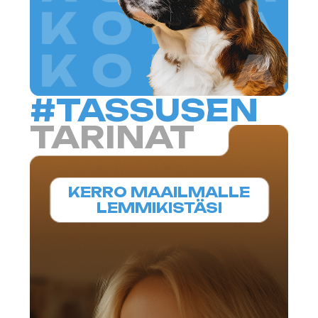
LISÄTIETOJA
OSIO
APUA
OMISTAJILLE
Opas pennun tai kissanpennun
hoitoon. Meiltä löydät selkeät ohjeet
ja hyödylliset tarkistuslistat: luettelon
kaikesta, mitä lemmikin muuttoon
tarvitset, rokotuskalenterin,
kokoelman turvallisia kasveja sekä
muita vinkkejä, jotka auttavat sinua
kasvattamaan terveellisen ja