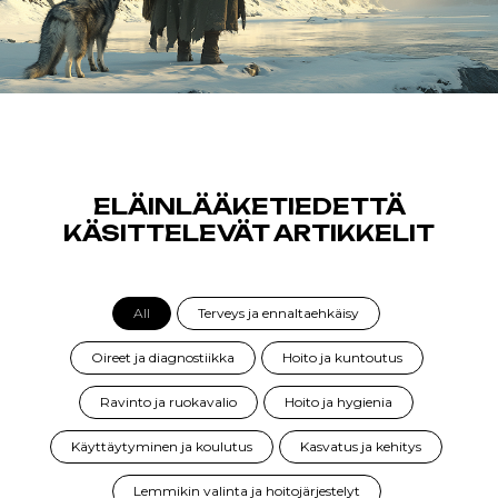
ELÄINLÄÄKETIEDETTÄ
KÄSITTELEVÄT ARTIKKELIT
All
Terveys ja ennaltaehkäisy
Oireet ja diagnostiikka
Hoito ja kuntoutus
Ravinto ja ruokavalio
Hoito ja hygienia
Käyttäytyminen ja koulutus
Kasvatus ja kehitys
Lemmikin valinta ja hoitojärjestelyt