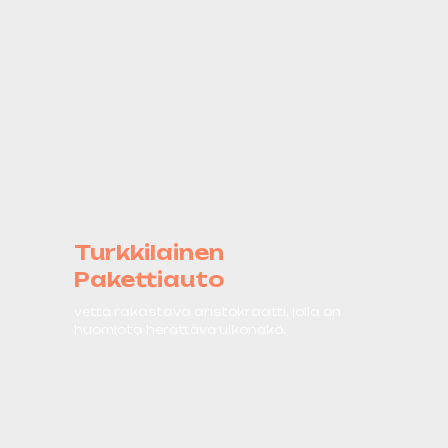
Turkkilainen
Pakettiauto
vettä rakastava aristokraatti, jolla on
huomiota herättävä ulkonäkö.