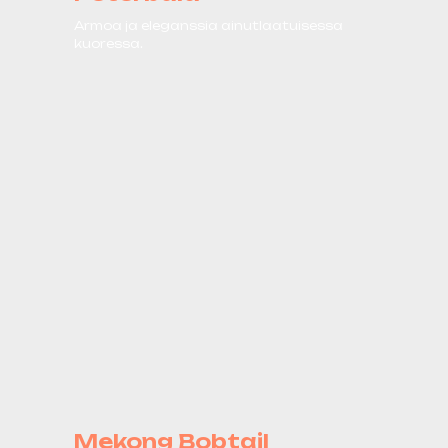
Armoa ja eleganssia ainutlaatuisessa
kuoressa.
Mekong Bobtail