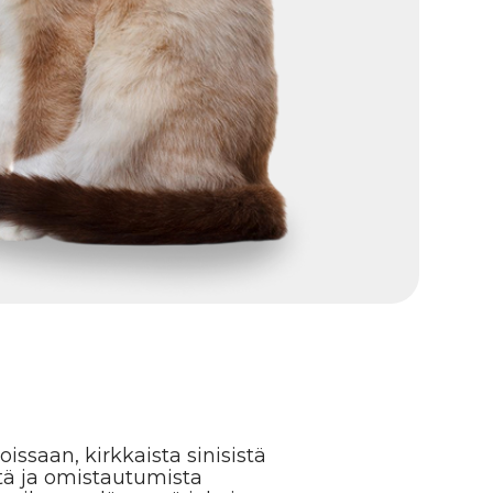
kaista sinisistä
autumista
ämessä jokaisessa