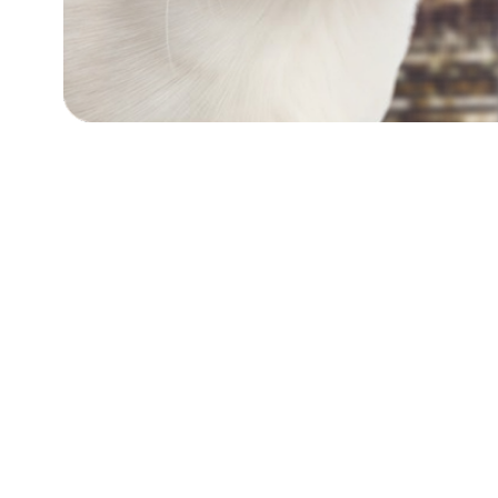
ULKONÄKÖ
Snowshoe on keskikokoinen kissa, jolla o
lyhyt, sileä ja kiiltävä, väriltään colór-p
Silmät ovat suuret, soikeat ja kirkkaan s
pyöristyneillä kärjillä.