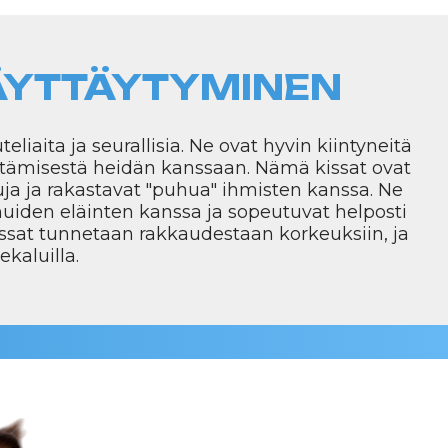
HOITO JA HUOL
Snowshoe-kissan hoito on helppoa niid
Kissaa tulisi harjata 1-2 kertaa viikos
poistamiseksi ja turkin kiillon säilytt
suositellaan vain tarpeen mukaan. On
korvien, hampaiden puhtaudesta ja sää
Ruokavalion tulee olla tasapainoinen
aktiivisuus ja tarpeet.