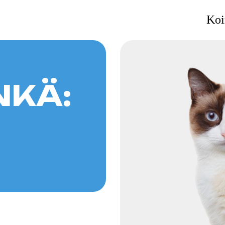
Koi
Ä:
to