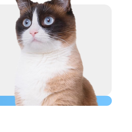
TO
en lyhyen turkin ansiosta.
sa kuolleiden karvojen
ämiseksi. Kylvettäminen
 myös tärkeää huolehtia
nnöllisesti leikata kynnet.
 ottaen huomioon niiden