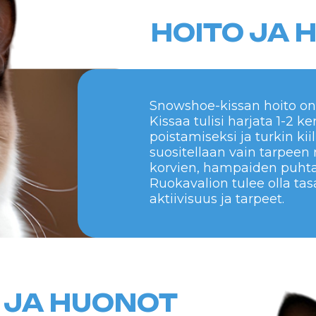
A HUONOT
"kengillä" ja
luonne.
den eläinten
rkin ansiosta.
nnille.