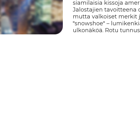
n vahva, lihaksikas vartalo ja kauniit linjat. Sen turkki 
oint ja valkoisilla merkeillä jaloissa, rinnassa ja kuonossa.
iniset. Korvat ovat keskikokoiset, leveästi sijoittuneet ja