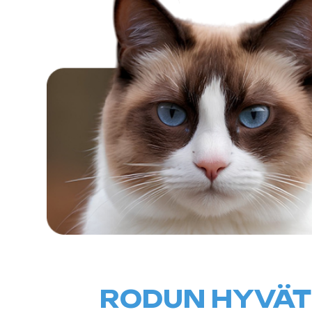
RODUN HYVÄT J
PUOLET
POSITIIVINEN
Ainutlaatuinen ulkonäkö valkoisilla
siniset silmät.
Älykäs, seurallinen ja ystävällinen 
Tulee hyvin toimeen lasten ja mui
kanssa.
Kissaa on helppoa hoitaa lyhyen tu
MIINUS
Voi olla liian "puhelias" joillekin isä