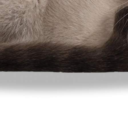
TTÄYTYMINEN
 ja seurallisia. Ne ovat hyvin kiintyneitä
isestä heidän kanssaan. Nämä kissat ovat
 rakastavat "puhua" ihmisten kanssa. Ne
 eläinten kanssa ja sopeutuvat helposti
tunnetaan rakkaudestaan korkeuksiin, ja
la.