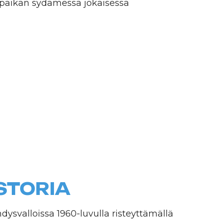
IA
 1960-luvulla risteyttämällä
hytkarvaisilla kissoilla.
a, jolla on siamilaisen väri,
i "snowshoe" (engl.
niiden ainutlaatuista
isesti vuonna 1982.