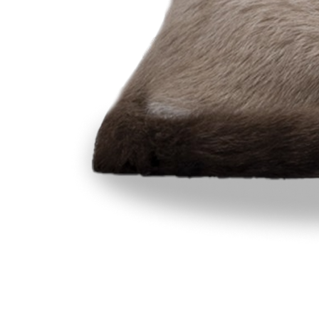
LUONNE JA KÄY
Snowshoe-kissat ovat älykkäitä, uteliaita
omistajiinsa ja nauttivat ajan viettäm
leikkisiä, oppivat helposti temppuja ja
tulevat hyvin toimeen lasten ja muiden
uusiin olosuhteisiin. Snowshoe-kissat 
ne voivat nauttia kiipeilystä huonekaluil