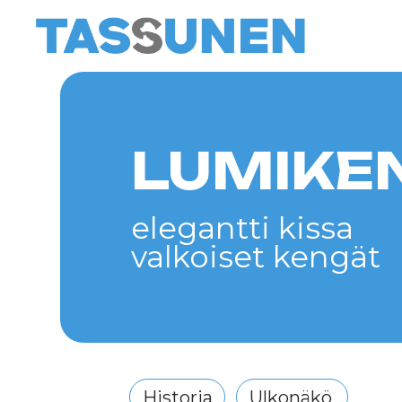
LUMIKENK
elegantti kissa
valkoiset kengät
Historia
Ulkonäkö
Luonne ja persoonallisuus
Hoi