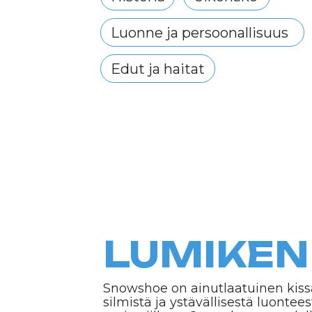
Edut ja haitat
LUMIKENK
Snowshoe on ainutlaatuinen kissarotu, jo
silmistä ja ystävällisestä luonteestaan
omistajilleen. Snowshoe on todellinen
perheessä.