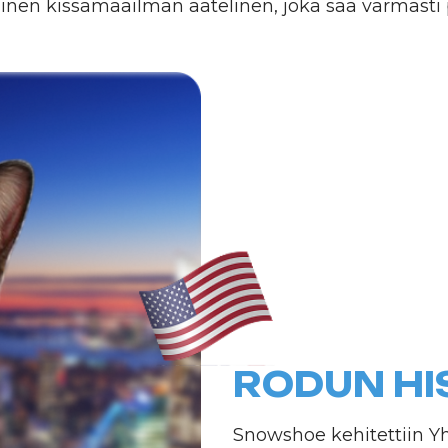
RODUN HISTOR
Snowshoe kehitettiin Yhdysvalloissa
siamilaisia kissoja amerikkalaisilla ly
Jalostajien tavoitteena oli luoda kiss
mutta valkoiset merkit jaloissa. Nim
"snowshoe" – lumikenkiä) heijastaa 
ulkonäköä. Rotu tunnustettiin virall