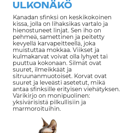
sekä sopeutuvat helposti uusiin
olosuhteisiin. Kanadan sfinksit ovat
tunnettuja rakkaudestaan lämpöön
ja etsivät usein mukautuvia paikkoja
lämmitelläkseen.
HOITO JA HUOLTO
Kanadan sfinksin hoitoon liittyy omia