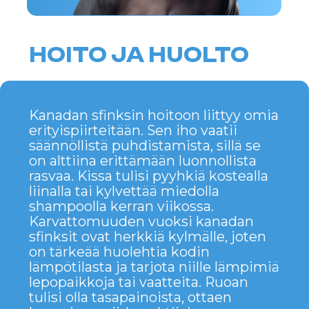
MIINUS
Se vaatii säännöllistä ihonhoitoa.
Se on herkkä kylmälle ja vedolle.
Hän voi olla pakkomielteinen
rakkautensa vuoksi huomiosta.