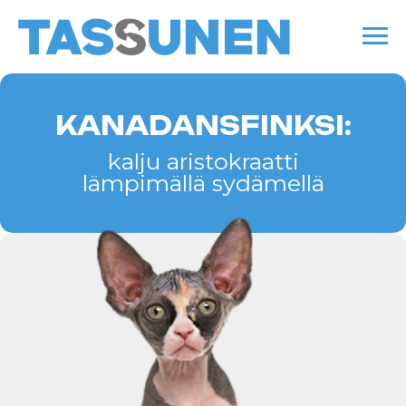
KANADANSFINKSI:
kalju aristokraatti
lämpimällä sydämellä