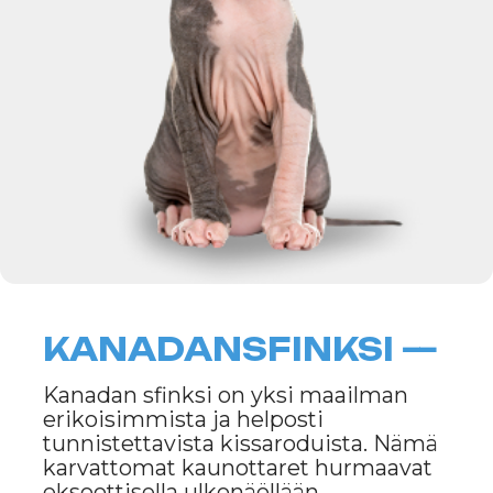
KANADANSFINKSI —
Kanadan sfinksi on yksi maailman
erikoisimmista ja helposti
tunnistettavista kissaroduista. Nämä
karvattomat kaunottaret hurmaavat
eksoottisella ulkonäöllään,
ystävällisyydellään ja energisellä
luonteellaan. Vaikka niiltä puuttuu
turkki, Kanadan sfinksit omaavat
lämpimän sydämen ja ovat
omistajilleen uskollisia kumppaneita.
RODUN HISTORIA