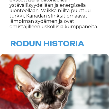
Kanadan sfinksi ilmestyi vuonna 1966
Kanadassa, kun tavalliselle
kotikissalle syntyi ensimmäinen
karvaton pentu nimeltä Prun.
Myöhemmin 1970-luvulla rotu
vakiintui risteyttämällä sitä muiden
rotujen, kuten devonrexin, kanssa.
Kanadan sfinksi tunnustettiin
virallisesti hyväksytyksi 1980-luvulla
ja on siitä lähtien saanut suosiota
ympäri maailman.