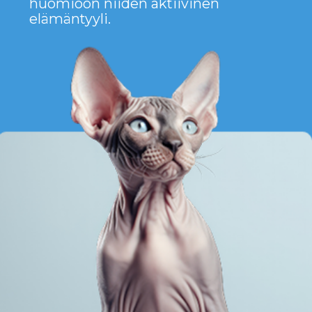
KANADANSFINKSI —
Tämä on ihanteellinen valinta
niille, jotka etsivät erikoista,
lempeää ja uskollista
lemmikkiä. Tämä rotu sopii niin
lapsiperheille kuin yksinasuville,
jotka ovat valmiita antamaan
kissalle paljon huomiota. Jos
olet valmis tarjoamaan kanadan
sfinksille lämpöä, huolenpitoa ja
rakkautta, se tulee olemaan
uskollinen ystäväsi vuosiksi
eteenpäin.