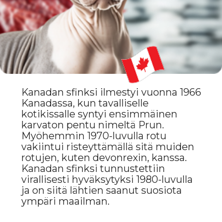
ULKONÄKÖ
Kanadan sfinksi on keskikokoinen
kissa, jolla on lihaksikas vartalo ja
hienostuneet linjat. Sen iho on
pehmeä, samettinen ja peitetty
kevyellä karvapeitteellä, joka
muistuttaa mokkaa. Viikset ja
kulmakarvat voivat olla lyhyet tai
puuttua kokonaan. Silmät ovat
suuret, ilmeikkäät ja
sitruunanmuotoiset. Korvat ovat