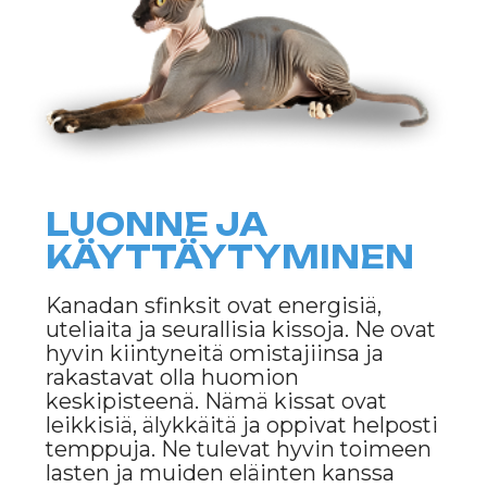
erityispiirteitään. Sen iho vaatii
säännöllistä puhdistamista, sillä se
on alttiina erittämään luonnollista
rasvaa. Kissa tulisi pyyhkiä kostealla
liinalla tai kylvettää miedolla
shampoolla kerran viikossa.
Karvattomuuden vuoksi kanadan
sfinksit ovat herkkiä kylmälle, joten
on tärkeää huolehtia kodin
lämpötilasta ja tarjota niille lämpimiä
lepopaikkoja tai vaatteita. Ruoan
tulisi olla tasapainoista, ottaen
huomioon niiden aktiivinen
elämäntyyli.