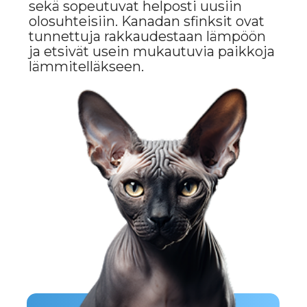
RODUN HYVÄT JA
HUONOT PUOLET
POSITIIVINEN
Ainutlaatuinen ja eksoottinen
ulkonäkö.
Ystävällinen, seurallinen ja leikkisä
luonne.
Hypoallergeeninen (sopii ihmisille
allergiat villalle).
Vahva kiintymys omistajiin.