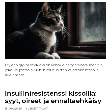
Etyleeniglykolimyrkytys on kissoille hengenvaarallinen tila,
joka voi johtaa akuuttiin munuaisten vajaatoimintaan ja
kuolemaan.
Insuliiniresistenssi kissoilla:
syyt, oireet ja ennaltaehkäisy
15.09.2025
YLEISET TILAT