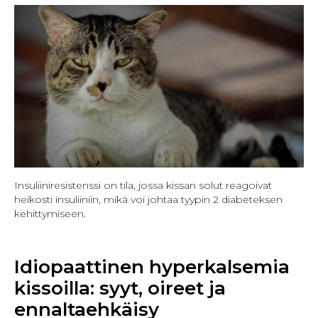
Insuliiniresistenssi on tila, jossa kissan solut reagoivat
heikosti insuliiniin, mikä voi johtaa tyypin 2 diabeteksen
kehittymiseen.
Idiopaattinen hyperkalsemia
kissoilla: syyt, oireet ja
ennaltaehkäisy