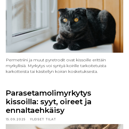
Permetriini ja muut pyretrodit ovat kissoille erittäin
myrkyllisiä. Myrkytys voi syntyä koirille tarkoitetuista
karkotteista tai käsitellyn koiran kosketuksesta.
Parasetamolimyrkytys
kissoilla: syyt, oireet ja
ennaltaehkäisy
15.09.2025
YLEISET TILAT