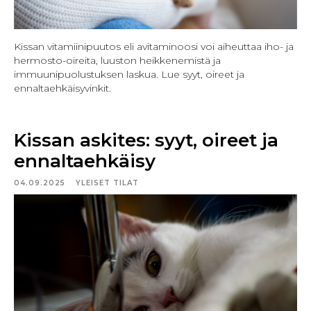
Kissan vitamiinipuutos eli avitaminoosi voi aiheuttaa iho- ja
hermosto-oireita, luuston heikkenemistä ja
immuunipuolustuksen laskua. Lue syyt, oireet ja
ennaltaehkäisyvinkit.
Kissan askites: syyt, oireet ja
ennaltaehkäisy
04.09.2025
YLEISET TILAT