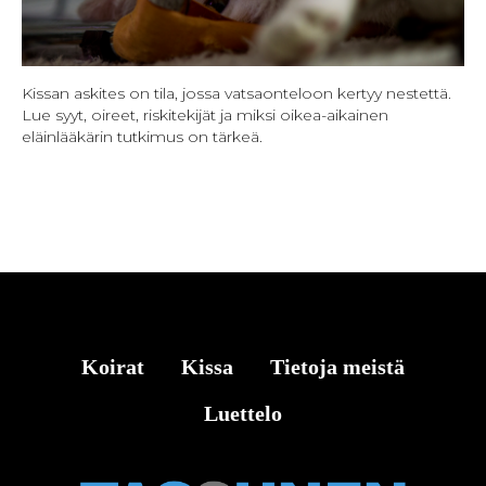
Kissan askites on tila, jossa vatsaonteloon kertyy nestettä.
Lue syyt, oireet, riskitekijät ja miksi oikea-aikainen
eläinlääkärin tutkimus on tärkeä.
Koirat
Kissa
Tietoja meistä
Luettelo