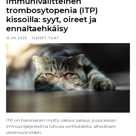
Immunivälitteinen
trombosytopenia (ITP)
kissoilla: syyt, oireet ja
ennaltaehkäisy
15.09.2025
YLEISET TILAT
ITP on harvinainen mutta vakava sairaus, jossa kissan
immuunijärjestelmä tuhoaa verihiutaleita, aiheuttaen
verenvuotoriskin.