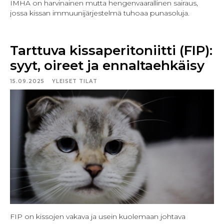
IMHA on harvinainen mutta hengenvaarallinen sairaus,
jossa kissan immuunijärjestelmä tuhoaa punasoluja.
Tarttuva kissaperitoniitti (FIP):
syyt, oireet ja ennaltaehkäisy
15.09.2025
YLEISET TILAT
FIP on kissojen vakava ja usein kuolemaan johtava