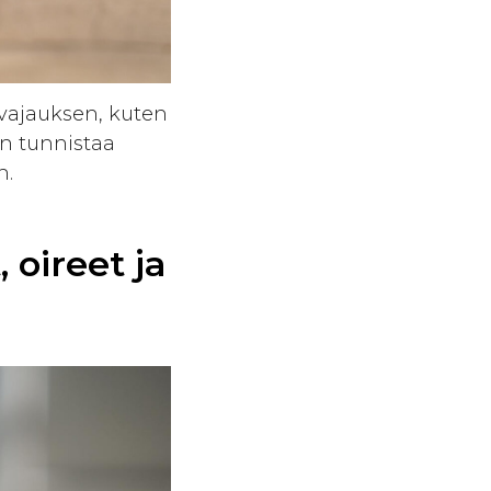
 vajauksen, kuten
en tunnistaa
n.
, oireet ja