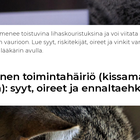
lmenee toistuvina lihaskouristuksina ja voi viitata
aurioon. Lue syyt, riskitekijät, oireet ja vinkit v
lääkärin avulla.
inen toimintahäiriö (kissa
: syyt, oireet ja ennaltaeh