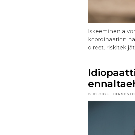
Iskeeminen aivoh
koordinaation hä
oireet, riskiteki
Idiopaatti
ennaltae
15.09.2025
HERMOSTO