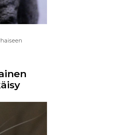
arhaiseen
mainen
käisy