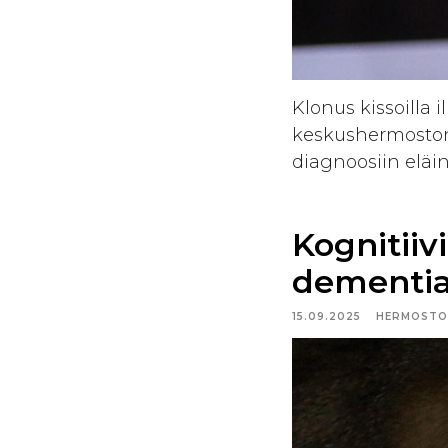
Klonus kissoilla i
keskushermoston v
diagnoosiin eläin
Kognitiiv
dementia)
15.09.2025
HERMOSTO