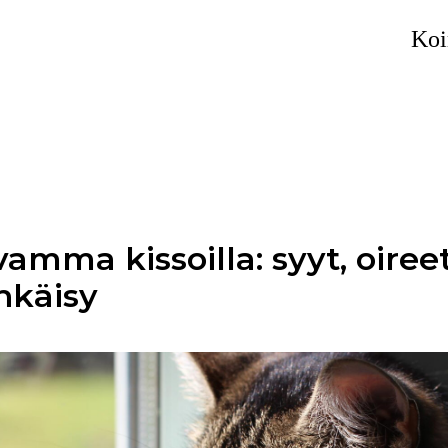
Koi
vamma kissoilla: syyt, oireet
hkäisy