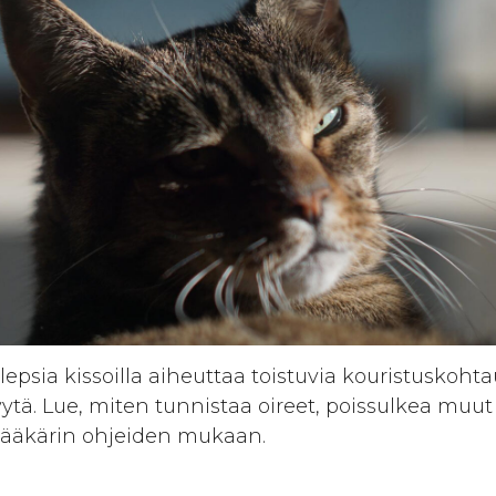
lepsia kissoilla aiheuttaa toistuvia kouristuskoht
ytä. Lue, miten tunnistaa oireet, poissulkea muut s
lääkärin ohjeiden mukaan.