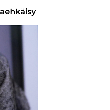
ltaehkäisy