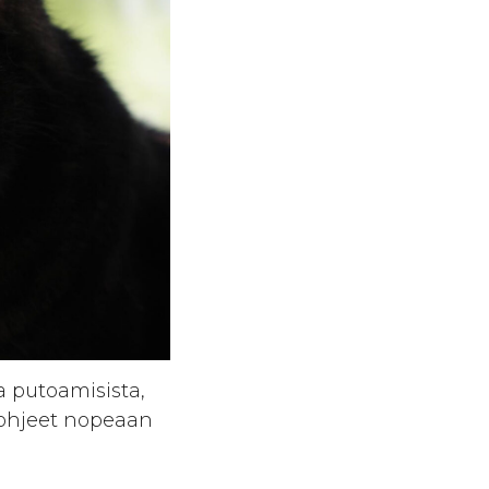
a putoamisista,
a ohjeet nopeaan