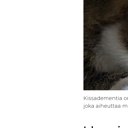
Kissadementia on
joka aiheuttaa m