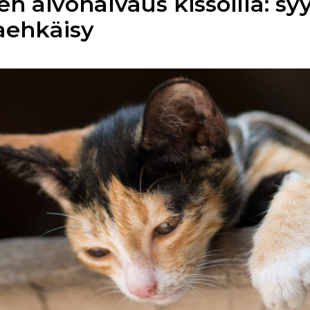
n aivohalvaus kissoilla: syy
aehkäisy