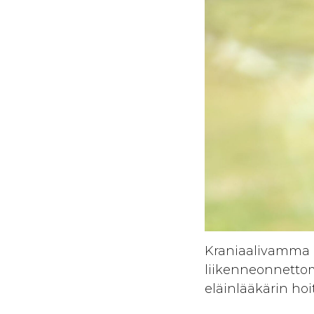
Kraniaalivamma ki
liikenneonnettomu
eläinlääkärin hoi