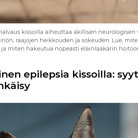
alvaus kissoilla aiheuttaa äkillisen neurologisen
iriön, raajojen heikkouden ja sokeuden. Lue, mit
jät ja miten hakeutua nopeasti eläinlääkärin hoitoo
nen epilepsia kissoilla: syyt
hkäisy