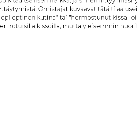
oikkeuksellisen herkkä, ja siihen liittyy lihasn
yttäytymistä. Omistajat kuvaavat tätä tilaa use
 epileptinen kutina" tai "hermostunut kissa -o
eri rotuisilla kissoilla, mutta yleisemmin nuorilla