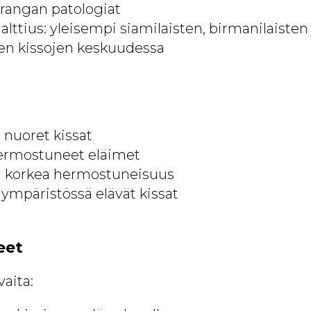
ärangan patologiat
alttius: yleisempi siamilaisten, birmanilaisten 
ten kissojen keskuudessa
t nuoret kissat
 hermostuneet eläimet
 on korkea hermostuneisuus
 ympäristössä elävät kissat
eet
aita: