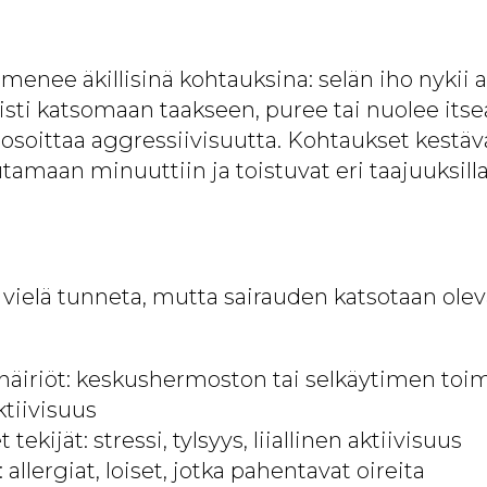
menee äkillisinä kohtauksina: selän iho nykii aa
isti katsomaan taakseen, puree tai nuolee itse
i osoittaa aggressiivisuutta. Kohtaukset kest
amaan minuuttiin ja toistuvat eri taajuuksilla
i vielä tunneta, mutta sairauden katsotaan ole
häiriöt: keskushermoston tai selkäytimen toim
ktiivisuus
ekijät: stressi, tylsyys, liiallinen aktiivisuus
allergiat, loiset, jotka pahentavat oireita