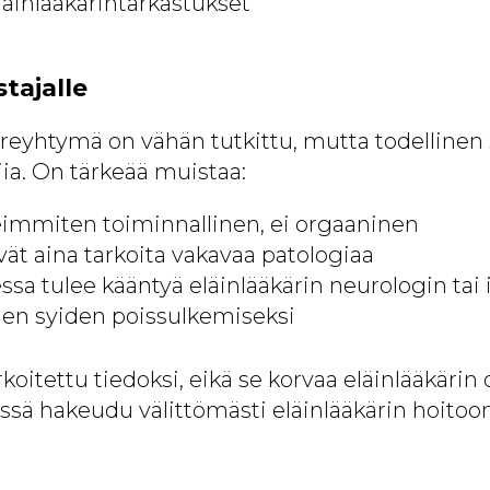
läinlääkärintarkastukset
tajalle
reyhtymä on vähän tutkittu, mutta todellinen s
jia. On tärkeää muistaa:
eimmiten toiminnallinen, ei orgaaninen
vät aina tarkoita vakavaa patologiaa
ssa tulee kääntyä eläinlääkärin neurologin tai 
en syiden poissulkemiseksi
rkoitettu tiedoksi, eikä se korvaa eläinlääkärin 
ssä hakeudu välittömästi eläinlääkärin hoitoon