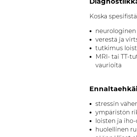
Diagnostiikka
Koska spesifistä
neurologinen
verestä ja vi
tutkimus loist
MRI- tai TT-tu
vaurioita
Ennaltaehkä
stressin väh
ympäristön rik
loisten ja iho
huolellinen ru