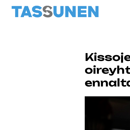
Kissoj
oireyht
ennalt