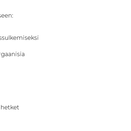
seen:
issulkemiseksi
rgaanisia
ihetket