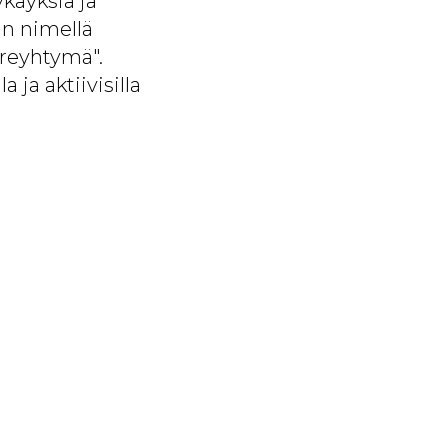
ykäyksiä ja
in nimellä
ireyhtymä".
 ja aktiivisilla