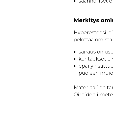
säännölliset e
Merkitys omis
Hyperesteesi-oi
pelottaa omista
sairaus on us
kohtaukset ei
epäilyn sattue
puoleen muid
Materiaali on ta
Oireiden ilmete