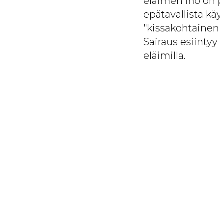
eläimen iho on p
epätavallista kä
"kissakohtainen
Sairaus esiintyy 
eläimillä.