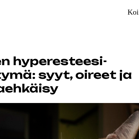
Koi
en hyperesteesi-
ymä: syyt, oireet ja
aehkäisy