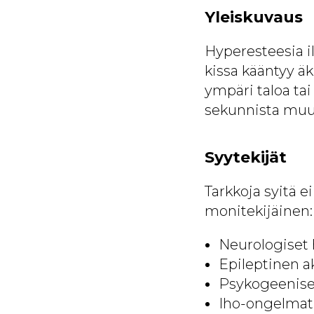
Yleiskuvaus
Hyperesteesia il
kissa kääntyy äk
ympäri taloa ta
sekunnista muut
Syytekijät
Tarkkoja syitä e
monitekijäinen:
Neurologiset 
Epileptinen a
Psykogeeniset t
Iho-ongelmat: 