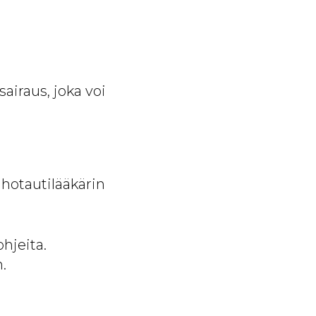
airaus, joka voi
ihotautilääkärin
ohjeita.
.