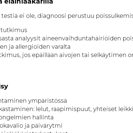
 eläinlääkärillä
 testiä ei ole, diagnoosi perustuu poissulkemi
 tutkimus
rtsasta analyysit aineenvaihduntahäiriöiden po
en ja allergioiden varalta
tkimus, jos epäillään aivojen tai selkäytimen o
isy
entäminen ympäristössä
astaminen: lelut, raapimispuut, yhteiset leikk
-ongelmien hallinta
okavalio ja päivärytmi