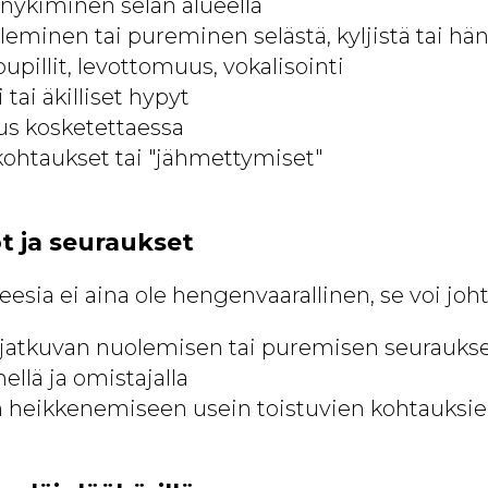
 nykiminen selän alueella
eminen tai pureminen selästä, kyljistä tai hä
upillit, levottomuus, vokalisointi
tai äkilliset hypyt
us kosketettaessa
 kohtaukset tai "jähmettymiset"
t ja seuraukset
esia ei aina ole hengenvaarallinen, se voi joht
 jatkuvan nuolemisen tai puremisen seurauks
mellä ja omistajalla
 heikkenemiseen usein toistuvien kohtauksie