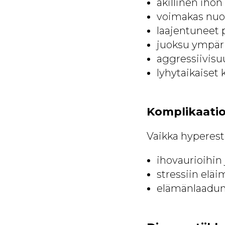
äkillinen ihon
voimakas nuol
laajentuneet p
juoksu ympäri 
aggressiivisu
lyhytaikaiset
Komplikaatio
Vaikka hypereste
ihovaurioihin
stressiin eläi
elämänlaadun