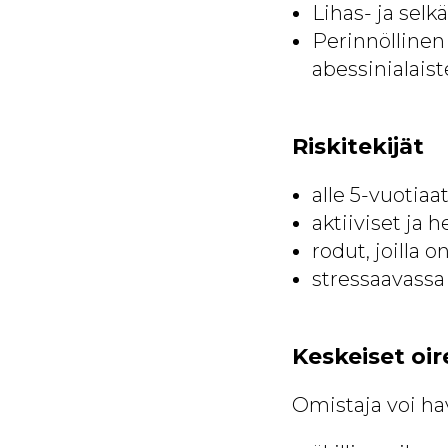
Lihas- ja selk
Perinnöllinen 
abessinialais
Riskitekijät
alle 5-vuotiaa
aktiiviset ja
rodut, joilla
stressaavassa
Keskeiset oir
Omistaja voi hav