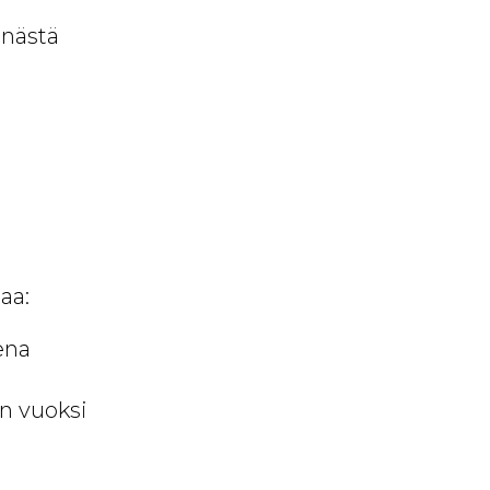
nnästä
aa:
ena
n vuoksi