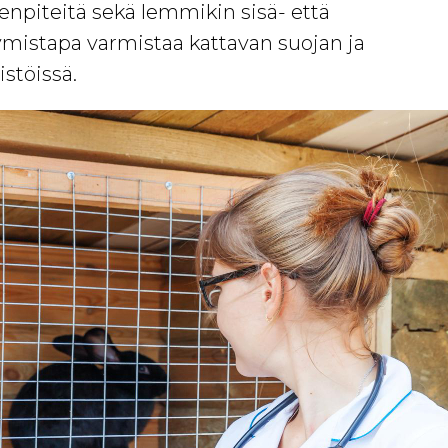
npiteitä sekä lemmikin sisä- että
ymistapa varmistaa kattavan suojan ja
stöissä.