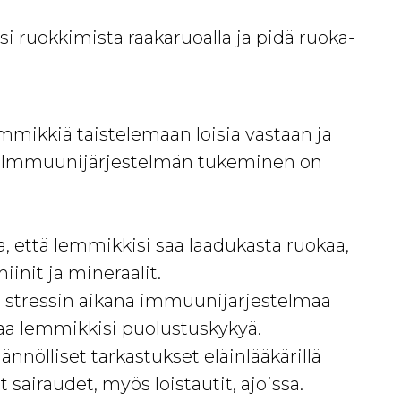
i ruokkimista raakaruoalla ja pidä ruoka-
i
mikkiä taistelemaan loisia vastaan ja
n. Immuunijärjestelmän tukeminen on
, että lemmikkisi saa laadukasta ruokaa,
miinit ja mineraalit.
 tai stressin aikana immuunijärjestelmää
taa lemmikkisi puolustuskykyä.
ännölliset tarkastukset eläinlääkärillä
sairaudet, myös loistautit, ajoissa.