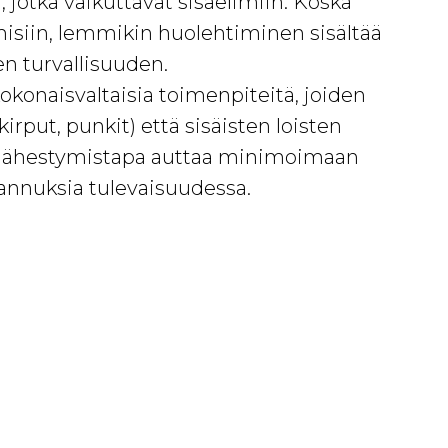
, jotka vaikuttavat sisäelimiin. Koska
misiin, lemmikin huolehtiminen sisältää
n turvallisuuden.
kokonaisvaltaisia toimenpiteitä, joiden
irput, punkit) että sisäisten loisten
nen lähestymistapa auttaa minimoimaan
stannuksia tulevaisuudessa.