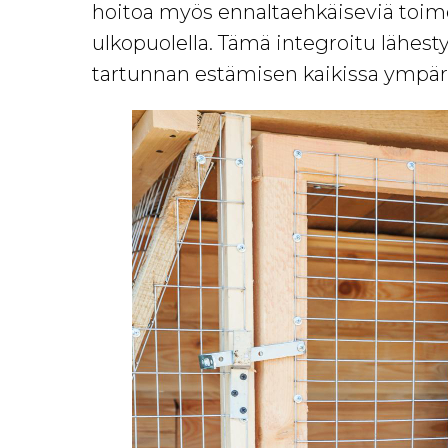
hoitoa myös ennaltaehkäiseviä toime
ulkopuolella. Tämä integroitu lähest
tartunnan estämisen kaikissa ympäri