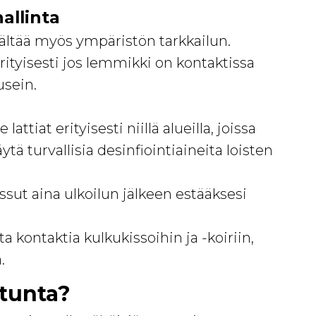
allinta
sältää myös ympäristön tarkkailun.
rityisesti jos lemmikki on kontaktissa
usein.
attiat erityisesti niillä alueilla, joissa
tä turvallisia desinfiointiaineita loisten
sut aina ulkoilun jälkeen estääksesi
a kontaktia kulkukissoihin ja -koiriin,
.
rtunta?