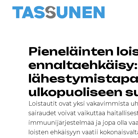
Pieneläinten loi
ennaltaehkäisy:
lähestymistapa 
ulkopuoliseen s
Loistautit ovat yksi vakavimmista u
sairaudet voivat vaikuttaa haitallises
immuunijärjestelmää ja jopa olla vaa
loisten ehkäisyyn vaatii kokonaisvalta