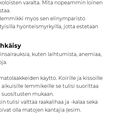
koloisten varalta. Mitä nopeammin loinen
staa.
si lemmikki myös sen elinympäristö
ityisillä hyönteismyrkyillä, jotta estetään
ehkäisy
linsairauksia, kuten laihtumista, anemiaa,
ja.
tolääkkeiden käyttö. Koirille ja kissoille
 aikuisille lemmikeille se tulisi suorittaa
n suositusten mukaan.
tulisi välttää raakalihaa ja -kalaa sekä
oivat olla matojen kantajia (esim.