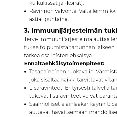
kulkukissat ja -koirat).
Ravinnon valvonta: Vältä lemmikkis
astiat puhtaina.
3. Immuunijärjestelmän tuk
Terve immuunijärjestelmä auttaa lem
tukee toipumista tartunnan jälkee
tärkeä osa loisten ehkäisyä.
Ennaltaehkäisytoimenpiteet:
Tasapainoinen ruokavalio: Varmista
joka sisältää kaikki tarvittavat vita
Lisäravinteet: Erityisesti talvella
tukevat lisäravinteet voivat paran
Säännölliset eläinlääkärikäynnit: Sä
auttavat havaitsemaan mahdolliset 