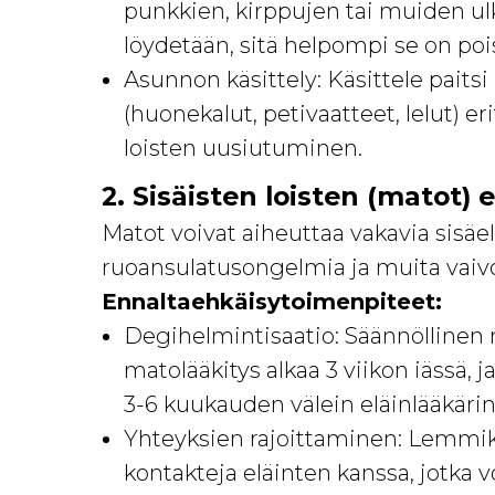
punkkien, kirppujen tai muiden ul
löydetään, sitä helpompi se on poi
Asunnon käsittely: Käsittele pait
(huonekalut, petivaatteet, lelut) er
loisten uusiutuminen.
2. Sisäisten loisten (matot) 
Matot voivat aiheuttaa vakavia sisäe
ruoansulatusongelmia ja muita vaivo
Ennaltaehkäisytoimenpiteet:
Degihelmintisaatio: Säännöllinen ma
matolääkitys alkaa 3 viikon iässä, ja
3-6 kuukauden välein eläinlääkäri
Yhteyksien rajoittaminen: Lemmikin 
kontakteja eläinten kanssa, jotka v