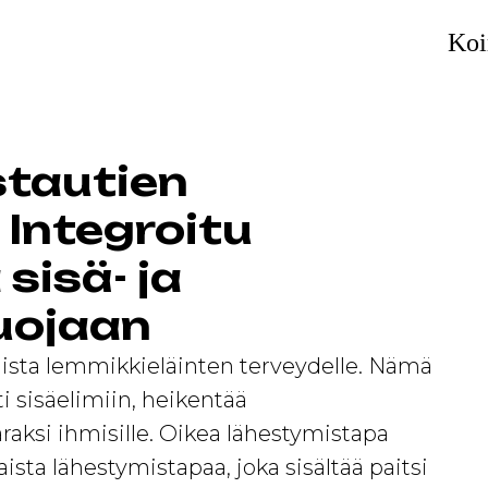
Koi
stautien
 Integroitu
sisä- ja
uojaan
hista lemmikkieläinten terveydelle. Nämä
ti sisäelimiin, heikentää
raksi ihmisille. Oikea lähestymistapa
ista lähestymistapaa, joka sisältää paitsi