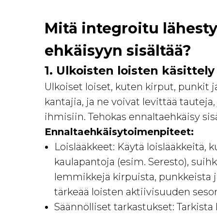
Mitä integroitu lähest
ehkäisyyn sisältää?
1. Ulkoisten loisten käsittely
Ulkoiset loiset, kuten kirput, punkit 
kantajia, ja ne voivat levittää tautej
ihmisiin. Tehokas ennaltaehkäisy sis
Ennaltaehkäisytoimenpiteet:
Loislääkkeet: Käytä loislääkkeitä, k
kaulapantoja (esim. Seresto), suihk
lemmikkejä kirpuista, punkkeista j
tärkeää loisten aktiivisuuden seson
Säännölliset tarkastukset: Tarkista