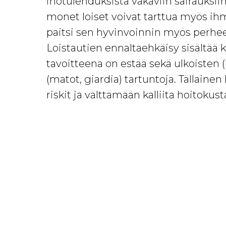
ihotulehduksista vakaviin sairauksiin
monet loiset voivat tarttua myös ih
paitsi sen hyvinvoinnin myös perhee
Loistautien ennaltaehkäisy sisältää 
tavoitteena on estää sekä ulkoisten (k
(matot, giardia) tartuntoja. Tällai
riskit ja välttämään kalliita hoitoku