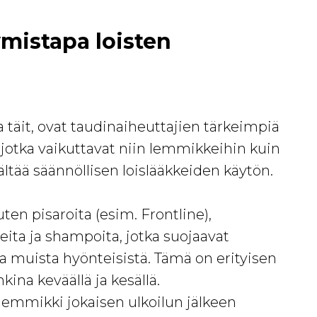
ymistapa loisten
ja täit, ovat taudinaiheuttajien tärkeimpiä
a, jotka vaikuttavat niin lemmikkeihin kuin
ältää säännöllisen loislääkkeiden käytön.
uten pisaroita (esim. Frontline),
eita ja shampoita, jotka suojaavat
a muista hyönteisistä. Tämä on erityisen
kina keväällä ja kesällä.
 lemmikki jokaisen ulkoilun jälkeen