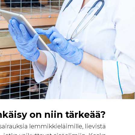
hkäisy on niin tärkeää?
airauksia lemmikkieläimille, lievistä