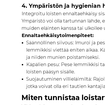
4. Ympäristön ja hygienian h
Integroitu loisten ennaltaehkäisy si
Ympäristö voi olla tartunnan lähde, e
muiden eläinten kanssa tai ulkoilee 
Ennaltaehkäisytoimenpiteet:
Säännöllinen siivous: Imuroi ja pese l
lemmikkisi viettää eniten aikaa. Käy
ja niiden munien poistamiseksi.
Käpälien pesu: Pese lemmikkisi tas
loisten pääsyn sisälle.
Suojautuminen villieläimiltä: Rajoit
jotka voivat olla eri tautien kantajia
Miten tunnistaa loista