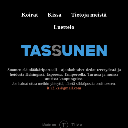
Koirat
Kissa
Tietoja meistä
Luettelo
Suomen eläinlääkäriportaali – ajankohtaiset tiedot terveydestä ja
hoidosta Helsingissä, Espoossa, Tampereella, Turussa ja muissa
suurissa kaupungeissa.
Jos haluat ottaa meihin yhteyttä, lähetä sähköpostia osoitteeseen:
it.r2.kz@gmail.com
Tilda
Made on