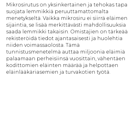
Mikrosirutus on yksinkertainen ja tehokas tapa
suojata lemmikkiä peruuttamattomalta
menetykseltä. Vaikka mikrosiru ei siirrä eläimen
sijaintia, se lisää merkittävästi mahdollisuuksia
saada lemmikki takaisin. Omistajien on tärkeää
rekisteröidä tiedot ajantasaisesti ja huolehtia
niiden voimassaolosta. Tämä
tunnistusmenetelmä auttaa miljoonia eläimiä
palaamaan perheisiinsä vuosittain, vähentäen
kodittomien eläinten määrää ja helpottaen
eläinlääkäriasemien ja turvakotien työtä.