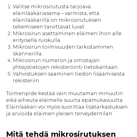
Valitse mikrosirutusta tarjoava
eläinlääkäriasema – varmista, että
eläinlääkärillä on mikrosirutuksen
tekemiseen tarvittavat luvat.
Mikrosirun asettaminen eläimen ihon alle
erityisellä ruiskulla.
Mikrosirun toimivuuden tarkistaminen
skannerilla.
Mikrosirun numeron ja omistajan
yhteystietojen rekisteröinti tietokantaan.
Vahvistuksen saaminen tiedon lisäämisestä
rekisteriin.
Toimenpide kestää vain muutaman minuutin
eikä aiheuta eläimelle suurta epämukavuutta.
Eläinlääkäri voi myös suorittaa lisätarkastuksen
ja arvioida eläimen yleisen terveydentilan.
Mitä tehdä mikrosirutuksen