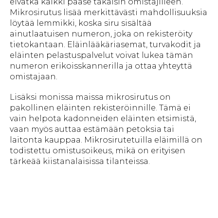
eivätkä kaikki pääse takaisin omistajilleen.
Mikrosirutus lisää merkittävästi mahdollisuuksia
löytää lemmikki, koska siru sisältää
ainutlaatuisen numeron, joka on rekisteröity
tietokantaan. Eläinlääkäriasemat, turvakodit ja
eläinten pelastuspalvelut voivat lukea tämän
numeron erikoisskannerilla ja ottaa yhteyttä
omistajaan.
Lisäksi monissa maissa mikrosirutus on
pakollinen eläinten rekisteröinnille. Tämä ei
vain helpota kadonneiden eläinten etsimistä,
vaan myös auttaa estämään petoksia tai
laitonta kauppaa. Mikrosirutetuilla eläimillä on
todistettu omistusoikeus, mikä on erityisen
tärkeää kiistanalaisissa tilanteissa.