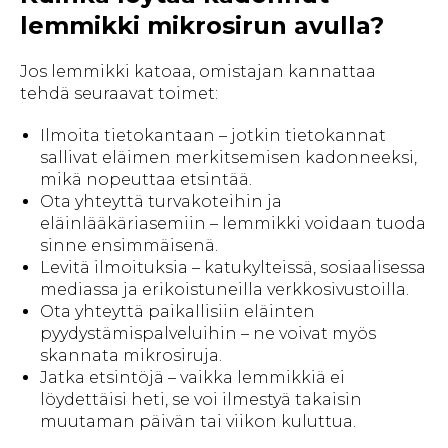
lemmikki mikrosirun avulla?
Jos lemmikki katoaa, omistajan kannattaa
tehdä seuraavat toimet:
Ilmoita tietokantaan – jotkin tietokannat
sallivat eläimen merkitsemisen kadonneeksi,
mikä nopeuttaa etsintää.
Ota yhteyttä turvakoteihin ja
eläinlääkäriasemiin – lemmikki voidaan tuoda
sinne ensimmäisenä.
Levitä ilmoituksia – katukylteissä, sosiaalisessa
mediassa ja erikoistuneilla verkkosivustoilla.
Ota yhteyttä paikallisiin eläinten
pyydystämispalveluihin – ne voivat myös
skannata mikrosiruja.
Jatka etsintöjä – vaikka lemmikkiä ei
löydettäisi heti, se voi ilmestyä takaisin
muutaman päivän tai viikon kuluttua.