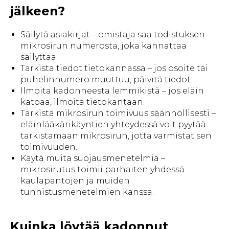
jälkeen?
Säilytä asiakirjat – omistaja saa todistuksen
mikrosirun numerosta, joka kannattaa
säilyttää.
Tarkista tiedot tietokannassa – jos osoite tai
puhelinnumero muuttuu, päivitä tiedot.
Ilmoita kadonneesta lemmikistä – jos eläin
katoaa, ilmoita tietokantaan.
Tarkista mikrosirun toimivuus säännöllisesti –
eläinlääkärikäyntien yhteydessä voit pyytää
tarkistamaan mikrosirun, jotta varmistat sen
toimivuuden.
Käytä muita suojausmenetelmiä –
mikrosirutus toimii parhaiten yhdessä
kaulapantojen ja muiden
tunnistusmenetelmien kanssa.
Kuinka löytää kadonnut