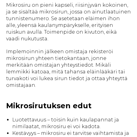
Mikrosiru on pieni kapseli, riisinjyvän kokoinen,
ja se sisältää mikrosirun, jossa on ainutlaatuinen
tunnistenumero. Se asetetaan eläimen ihon
alle, yleensä kaulanympärykselle, erityisen
ruiskun avulla. Toimenpide on kivuton, eikä
vaadi nukutusta.
Implemoinnin jälkeen omistaja rekisteröi
mikrosirun yhteen tietokantaan, jonne
merkitään omistajan yhteystiedot. Mikäli
lemmikki katoaa, mitä tahansa eläinlääkäri tai
turvakoti voi lukea sirun tiedot ja ottaa yhteyttä
omistajaan.
Mikrosirutuksen edut
Luotettavuus – toisin kuin kaulapannat ja
nimilaatat, mikrosiru ei voi kadota.
Kestävyys – mikrosiru ei tarvitse vaihtamista ja