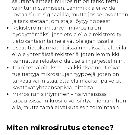
seurantalaitteet, mikrosirut on tarkoitettu
vain tunnistamiseen. Lemmikkiä ei voida
löytää sirun signaalilla, mutta jos se löydetään
ja tarkistetaan, omistaja löytyy nopeasti.
Rekisteröinnin tarve – mikrosiru on
hyödyttömäksi, jos tietoja ei ole rekisteröity
tietokantaan tai ne eivät ole ajan tasalla.
Useat tietokannat – joissain maissa ja alueilla
ei ole yhtenäistä rekisteriä, joten lemmikki
kannattaa rekisteröidä useisiin järjestelmiin.
Tekniset rajoitukset – kaikki skannerit eivät
tue tiettyjä mikrosirujen tyyppejä, joten on
tärkeää varmistaa, että eläinlääkäripalvelut
käyttävät yhteensopivia laitteita.
Mikrosirun siirtyminen – harvinaisissa
tapauksissa mikrosiru voi siirtyä hieman ihon
alla, mutta tämä ei vaikuta sen toimintaan.
Miten mikrosirutus etenee?