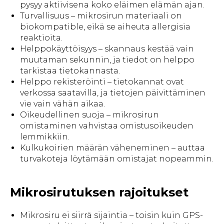
pysyy aktiivisena koko eläimen elämän ajan.
Turvallisuus – mikrosirun materiaali on
biokompatible, eikä se aiheuta allergisia
reaktioita.
Helppokäyttöisyys – skannaus kestää vain
muutaman sekunnin, ja tiedot on helppo
tarkistaa tietokannasta.
Helppo rekisteröinti – tietokannat ovat
verkossa saatavilla, ja tietojen päivittäminen
vie vain vähän aikaa.
Oikeudellinen suoja – mikrosirun
omistaminen vahvistaa omistusoikeuden
lemmikkiin.
Kulkukoirien määrän väheneminen – auttaa
turvakoteja löytämään omistajat nopeammin.
Mikrosirutuksen rajoitukset
Mikrosiru ei siirrä sijaintia – toisin kuin GPS-