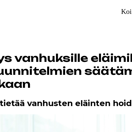
Koi
s vanhuksille eläimil
uunnitelmien säätä
kaan
 tietää vanhusten eläinten hoi