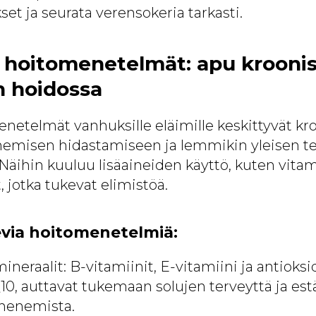
set ja seurata verensokeria tarkasti.
t hoitomenetelmät: apu krooni
n hoidossa
netelmät vanhuksille eläimille keskittyvät kr
nemisen hidastamiseen ja lemmikin yleisen t
Näihin kuuluu lisäaineiden käyttö, kuten vitami
, jotka tukevat elimistöä.
evia hoitomenetelmiä:
mineraalit: B-vitamiinit, E-vitamiini ja antioksi
0, auttavat tukemaan solujen terveyttä ja e
henemista.