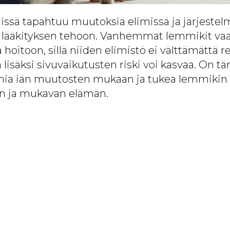
issä tapahtuu muutoksia elimissä ja järjestelm
a lääkityksen tehoon. Vanhemmat lemmikit vaat
hoitoon, sillä niiden elimistö ei välttämättä r
a lisäksi sivuvaikutusten riski voi kasvaa. On t
ia iän muutosten mukaan ja tukea lemmikin te
kän ja mukavan elämän.