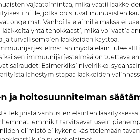
uaisten vajaatoimintaa, mikä vaatii lääkkeid
ityisesti niille, jotka poistuvat munuaisten kau
yvät ongelmat: Vanhoilla eläimillä maksa ei us
 lääkkeitä yhtä tehokkaasti, mikä voi vaatia a
 ja turvallisempien lääkkeiden käyttöä.
mmuunijärjestelmä: Iän myötä eläin tulee alt
 ja siksi sen immuunijärjestelmää on tuettava
t sairaudet: Esimerkiksi nivelrikko, sydänsair
 erityistä lähestymistapaa lääkkeiden valinnass
en ja hoitosuunnitelman säätä
tä tekijöistä vanhusten eläinten lääkityksess
nhemmat lemmikit tarvitsevat usein pienemp
a niiden elimistö ei kykene käsittelemään tava
ehokkaasti kuin nuoret eläimet.