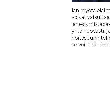
Iän myötä eläim
voivat vaikutta
lähestymistapaa 
yhtä nopeasti, j
hoitosuunnitelm
se voi elää pit