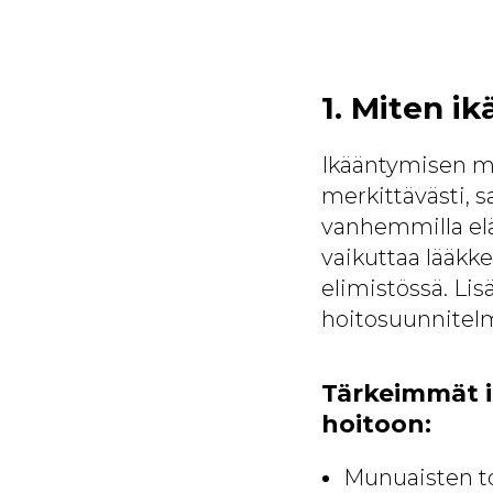
1. Miten i
Ikääntymisen my
merkittävästi, s
vanhemmilla elä
vaikuttaa lääkk
elimistössä. Lis
hoitosuunnitelm
Tärkeimmät i
hoitoon:
Munuaisten t