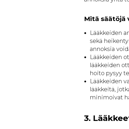
Mitä säätöjä 
Lääkkeiden a
sekä heikent
annoksia voida
Lääkkeiden ot
lääkkeiden ot
hoito pysyy te
Lääkkeiden va
lääkkeitä, jo
minimoivat ha
3. Lääkkee