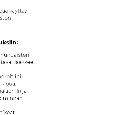
eää käyttää
istön
uksiin:
 munuaisten
ntavat lääkkeet,
droitiini,
 kipua.
apriili) ja
toiminnan
oikeat