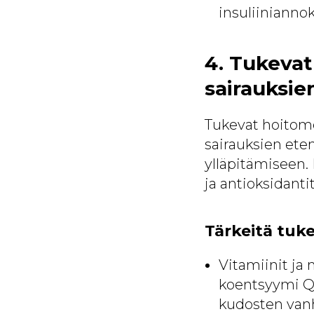
insuliiniannok
4. Tukeva
sairauksie
Tukevat hoitome
sairauksien ete
ylläpitämiseen. 
ja antioksidantit
Tärkeitä tuk
Vitamiinit ja 
koentsyymi Q1
kudosten van