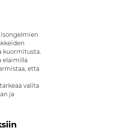
aisongelmien
äkkeiden
aa kuormitusta.
 eläimillä
armistaa, että
tärkeää valita
än ja
siin