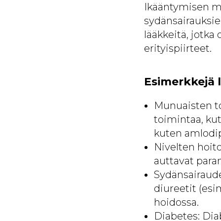
Ikääntymisen my
sydänsairauksie
lääkkeitä, jotk
erityispiirteet.
Esimerkkejä l
Munuaisten t
toimintaa, kut
kuten amlodip
Nivelten hoito
auttavat para
Sydänsairaudet
diureetit (es
hoidossa.
Diabetes: Dia