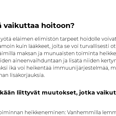
kä vaikuttaa hoitoon?
ötä eläimen elimistön tarpeet hoidolle voiv
amoin kuin lääkkeet, joita se voi turvallisesti o
imillä maksan ja munuaisten toiminta heikke
eiden aineenvaihduntaan ja lisätä niiden kerty
äksi ikä voi heikentää immuunijärjestelmää, mi
an lisäkorjauksia.
kään liittyvät muutokset, jotka vaiku
oiminnan heikkeneminen: Vanhemmilla lemmike