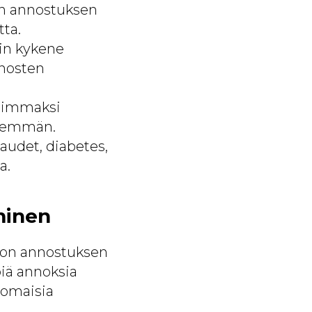
en annostuksen
tta.
ein kykene
nnosten
tiimmaksi
 enemmän.
audet, diabetes,
a.
minen
ä on annostuksen
iä annoksia
nomaisia