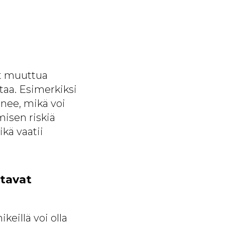
at muuttua
ttaa. Esimerkiksi
nee, mikä voi
misen riskiä
kä vaatii
ttavat
illä voi olla