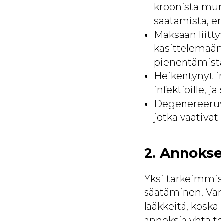
kroonista mun
säätämistä, er
Maksaan liitt
käsittelemään
pienentämistä
Heikentynyt i
infektioille,
Degenereeruva
jotka vaativat
2. Annoks
Yksi tärkeimmis
säätäminen. Va
lääkkeitä, kosk
annoksia yhtä t