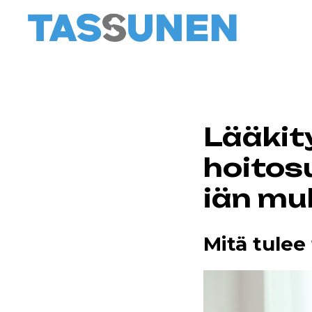
Lääkity
hoitos
iän mu
Mitä tulee