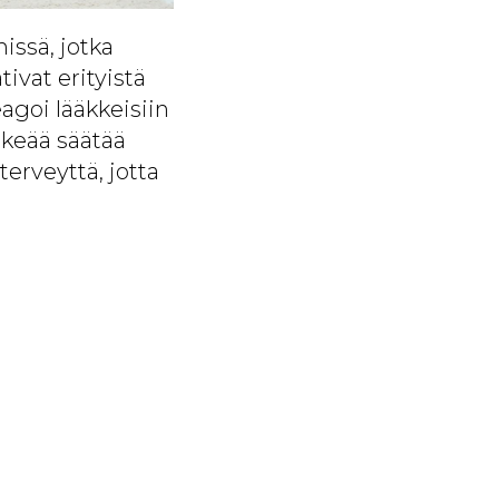
issä, jotka
ivat erityistä
eagoi lääkkeisiin
ärkeää säätää
rveyttä, jotta