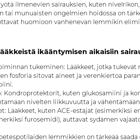
ötä ilmenevien sairauksien, kuten nivelrikon,
n tai munuaisten ongelmien hoidossa on tärk
a ottavat huomioon vanhenevan lemmikin elim
ääkkeistä ikääntymisen aikaisiin saira
oiminnan tukeminen: Lääkkeet, jotka tukevat
en fosforia sitovat aineet ja verenkiertoa para
iini.
: Kondroprotektorit, kuten glukosamiini ja kon
ntamaan nivelten liikkuvuutta ja vähentämään
: Lääkkeet, kuten ACE-estäjät (esimerkiksi enal
imerkiksi furosemidi), auttavat sydämen vajaa
betespotilaiden lemmikkien on tärkeää saada 