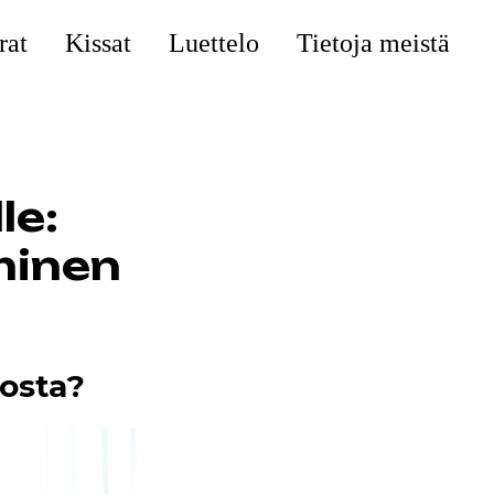
rat
Kissat
Luettelo
Tietoja meistä
le:
minen
dosta?