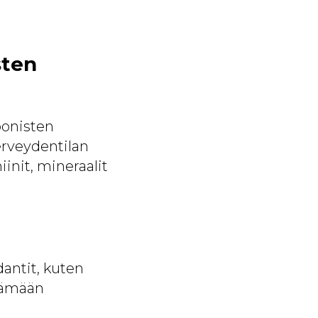
sten
oonisten
erveydentilan
init, mineraalit
dantit, kuten
stämään