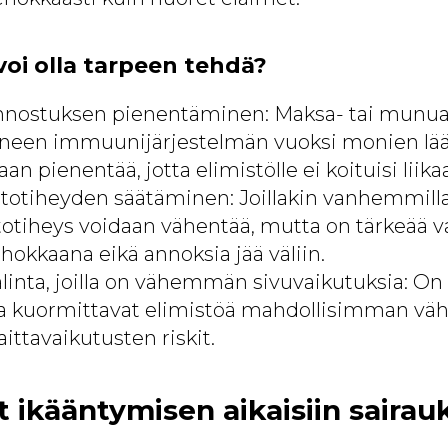
voi olla tarpeen tehdä?
nnostuksen pienentäminen: Maksa- tai munu
yneen immuunijärjestelmän vuoksi monien lä
an pienentää, jotta elimistölle ei koituisi liik
totiheyden säätäminen: Joillakin vanhemmilla
totiheys voidaan vähentää, mutta on tärkeää v
hokkaana eikä annoksia jää väliin.
linta, joilla on vähemmän sivuvaikutuksia: On 
tka kuormittavat elimistöä mahdollisimman väh
ittavaikutusten riskit.
t ikääntymisen aikaisiin sairauk