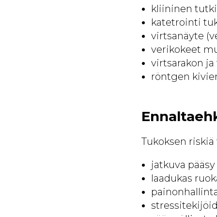
kliininen tutk
katetrointi t
virtsanäyte (ve
verikokeet mu
virtsarakon ja
röntgen kivie
Ennaltaeh
Tukoksen riskiä 
jatkuva pääsy
laadukas ruoka
painonhallinta
stressitekijö