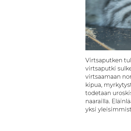
Virtsaputken tuk
virtsaputki sulke
virtsaamaan norm
kipua, myrkytys
todetaan uroskis
naarailla. Eläin
yksi yleisimmist