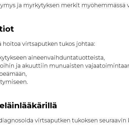
äsymys ja myrkytyksen merkit myöhemmässä v
tiot
tä hoitoa virtsaputken tukos johtaa:
ytykseen aineenvaihduntatuotteista,
ihin ja akuuttiin munuaisten vajaatoimintaa
epeämään,
tymiseen.
läinlääkärillä
i diagnosoida virtsaputken tukoksen seuraavin 