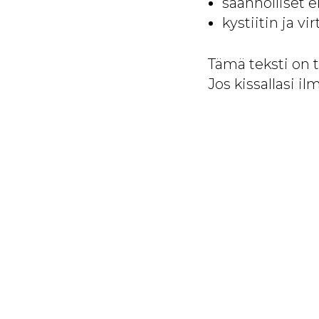
säännölliset e
kystiitin ja v
Tämä teksti on t
Jos kissallasi il