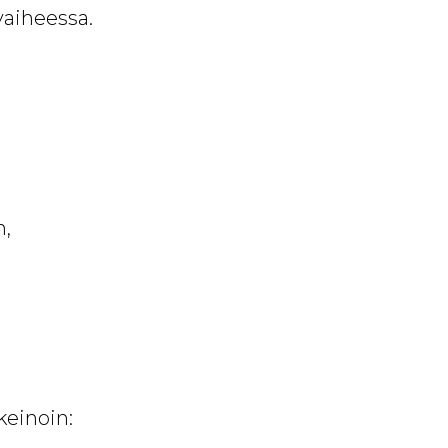
aiheessa.
n,
keinoin: