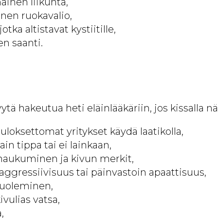
häinen liikunta,
inen ruokavalio,
jotka altistavat kystiitille,
n saanti.
tä hakeutua heti eläinlääkäriin, jos kissalla nä
uloksettomat yritykset käydä laatikolla,
ain tippa tai ei lainkaan,
naukuminen ja kivun merkit,
aggressiivisuus tai päinvastoin apaattisuus,
nuoleminen,
ivulias vatsa,
,