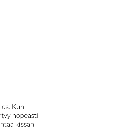
ulos. Kun
rtyy nopeasti
htaa kissan