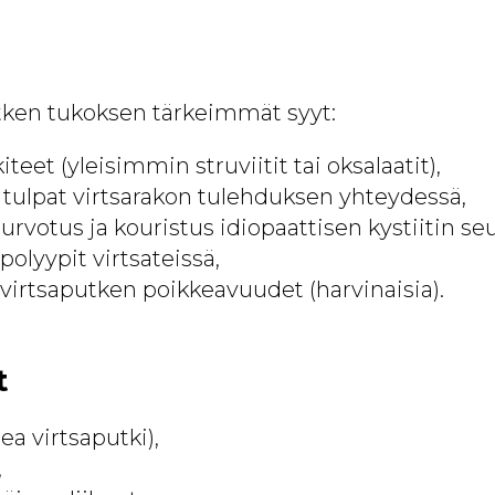
tken tukoksen tärkeimmät syyt:
kiteet (yleisimmin struviitit tai oksalaatit),
 tulpat virtsarakon tulehduksen yhteydessä,
urvotus ja kouristus idiopaattisen kystiitin s
polyypit virtsateissä,
virtsaputken poikkeavuudet (harvinaisia).
t
ea virtsaputki),
,