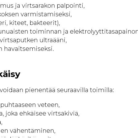
imus ja virtsarakon palpointi,
ukoksen varmistamiseksi,
ri, kiteet, bakteerit),
nuaisten toiminnan ja elektrolyyttitasapainon
 virtsaputken ultraääni,
n havaitsemiseksi.
käisy
voidaan pienentää seuraavilla toimilla:
 puhtaaseen veteen,
, joka ehkäisee virtsakiviä,
,
iden vähentäminen,