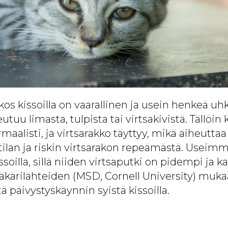
os kissoilla on vaarallinen ja usein henkeä uhka
utuu limasta, tulpista tai virtsakivistä. Tällöin 
aalisti, ja virtsarakko täyttyy, mikä aiheutta
tilan ja riskin virtsarakon repeämästä. Useimm
soilla, sillä niiden virtsaputki on pidempi ja 
lääkärilähteiden (MSD, Cornell University) muk
ä päivystyskäynnin syistä kissoilla.