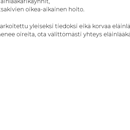
läinlääkärikäynnit,
irtsakivien oikea-aikainen hoito.
arkoitettu yleiseksi tiedoksi eikä korvaa eläinl
menee oireita, ota välittömästi yhteys eläinlääkä