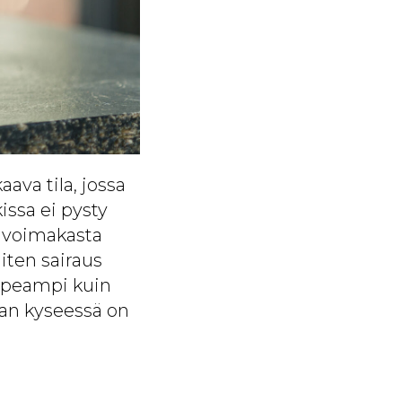
ava tila, jossa
kissa ei pysty
a voimakasta
iten sairaus
kapeampi kuin
aan kyseessä on