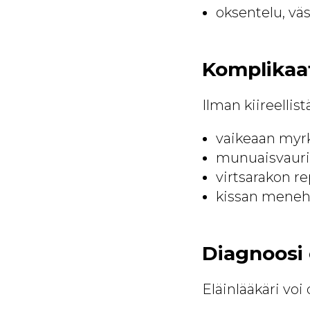
oksentelu, v
Komplikaa
Ilman kiireellis
vaikeaan myrk
munuaisvaurio
virtsarakon r
kissan meneh
Diagnoosi e
Eläinlääkäri vo