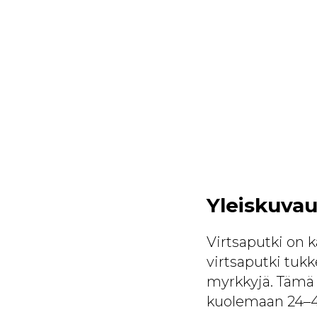
Yleiskuva
Virtsaputki on k
virtsaputki tukk
myrkkyjä. Tämä 
kuolemaan 24–48