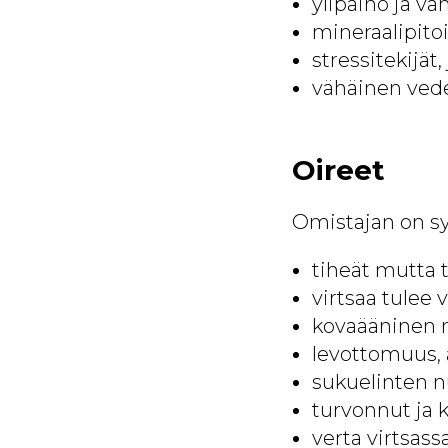
ylipaino ja vä
mineraalipito
stressitekijät, 
vähäinen vede
Oireet
Omistajan on syy
tiheät mutta t
virtsaa tulee v
kovaääninen 
levottomuus, 
sukuelinten 
turvonnut ja k
verta virtsassa