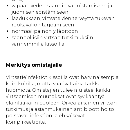
vapaan veden saannin varmistamiseen ja
juomisen edistämiseen
laadukkaan, virtsateiden terveyttä tukevan
ruokavalion tarjoamiseen
normaalipainon ylläpitoon
säännöllisiin virtsan tutkimuksiin
vanhemmilla kissoilla
Merkitys omistajalle
Virtsatieinfektiot kissoilla ovat harvinaisempia
kuin koirilla, mutta vaativat aina tarkkaa
huomiota. Omistajien tulee muistaa: kaikki
virtsaamisen muutokset ovat syy kääntyä
eläinlääkärin puoleen. Oikea-aikainen virtsan
tutkimus ja asianmukainen antibioottihoito
poistavat infektion ja ehkäisevät
komplikaatioita.