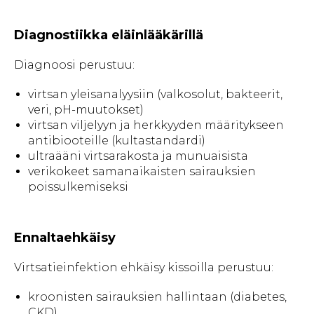
Diagnostiikka eläinlääkärillä
Diagnoosi perustuu:
virtsan yleisanalyysiin (valkosolut, bakteerit,
veri, pH-muutokset)
virtsan viljelyyn ja herkkyyden määritykseen
antibiooteille (kultastandardi)
ultraääni virtsarakosta ja munuaisista
verikokeet samanaikaisten sairauksien
poissulkemiseksi
Ennaltaehkäisy
Virtsatieinfektion ehkäisy kissoilla perustuu:
kroonisten sairauksien hallintaan (diabetes,
CKD)