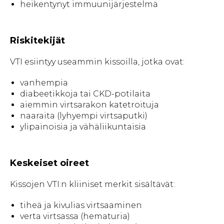
heikentynyt immuunijärjestelmä
Riskitekijät
VTI esiintyy useammin kissoilla, jotka ovat:
vanhempia
diabeetikkoja tai CKD-potilaita
aiemmin virtsarakon katetroituja
naaraita (lyhyempi virtsaputki)
ylipainoisia ja vähäliikuntaisia
Keskeiset oireet
Kissojen VTI:n kliiniset merkit sisältävät:
tiheä ja kivulias virtsaaminen
verta virtsassa (hematuria)