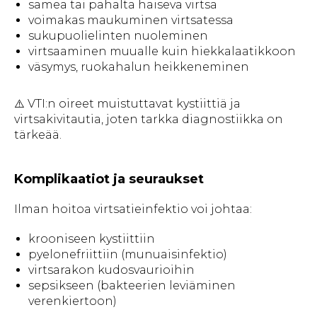
samea tai pahalta haiseva virtsa
voimakas maukuminen virtsatessa
sukupuolielinten nuoleminen
virtsaaminen muualle kuin hiekkalaatikkoon
väsymys, ruokahalun heikkeneminen
⚠️ VTI:n oireet muistuttavat kystiittiä ja
virtsakivitautia, joten tarkka diagnostiikka on
tärkeää.
Komplikaatiot ja seuraukset
Ilman hoitoa virtsatieinfektio voi johtaa:
krooniseen kystiittiin
pyelonefriittiin (munuaisinfektio)
virtsarakon kudosvaurioihin
sepsikseen (bakteerien leviäminen
verenkiertoon)