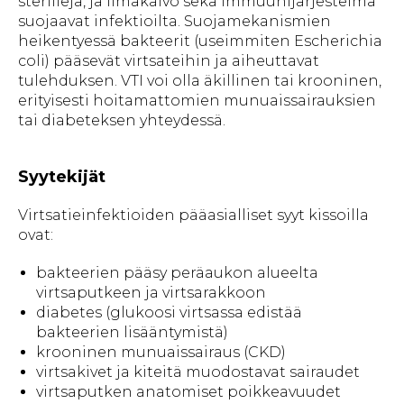
steriilejä, ja limakalvo sekä immuunijärjestelmä
suojaavat infektioilta. Suojamekanismien
heikentyessä bakteerit (useimmiten Escherichia
coli) pääsevät virtsateihin ja aiheuttavat
tulehduksen. VTI voi olla äkillinen tai krooninen,
erityisesti hoitamattomien munuaissairauksien
tai diabeteksen yhteydessä.
Syytekijät
Virtsatieinfektioiden pääasialliset syyt kissoilla
ovat:
bakteerien pääsy peräaukon alueelta
virtsaputkeen ja virtsarakkoon
diabetes (glukoosi virtsassa edistää
bakteerien lisääntymistä)
krooninen munuaissairaus (CKD)
virtsakivet ja kiteitä muodostavat sairaudet
virtsaputken anatomiset poikkeavuudet