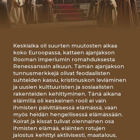
Rooman imperiumin romahduksesta
Renessanssin alkuun. Tämän ajanjakson
tunnusmerkkejä olivat feodaalisten
suhteiden kasvu, kristinuskon leviäminen
ja uusien kulttuuristen ja sosiaalisten
rakenteiden kehittyminen. Tänä aikana
eläimillä oli keskeinen rooli ei vain
ihmisten päivittäisessä elämässä, vaan
myös heidän hengellisessä elämässään.
Koirat ja kissat tulivat olennainen osa
ihmisten elämää, eläinten rotujen
jalostus kehittyi aktiivisesti, maatalous,
metsästys ja kauppa kukoistivat. Eläimistä
tuli tärkeitä kumppaneita monilla
elämänalueilla – pellon töistä
uskonnollisiin rituaaleihin.
MYÖHÄISKESKIAIKA
1000 – 1500 LUVUT