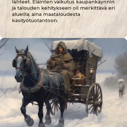
Kissojen rooli keskiaikaisissa kodeissa:
Kissat tulivat myös suosituiksi
lemmikeiksi, erityisesti kaupungeissa,
joissa ne jatkoivat taistelua jyrsijöitä
vastaan. Joissakin kulttuureissa kissoja
pidettiin pyhinä eläiminä, mikä vain lisäsi
niiden viehätystä kodinomistajille. Niiden
symboliikka suojelijoina ja mystisinä
olentoina jatkoi vahvistumistaan, antaen
kissoille erityisen roolin kodeissa.