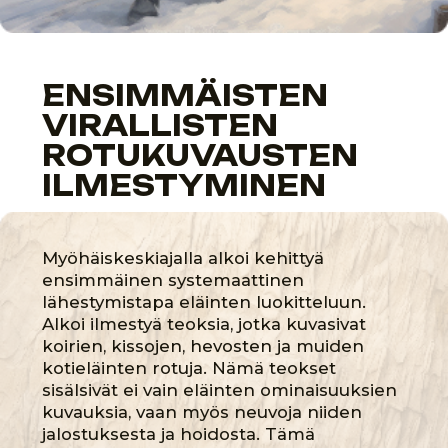
Myöhäiskeskiaika oli aikakausi, jolloin
suhteet ihmisten ja eläinten välillä
monimutkaistuivat merkittävästi.
Kotieläinten jalostusperinteet, rotujen
luokittelun yritykset ja eläinten kasvava
merkitys lemmikkeinä muodostivat
perustan myöhemmille muutoksille
Euroopan sosiaalis-kulttuurisissa
rakenteissa. Nämä muutokset vaikuttivat