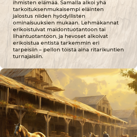
Nopeus
Kestävyys
Tiimityö
ELÄINTEN ROOLI
FEODAALISESSA
TALOUSJÄRJESTELMÄSSÄ
Myöhäiskeskiajalla eläimistä tuli ei vain
jalostettavia, vaan myös tärkeitä
osallistujia feodaalisessa
talousjärjestelmässä. Hevosia käytettiin
tavaroiden kuljettamiseen, ja
nautaeläimet sekä lampaat muodostivat
tärkeimmät elintarvikkeiden ja villan
lähteet. Eläinten vaikutus kaupankäynnin
ja talouden kehitykseen oli merkittävä eri
alueilla, aina maataloudesta
käsityötuotantoon.