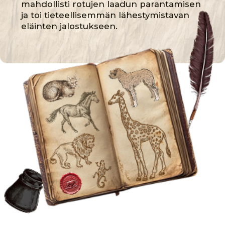
tulevaisuudessa merkittävästi ihmisen ja
eläimen suhteiden uusien
lähestymistapojen kehittymiseen
seuraavilla aikakausilla.
KESKIAIKA