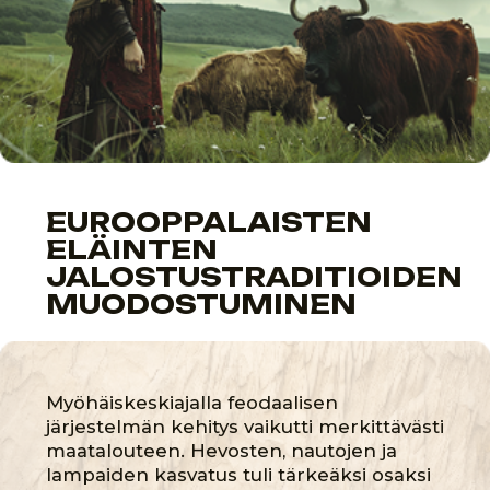
METSÄSTYSKOIRIEN
JALOSTUSTRADITIOT
Myöhäiskeskiaika oli metsästyskulttuurin
kukoistuskausi. Aateliston piirissä jatkui
aktiivinen metsästyskoirien jalostus, joka
tuli osaksi ritarikulttuuria. Tänä aikana
kehitettiin erilaisia koirarotuja, joita
käytettiin hirvien, kettujen ja muiden
eläinten metsästykseen.
OMINAISUUDET: