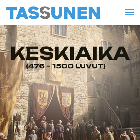
KESKIAIKA
(476 – 1500 LUVUT)
Keskiaika oli suurten muutosten aikaa
koko Euroopassa, kattaen ajanjakson