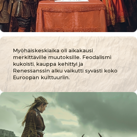
ihmisten elämää. Samalla alkoi yhä
tarkoituksenmukaisempi eläinten
jalostus niiden hyödyllisten
ominaisuuksien mukaan. Lehmäkannat
erikoistuivat maidontuotantoon tai
lihantuotantoon, ja hevoset alkoivat
erikoistua entistä tarkemmin eri
tarpeisiin – pellon töistä aina ritarikuntien
turnajaisiin.