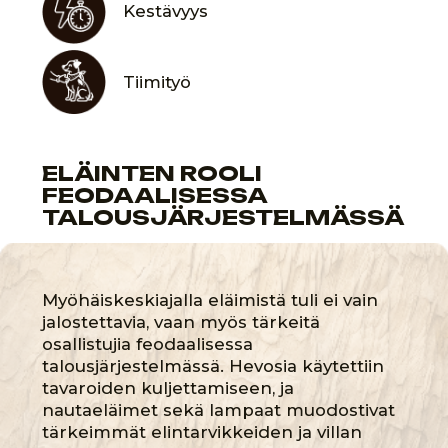
ELÄINTEN KÄYTÖN
LEVIÄMINEN
KOTIELÄIMINÄ
Myöhäiskeskiaika oli aika, jolloin
kotieläimet alkoivat ottaa tärkeän roolin
aatelisten elämässä. Koiria arvostettiin ei
vain metsästysominaisuuksiensa vuoksi,
vaan myös seuralaisina. Erityisesti
koristeelliset rodut, kuten spitsi ja
kääpiökoirat, tulivat suosituiksi. Ne
muodostivat erottamattoman osan
aateliston elämää, ja niiden rooli ylitti
palvelustehtävät, muuttuessaan
ylellisyyden ja hienostuneisuuden
symboleiksi.