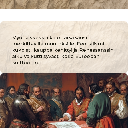
EUROOPPALAISTEN
ELÄINTEN
JALOSTUSTRADITIOIDEN
MUODOSTUMINEN
Myöhäiskeskiajalla feodaalisen
järjestelmän kehitys vaikutti merkittävästi
maatalouteen. Hevosten, nautojen ja
lampaiden kasvatus tuli tärkeäksi osaksi