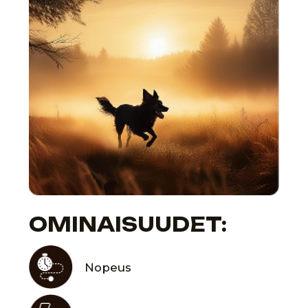
ensimmäinen systemaattinen
lähestymistapa eläinten luokitteluun.
Alkoi ilmestyä teoksia, jotka kuvasivat
koirien, kissojen, hevosten ja muiden
kotieläinten rotuja. Nämä teokset
sisälsivät ei vain eläinten ominaisuuksien
kuvauksia, vaan myös neuvoja niiden
jalostuksesta ja hoidosta. Tämä
mahdollisti rotujen laadun parantamisen
ja toi tieteellisemmän lähestymistavan
eläinten jalostukseen.