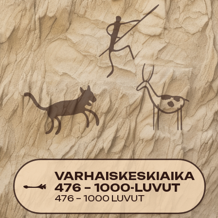
Myöhäiskeskiaika oli aikakausi
merkittäville muutoksille. Feodalismi
kukoisti, kauppa kehittyi ja Renessanssin
alku vaikutti syvästi koko Euroopan
kulttuuriin.
Myöhäiskeskiaika oli aikakausi
merkittäville muutoksille. Feodalismi
kukoisti, kauppa kehittyi ja
Renessanssin alku vaikutti syvästi koko
Euroopan kulttuuriin.