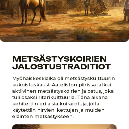
ENSIMMÄISTEN
VIRALLISTEN
ROTUKUVAUSTEN
ILMESTYMINEN
Myöhäiskeskiajalla alkoi kehittyä