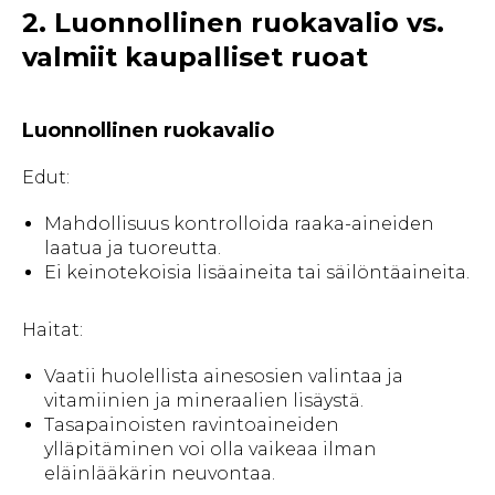
2. Luonnollinen ruokavalio vs.
valmiit kaupalliset ruoat
Luonnollinen ruokavalio
Edut:
Mahdollisuus kontrolloida raaka-aineiden
laatua ja tuoreutta.
Ei keinotekoisia lisäaineita tai säilöntäaineita.
Haitat:
Vaatii huolellista ainesosien valintaa ja
vitamiinien ja mineraalien lisäystä.
Tasapainoisten ravintoaineiden
ylläpitäminen voi olla vaikeaa ilman
eläinlääkärin neuvontaa.