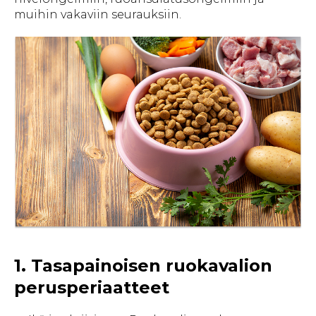
muihin vakaviin seurauksiin.
1. Tasapainoisen ruokavalion
perusperiaatteet