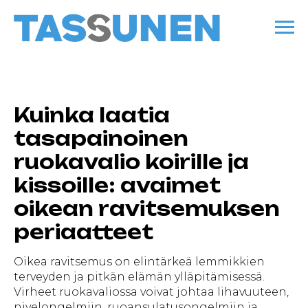
Kuinka laatia
tasapainoinen
ruokavalio koirille ja
kissoille: avaimet
oikean ravitsemuksen
periaatteet
Oikea ravitsemus on elintärkeä lemmikkien
terveyden ja pitkän elämän ylläpitämisessä.
Virheet ruokavaliossa voivat johtaa lihavuuteen,
nivelongelmiin, ruoansulatusongelmiin ja