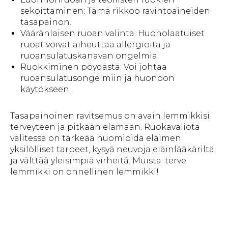
sekoittaminen: Tämä rikkoo ravintoaineiden
tasapainon.
Vääränlaisen ruoan valinta: Huonolaatuiset
ruoat voivat aiheuttaa allergioita ja
ruoansulatuskanavan ongelmia.
Ruokkiminen pöydästä: Voi johtaa
ruoansulatusongelmiin ja huonoon
käytökseen.
Tasapainoinen ravitsemus on avain lemmikkisi
terveyteen ja pitkään elämään. Ruokavaliota
valitessa on tärkeää huomioida eläimen
yksilölliset tarpeet, kysyä neuvoja eläinlääkäriltä
ja välttää yleisimpiä virheitä. Muista: terve
lemmikki on onnellinen lemmikki!