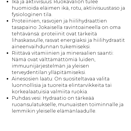
Ikä ja aktiivisuus: Ruokavalion tulee
huomioida eläimen ikä, rotu, aktiivisuustaso ja
fysiologinen tila.
Proteiinien, rasvojen ja hiilihydraattien
tasapaino: Jokaisella ravintoaineella on oma
tehtävänsä: proteiinit ovat tärkeitä
lihaskasvulle, rasvat energiaksi ja hiilihydraatit
aineenvaihdunnan tukemiseksi.
Riittävä vitamiinien ja mineraalien saanti:
Nämä ovat välttämättömiä luiden,
immuunijärjestelmän ja yleisen
terveydentilan ylläpitämiseksi.
Ainesosien laatu: On suositeltavaa valita
luonnollisia ja tuoreita elintarvikkeita tai
korkealaatuisia valmiita ruokia.
Puhdas vesi: Hydraatio on tärkeää
ruoansulatukselle, munuaisten toiminnalle ja
lemmikin yleiselle elämänlaadulle.