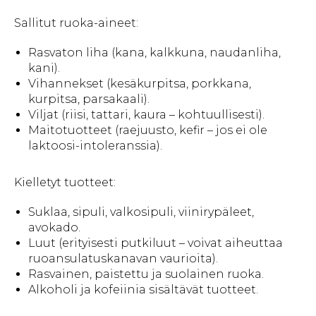
Sallitut ruoka-aineet:
Rasvaton liha (kana, kalkkuna, naudanliha,
kani).
Vihannekset (kesäkurpitsa, porkkana,
kurpitsa, parsakaali).
Viljat (riisi, tattari, kaura – kohtuullisesti).
Maitotuotteet (raejuusto, kefir – jos ei ole
laktoosi-intoleranssia).
Kielletyt tuotteet:
Suklaa, sipuli, valkosipuli, viinirypäleet,
avokado.
Luut (erityisesti putkiluut – voivat aiheuttaa
ruoansulatuskanavan vaurioita).
Rasvainen, paistettu ja suolainen ruoka.
Alkoholi ja kofeiinia sisältävät tuotteet.