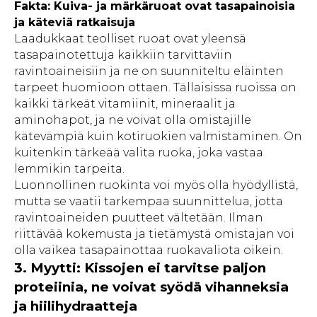
Fakta: Kuiva- ja märkäruoat ovat tasapainoisia
ja käteviä ratkaisuja
Laadukkaat teolliset ruoat ovat yleensä
tasapainotettuja kaikkiin tarvittaviin
ravintoaineisiin ja ne on suunniteltu eläinten
tarpeet huomioon ottaen. Tällaisissa ruoissa on
kaikki tärkeät vitamiinit, mineraalit ja
aminohapot, ja ne voivat olla omistajille
kätevämpiä kuin kotiruokien valmistaminen. On
kuitenkin tärkeää valita ruoka, joka vastaa
lemmikin tarpeita.
Luonnollinen ruokinta voi myös olla hyödyllistä,
mutta se vaatii tarkempaa suunnittelua, jotta
ravintoaineiden puutteet vältetään. Ilman
riittävää kokemusta ja tietämystä omistajan voi
olla vaikea tasapainottaa ruokavaliota oikein.
3. Myytti: Kissojen ei tarvitse paljon
proteiinia, ne voivat syödä vihanneksia
ja hiilihydraatteja