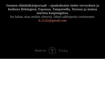
Suomen eläinlääkäriportaali – ajankohtaiset tiedot terveydestä ja
hoidosta Helsingissä, Espoossa, Tampereella, Turussa ja muissa
suurissa kaupungeissa.
Jos haluat ottaa meihin yhteyttä, lähetä sähköpostia osoitteeseen:
it.r2.kz@gmail.com
Tilda
Made on