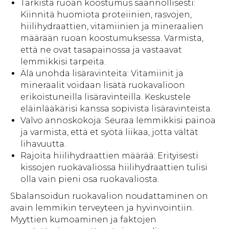
Tarkista ruoan koostumus säännöllisesti:
Kiinnitä huomiota proteiinien, rasvojen,
hiilihydraattien, vitamiinien ja mineraalien
määrään ruoan koostumuksessa. Varmista,
että ne ovat tasapainossa ja vastaavat
lemmikkisi tarpeita.
Älä unohda lisäravinteita: Vitamiinit ja
mineraalit voidaan lisätä ruokavalioon
erikoistuneilla lisäravinteilla. Keskustele
eläinlääkärisi kanssa sopivista lisäravinteista.
Valvo annoskokoja: Seuraa lemmikkisi painoa
ja varmista, että et syötä liikaa, jotta vältät
lihavuutta.
Rajoita hiilihydraattien määrää: Erityisesti
kissojen ruokavaliossa hiilihydraattien tulisi
olla vain pieni osa ruokavaliosta.
Sbalansoidun ruokavalion noudattaminen on
avain lemmikin terveyteen ja hyvinvointiin.
Myyttien kumoaminen ja faktojen