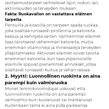
ravitsemustarpeet vaihtelevat lajin, rodun, iän,
aktiivisuuden ja terveyden mukaan.
Fakta: Ruokavalion on vastattava eläimen
tarpeita
Pentuilla ja kissoilla on tarpeen saada ruokaa,
joka sisältää runsaasti proteiinia ja kaloreita
kasvua ja kehitystä varten. Vanhemmat eläimet
taas tarvitsevat vähemmän kaloreita, mutta
enemmän vitamiineja ja mineraaleja terveyden
ylläpitämiseksi. Aktiiviset eläimet voivat tarvita
enemmän kaloreita, kun taas ylipainoisille
eläimille sopivat pienemmät annokset, jotka
sisältävät runsaasti kuitua ja vähän rasvaa.
2. Myytti: Luonnollinen ruokinta on aina
parempi kuin valmisruoka
Monet lemmikinomistajat uskovat, että
luonnollinen ruokinta on aina parempi
vaihtoehto kuin kuivaruoat tai märkäruoat.
Kuitenkaan tämä ei aina pidä paikkansa.