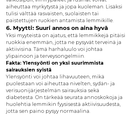
aiheuttaa myrkytystä ja jopa kuoleman. Lisäksi
tulisi välttää rasvaisten, suolaisten tai
paistettujen ruokien antamista lemmikille.
6. Myytti: Suuri annos on aina hyvä
Yksi myyteistä on ajatus, että lemmikkejä pitäisi
ruokkia enemmän, jotta ne pysyvät terveinä ja
aktiivisina. Tämä harhaluulo voi johtaa
ylipainoon ja terveysongelmiin.
Fakta: Ylensyönti on yksi suurimmista
sairauksien syistä
Ylensyönti voi johtaa lihavuuteen, mikä
puolestaan voi aiheuttaa nivelten, sydän- ja
verisuonijärjestelmän sairauksia sekä
diabetesta. On tärkeää seurata annoskokoja ja
huolehtia lemmikin fyysisestä aktiivisuudesta,
jotta sen paino pysyy normaalina.