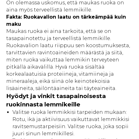
On olemassa uskomus, että maukas ruoka on
aina myös terveellistä lemmikille.
Fakta: Ruokavalion laatu on tärkeämpää kuin
maku
Maukas ruoka ei aina tarkoita, että se on
tasapainotettu ja terveellistä lemmikille.
Ruokavalion laatu riippuu sen koostumuksesta,
tarvittavien ravintoaineiden määrästä ja siitä,
miten ruoka vaikuttaa lemmikin terveyteen
pitkällä aikavälillä. Hyvä ruoka sisältää
korkealaatuisia proteiineja, vitamiineja ja
mineraaleja, eikä siinä ole keinotekoisia
lisäaineita, säilöntäaineita tai täyteaineita.
Hyödyt ja vinkit tasapainoisesta
ruokinnasta lemmikeille
Valitse ruoka lemmikkisi tarpeiden mukaan:
Rotu, ikä ja aktiivisuus vaikuttavat lemmikkisi
ravitsemustarpeisiin. Valitse ruoka, joka sopii
juuri sinun lemmikillesi.