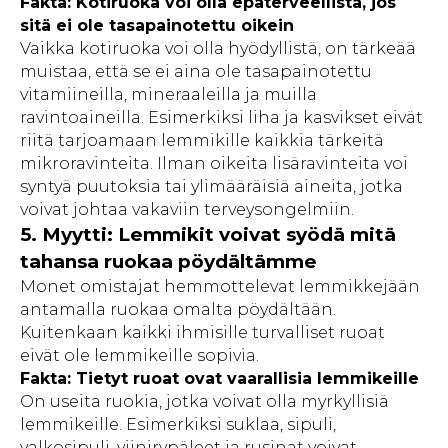
Fakta: Kotiruoka voi olla epäterveellistä, jos
sitä ei ole tasapainotettu oikein
Vaikka kotiruoka voi olla hyödyllistä, on tärkeää
muistaa, että se ei aina ole tasapainotettu
vitamiineilla, mineraaleilla ja muilla
ravintoaineilla. Esimerkiksi liha ja kasvikset eivät
riitä tarjoamaan lemmikille kaikkia tärkeitä
mikroravinteita. Ilman oikeita lisäravinteita voi
syntyä puutoksia tai ylimääräisiä aineita, jotka
voivat johtaa vakaviin terveysongelmiin.
5. Myytti: Lemmikit voivat syödä mitä
tahansa ruokaa pöydältämme
Monet omistajat hemmottelevat lemmikkejään
antamalla ruokaa omalta pöydältään.
Kuitenkaan kaikki ihmisille turvalliset ruoat
eivät ole lemmikeille sopivia.
Fakta: Tietyt ruoat ovat vaarallisia lemmikeille
On useita ruokia, jotka voivat olla myrkyllisiä
lemmikeille. Esimerkiksi suklaa, sipuli,
valkosipuli, viinirypäleet ja rusinat voivat