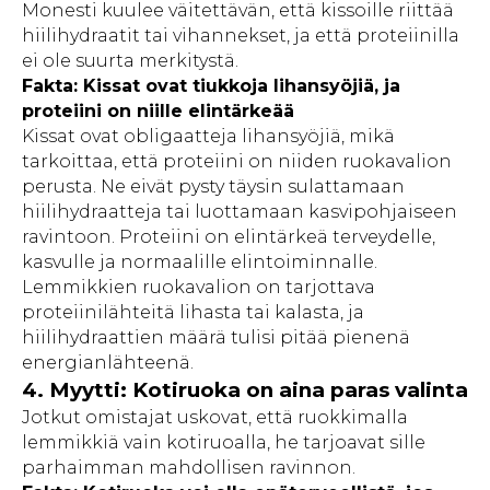
Monesti kuulee väitettävän, että kissoille riittää
hiilihydraatit tai vihannekset, ja että proteiinilla
ei ole suurta merkitystä.
Fakta: Kissat ovat tiukkoja lihansyöjiä, ja
proteiini on niille elintärkeää
Kissat ovat obligaatteja lihansyöjiä, mikä
tarkoittaa, että proteiini on niiden ruokavalion
perusta. Ne eivät pysty täysin sulattamaan
hiilihydraatteja tai luottamaan kasvipohjaiseen
ravintoon. Proteiini on elintärkeä terveydelle,
kasvulle ja normaalille elintoiminnalle.
Lemmikkien ruokavalion on tarjottava
proteiinilähteitä lihasta tai kalasta, ja
hiilihydraattien määrä tulisi pitää pienenä
energianlähteenä.
4. Myytti: Kotiruoka on aina paras valinta
Jotkut omistajat uskovat, että ruokkimalla
lemmikkiä vain kotiruoalla, he tarjoavat sille
parhaimman mahdollisen ravinnon.