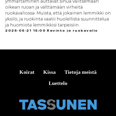
ymmärtäminen auttavat sinua valitsemaan
oikean ruoan ja välttämään virheitä
ruokavaliossa. Muista, että jokainen lemmikki on
yksilö, ja ruokinta vaatii huolellista suunnittelua
ja huomiota lemmikkisi tarpeisiin.
2025-05-21 15:00
Ravinto ja ruokavalio
Koirat
Kissa
Tietoja meistä
Luettelo