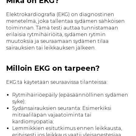
Mikä on EKG?
Elektrokardiografia (EKG) on diagnostinen
menetelmä, joka tallentaa sydämen sähköisen
toiminnan. Tämä testi auttaa tunnistamaan
erilaisia rytmihäiriöitä, sydämen rytmin
muutoksia ja seuraamaan sydämen tilaa
sairauksien tai leikkauksen jälkeen.
Milloin EKG on tarpeen?
EKG:tä käytetään seuraavissa tilanteissa:
Rytmihäiriöepäily (epäsäännöllinen sydämen
syke);
Sydänsairauksien seuranta: Esimerkiksi
mitraaliläpän vajaatoiminta tai
kardiomyopatia;
Lemmikkien esitutkimus ennen leikkausta,
erityisesti jos leikkaus vaatii yleisanestesiaa,