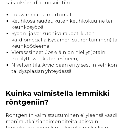
sairauksien diagnosointiin:
Luuvammat ja murtumat;
Keuhkosairaudet, kuten keuhkokuume tai
keuhkosyöpä;
Sydän- ja verisuonisairaudet, kuten
kardiomegalia (sydämen suurentuminen) tai
keuhkoödeema;
Vierasesineet: Jos eläin on niellyt jotain
epäilyttävää, kuten esineen;
Nivelten tila: Arvioidaan erityisesti nivelrikon
tai dysplasian yhteydessä.
Kuinka valmistella lemmikki
röntgeniin?
Röntgeniin valmistautuminen ei yleensä vaadi
monimutkaisia toimenpiteitä. Joissain
tapauksissa lemmikin tulee olla paikallaan