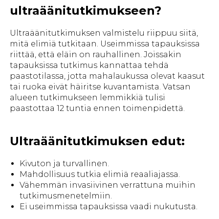
ultraäänitutkimukseen?
Ultraäänitutkimuksen valmistelu riippuu siitä,
mitä elimiä tutkitaan. Useimmissa tapauksissa
riittää, että eläin on rauhallinen. Joissakin
tapauksissa tutkimus kannattaa tehdä
paastotilassa, jotta mahalaukussa olevat kaasut
tai ruoka eivät häiritse kuvantamista. Vatsan
alueen tutkimukseen lemmikkiä tulisi
paastottaa 12 tuntia ennen toimenpidettä.
Ultraäänitutkimuksen edut:
Kivuton ja turvallinen.
Mahdollisuus tutkia elimiä reaaliajassa.
Vähemmän invasiivinen verrattuna muihin
tutkimusmenetelmiin.
Ei useimmissa tapauksissa vaadi nukutusta.