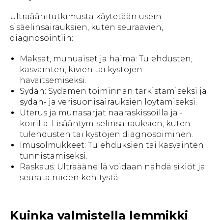
Ultraäänitutkimusta käytetään usein
sisäelinsairauksien, kuten seuraavien,
diagnosointiin:
Maksat, munuaiset ja haima: Tulehdusten,
kasvainten, kivien tai kystojen
havaitsemiseksi.
Sydän: Sydämen toiminnan tarkistamiseksi ja
sydän- ja verisuonisairauksien löytämiseksi.
Uterus ja munasarjat naaraskissoilla ja -
koirilla: Lisääntymiselinsairauksien, kuten
tulehdusten tai kystojen diagnosoiminen.
Imusolmukkeet: Tulehduksien tai kasvainten
tunnistamiseksi.
Raskaus: Ultraäänellä voidaan nähdä sikiöt ja
seurata niiden kehitystä.
Kuinka valmistella lemmikki