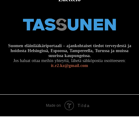
Suomen eläinlääkäriportaali – ajankohtaiset tiedot terveydestä ja
hoidosta Helsingissä, Espoossa, Tampereella, Turussa ja muissa
suurissa kaupungeissa.
Jos haluat ottaa meihin yhteyttä, lähetä sähköpostia osoitteeseen:
it.r2.kz@gmail.com
Tilda
Made on