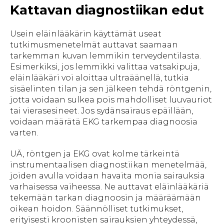
Kattavan diagnostiikan edut
Usein eläinlääkärin käyttämät useat
tutkimusmenetelmät auttavat saamaan
tarkemman kuvan lemmikin terveydentilasta.
Esimerkiksi, jos lemmikki valittaa vatsakipuja,
eläinlääkäri voi aloittaa ultraäänellä, tutkia
sisäelinten tilan ja sen jälkeen tehdä röntgenin,
jotta voidaan sulkea pois mahdolliset luuvauriot
tai vierasesineet. Jos sydänsairaus epäillään,
voidaan määrätä EKG tarkempaa diagnoosia
varten.
UÄ, röntgen ja EKG ovat kolme tärkeintä
instrumentaalisen diagnostiikan menetelmää,
joiden avulla voidaan havaita monia sairauksia
varhaisessa vaiheessa. Ne auttavat eläinlääkäriä
tekemään tarkan diagnoosin ja määräämään
oikean hoidon. Säännölliset tutkimukset,
erityisesti kroonisten sairauksien yhteydessä,