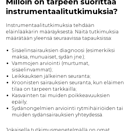
Milloin on tarpeen suorittaa
instrumentaalitutkimuksia?
Instrumentaalitutkimuksia tehdään
eläinlääkärin määräyksestä. Näitä tutkimuksia
määrätään yleensä seuraavissa tapauksissa:
Sisäelinsairauksien diagnoosi (esimerkiksi
maksa, munuaiset, sydän jne.);
Vammojen arviointi (murtumat,
sisäelinvammat);
Leikkauksen jälkeinen seuranta;
Kroonisten sairauksien seuranta, kun eläimen
tilaa on tarpeen tarkkailla;
Kasvainten tai muiden poikkeavuuksien
epäily;
Sydänongelmien arviointi rytmihäiriöiden tai
muiden sydänsairauksien yhteydessä.
Jokaisella tutkimusmenetelmällä on omat