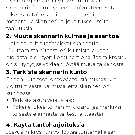
Usein ongelma ei liity itse siruun, vaan
skannerin ja sirun yhteensopivuuteen. Yritä
lukea siru toisella laitteella – mieluiten
modernilla skannerilla, joka tukee useita
taajuuksia.
2. Muuta skannerin kulmaa ja asentoa
Eläinlääkärit suosittelevat skannerin
liikuttamista hitaasti eri kulmista, alkaen
niskasta ja siirtyen kohti hartioita. Jos mikrosiru
on siirtynyt, se voidaan löytää muualta kehosta.
3. Tarkista skannerin kunto
Ennen kuin teet johtopäätöksiä mikrosirun
vioittumisesta, varmista, että skanneri on
kunnossa:
Tarkista akun varaustaso.
Kokeile lukea toinen mikrosiru (esimerkiksi
toisesta eläimestä tai testilaitteesta).
4. Käytä tuntoharjoituksia
Joskus mikrosirun voi löytää tuntemalla sen