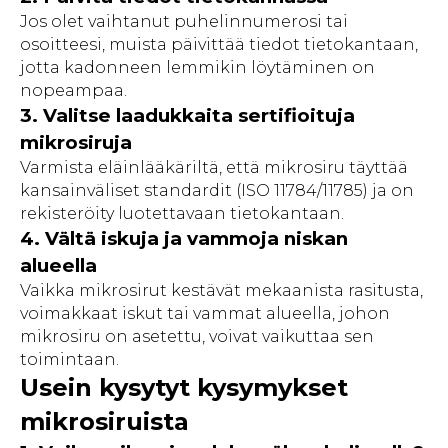
Jos olet vaihtanut puhelinnumerosi tai
osoitteesi, muista päivittää tiedot tietokantaan,
jotta kadonneen lemmikin löytäminen on
nopeampaa.
3. Valitse laadukkaita sertifioituja
mikrosiruja
Varmista eläinlääkäriltä, että mikrosiru täyttää
kansainväliset standardit (ISO 11784/11785) ja on
rekisteröity luotettavaan tietokantaan.
4. Vältä iskuja ja vammoja niskan
alueella
Vaikka mikrosirut kestävät mekaanista rasitusta,
voimakkaat iskut tai vammat alueella, johon
mikrosiru on asetettu, voivat vaikuttaa sen
toimintaan.
Usein kysytyt kysymykset
mikrosiruista