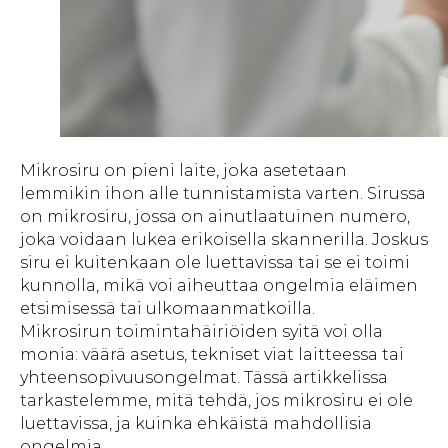
Mikrosiru on pieni laite, joka asetetaan
lemmikin ihon alle tunnistamista varten. Sirussa
on mikrosiru, jossa on ainutlaatuinen numero,
joka voidaan lukea erikoisella skannerilla. Joskus
siru ei kuitenkaan ole luettavissa tai se ei toimi
kunnolla, mikä voi aiheuttaa ongelmia eläimen
etsimisessä tai ulkomaanmatkoilla.
Mikrosirun toimintahäiriöiden syitä voi olla
monia: väärä asetus, tekniset viat laitteessa tai
yhteensopivuusongelmat. Tässä artikkelissa
tarkastelemme, mitä tehdä, jos mikrosiru ei ole
luettavissa, ja kuinka ehkäistä mahdollisia
ongelmia.