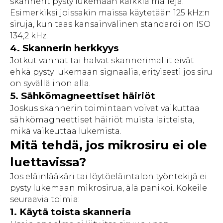
skannerit pysty lukemaan kaikkia malleja.
Esimerkiksi joissakin maissa käytetään 125 kHz:n
siruja, kun taas kansainvälinen standardi on ISO
134,2 kHz.
4. Skannerin herkkyys
Jotkut vanhat tai halvat skannerimallit eivät
ehkä pysty lukemaan signaalia, erityisesti jos siru
on syvällä ihon alla.
5. Sähkömagneettiset häiriöt
Joskus skannerin toimintaan voivat vaikuttaa
sähkömagneettiset häiriöt muista laitteista,
mikä vaikeuttaa lukemista.
Mitä tehdä, jos mikrosiru ei ole
luettavissa?
Jos eläinlääkäri tai löytöeläintalon työntekijä ei
pysty lukemaan mikrosirua, älä panikoi. Kokeile
seuraavia toimia:
1. Käytä toista skanneria