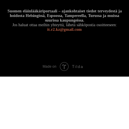
Suomen eläinlääkäriportaali – ajankohtaiset tiedot terveydestä ja
hoidosta Helsingissä, Espoossa, Tampereella, Turussa ja muissa
suurissa kaupungeissa.
Jos haluat ottaa meihin yhteyttä, lähetä sähköpostia osoitteeseen:
it.r2.kz@gmail.com
Tilda
Made on