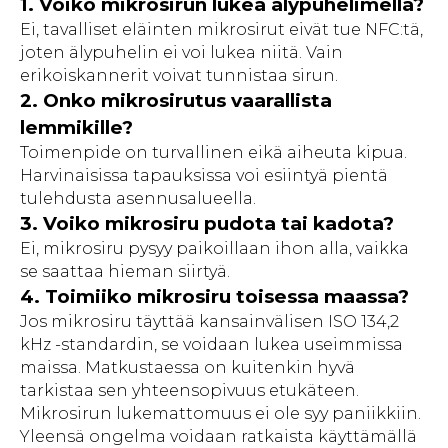
1. Voiko mikrosirun lukea älypuhelimella?
Ei, tavalliset eläinten mikrosirut eivät tue NFC:tä,
joten älypuhelin ei voi lukea niitä. Vain
erikoiskannerit voivat tunnistaa sirun.
2. Onko mikrosirutus vaarallista
lemmikille?
Toimenpide on turvallinen eikä aiheuta kipua.
Harvinaisissa tapauksissa voi esiintyä pientä
tulehdusta asennusalueella.
3. Voiko mikrosiru pudota tai kadota?
Ei, mikrosiru pysyy paikoillaan ihon alla, vaikka
se saattaa hieman siirtyä.
4. Toimiiko mikrosiru toisessa maassa?
Jos mikrosiru täyttää kansainvälisen ISO 134,2
kHz -standardin, se voidaan lukea useimmissa
maissa. Matkustaessa on kuitenkin hyvä
tarkistaa sen yhteensopivuus etukäteen.
Mikrosirun lukemattomuus ei ole syy paniikkiin.
Yleensä ongelma voidaan ratkaista käyttämällä