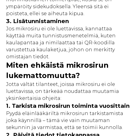
ympäröity sidekudoksella. Yleensä sitä ei
poisteta, ellei se aiheuta kipua.
3. Lisätunnistaminen
Jos mikrosiru ei ole luettavissa, kannattaa
käyttää muita tunnistusmenetelmiä, kuten
kaulapantaa ja nimilaattaa tai QR-koodilla
varustettua kaulaketjua, johon on merkitty
omistajan tiedot.
Miten ehkäistä mikrosirun
lukemattomuutta?
Jotta vältät tilanteet, joissa mikrosiru ei ole
luettavissa, on tärkeää noudattaa muutamia
yksinkertaisia ohjeita:
1. Tarkista mikrosirun toiminta vuosittain
Pyydä eläinlääkäriltä mikrosirun tarkistamista
joka käynnillä – tämä vie vain muutaman
sekunnin ja varmistaa, että se toimii kunnolla.
2. Päivitä tiedot tietokannassa