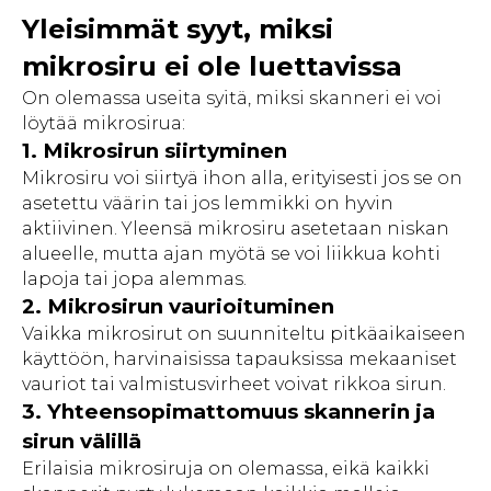
Yleisimmät syyt, miksi
mikrosiru ei ole luettavissa
On olemassa useita syitä, miksi skanneri ei voi
löytää mikrosirua:
1. Mikrosirun siirtyminen
Mikrosiru voi siirtyä ihon alla, erityisesti jos se on
asetettu väärin tai jos lemmikki on hyvin
aktiivinen. Yleensä mikrosiru asetetaan niskan
alueelle, mutta ajan myötä se voi liikkua kohti
lapoja tai jopa alemmas.
2. Mikrosirun vaurioituminen
Vaikka mikrosirut on suunniteltu pitkäaikaiseen
käyttöön, harvinaisissa tapauksissa mekaaniset
vauriot tai valmistusvirheet voivat rikkoa sirun.
3. Yhteensopimattomuus skannerin ja
sirun välillä
Erilaisia mikrosiruja on olemassa, eikä kaikki