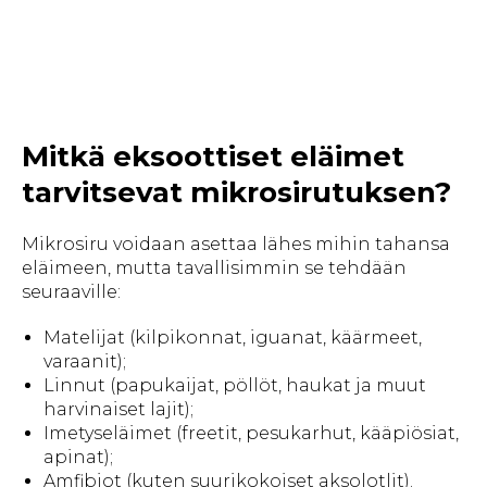
Mitkä eksoottiset eläimet
tarvitsevat mikrosirutuksen?
Mikrosiru voidaan asettaa lähes mihin tahansa
eläimeen, mutta tavallisimmin se tehdään
seuraaville:
Matelijat (kilpikonnat, iguanat, käärmeet,
varaanit);
Linnut (papukaijat, pöllöt, haukat ja muut
harvinaiset lajit);
Imetyseläimet (freetit, pesukarhut, kääpiösiat,
apinat);
Amfibiot (kuten suurikokoiset aksolotlit).