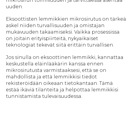
mikrosirun toimivuuden ja tarvittaessa asentaa
uuden.
Eksoottisten lemmikkien mikrosirutus on tärkeä
askel niiden turvallisuuden ja omistajan
mukavuuden takaamiseksi. Vaikka prosessissa
on joitain erityispiirteitä, nykyaikaiset
teknologiat tekevät siitä erittäin turvallisen.
Jos sinulla on eksoottinen lemmikki, kannattaa
keskustella eläinlääkärin kanssa ennen
mikrosirutusta varmistaaksesi, että se on
mahdollista ja että lemmikkisi tiedot
rekisteröidään oikeaan tietokantaan. Tämä
estää ikäviä tilanteita ja helpottaa lemmikkisi
tunnistamista tulevaisuudessa.