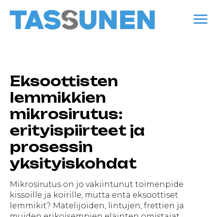
Eksoottisten
lemmikkien
mikrosirutus:
erityispiirteet ja
prosessin
yksityiskohdat
Mikrosirutus on jo vakiintunut toimenpide
kissoille ja koirille, mutta entä eksoottiset
lemmikit? Matelijoiden, lintujen, frettien ja
muiden erikoisempien eläinten omistajat