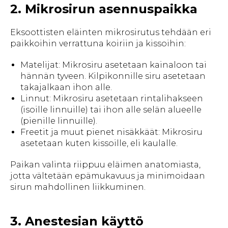
2. Mikrosirun asennuspaikka
Eksoottisten eläinten mikrosirutus tehdään eri
paikkoihin verrattuna koiriin ja kissoihin:
Matelijat: Mikrosiru asetetaan kainaloon tai
hännän tyveen. Kilpikonnille siru asetetaan
takajalkaan ihon alle.
Linnut: Mikrosiru asetetaan rintalihakseen
(isoille linnuille) tai ihon alle selän alueelle
(pienille linnuille).
Freetit ja muut pienet nisäkkäät: Mikrosiru
asetetaan kuten kissoille, eli kaulalle.
Paikan valinta riippuu eläimen anatomiasta,
jotta vältetään epämukavuus ja minimoidaan
sirun mahdollinen liikkuminen.
3. Anestesian käyttö