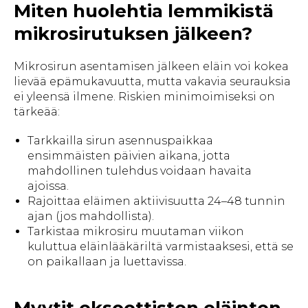
Miten huolehtia lemmikistä
mikrosirutuksen jälkeen?
Mikrosirun asentamisen jälkeen eläin voi kokea
lievää epämukavuutta, mutta vakavia seurauksia
ei yleensä ilmene. Riskien minimoimiseksi on
tärkeää:
Tarkkailla sirun asennuspaikkaa
ensimmäisten päivien aikana, jotta
mahdollinen tulehdus voidaan havaita
ajoissa.
Rajoittaa eläimen aktiivisuutta 24–48 tunnin
ajan (jos mahdollista).
Tarkistaa mikrosiru muutaman viikon
kuluttua eläinlääkäriltä varmistaaksesi, että se
on paikallaan ja luettavissa.
Myytit eksoottisten eläinten