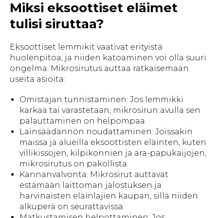
Miksi eksoottiset eläimet
tulisi siruttaa?
Eksoottiset lemmikit vaativat erityistä
huolenpitoa, ja niiden katoaminen voi olla suuri
ongelma. Mikrosirutus auttaa ratkaisemaan
useita asioita:
Omistajan tunnistaminen: Jos lemmikki
karkaa tai varastetaan, mikrosirun avulla sen
palauttaminen on helpompaa.
Lainsäädännön noudattaminen: Joissakin
maissa ja alueilla eksoottisten eläinten, kuten
villikissojen, kilpikonnien ja ara-papukaijojen,
mikrosirutus on pakollista.
Kannanvalvonta: Mikrosirut auttavat
estämään laittoman jalostuksen ja
harvinaisten eläinlajien kaupan, sillä niiden
alkuperä on seurattavissa.
Matkustamisen helpottaminen: Jos