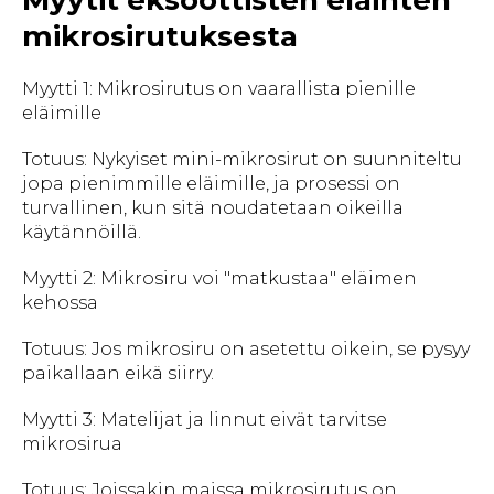
mikrosirutuksesta
Myytti 1: Mikrosirutus on vaarallista pienille
eläimille
Totuus: Nykyiset mini-mikrosirut on suunniteltu
jopa pienimmille eläimille, ja prosessi on
turvallinen, kun sitä noudatetaan oikeilla
käytännöillä.
Myytti 2: Mikrosiru voi "matkustaa" eläimen
kehossa
Totuus: Jos mikrosiru on asetettu oikein, se pysyy
paikallaan eikä siirry.
Myytti 3: Matelijat ja linnut eivät tarvitse
mikrosirua
Totuus: Joissakin maissa mikrosirutus on