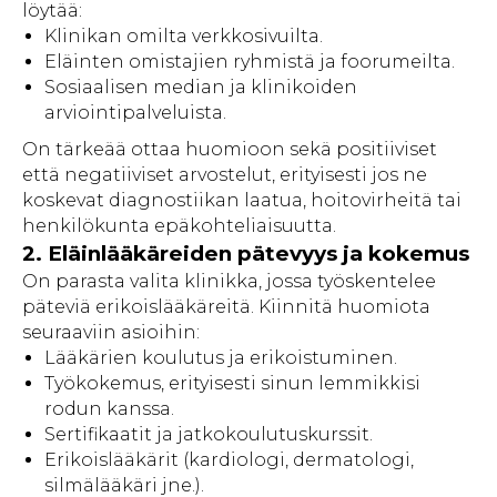
löytää:
Klinikan omilta verkkosivuilta.
Eläinten omistajien ryhmistä ja foorumeilta.
Sosiaalisen median ja klinikoiden
arviointipalveluista.
On tärkeää ottaa huomioon sekä positiiviset
että negatiiviset arvostelut, erityisesti jos ne
koskevat diagnostiikan laatua, hoitovirheitä tai
henkilökunta epäkohteliaisuutta.
2. Eläinlääkäreiden pätevyys ja kokemus
On parasta valita klinikka, jossa työskentelee
päteviä erikoislääkäreitä. Kiinnitä huomiota
seuraaviin asioihin:
Lääkärien koulutus ja erikoistuminen.
Työkokemus, erityisesti sinun lemmikkisi
rodun kanssa.
Sertifikaatit ja jatkokoulutuskurssit.
Erikoislääkärit (kardiologi, dermatologi,
silmälääkäri jne.).