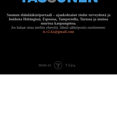
Suomen eläinlääkäriportaali – ajankohtaiset tiedot terveydestä ja
hoidosta Helsingissä, Espoossa, Tampereella, Turussa ja muissa
suurissa kaupungeissa.
Jos haluat ottaa meihin yhteyttä, lähetä sähköpostia osoitteeseen:
it.r2.kz@gmail.com
Tilda
Made on