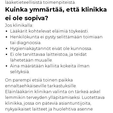
lääketieteellisistä toimenpiteistä.
Kuinka ymmärtää, että klinikka
ei ole sopiva?
Jos klinikalla:
Lääkärit kohtelevat eläimiä töykeästi.
Henkilökunta ei pysty selittämään toimiaan
tai diagnoosia.
Hygieniakäytännöt eivät ole kunnossa.
Ei ole tarvittavaa laitteistoa, ja teidät
lähetetään muualle.
Aina määrätään kalliita kokeita ilman
selityksiä.
On parempi etsiä toinen paikka
ennaltaehkäiseville tarkastuksille.
Eläinlääkärin klinikan valinta on tärkeä askel
lemmikin terveyden ylläpitämiseksi. Luotettava
klinikka, jossa on päteviä asiantuntijoita,
nykyaikaiset laitteet ja huolehtiva asenne