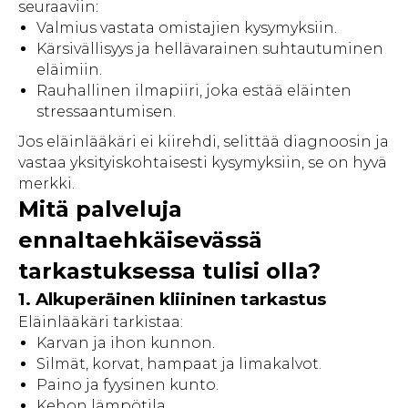
seuraaviin:
Valmius vastata omistajien kysymyksiin.
Kärsivällisyys ja hellävarainen suhtautuminen
eläimiin.
Rauhallinen ilmapiiri, joka estää eläinten
stressaantumisen.
Jos eläinlääkäri ei kiirehdi, selittää diagnoosin ja
vastaa yksityiskohtaisesti kysymyksiin, se on hyvä
merkki.
Mitä palveluja
ennaltaehkäisevässä
tarkastuksessa tulisi olla?
1. Alkuperäinen kliininen tarkastus
Eläinlääkäri tarkistaa:
Karvan ja ihon kunnon.
Silmät, korvat, hampaat ja limakalvot.
Paino ja fyysinen kunto.
Kehon lämpötila.