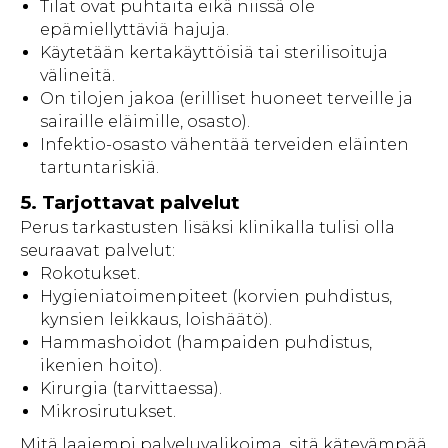
Tilat ovat puhtaita eikä niissä ole
epämiellyttäviä hajuja.
Käytetään kertakäyttöisiä tai sterilisoituja
välineitä.
On tilojen jakoa (erilliset huoneet terveille ja
sairaille eläimille, osasto).
Infektio-osasto vähentää terveiden eläinten
tartuntariskiä.
5. Tarjottavat palvelut
Perus tarkastusten lisäksi klinikalla tulisi olla
seuraavat palvelut:
Rokotukset.
Hygieniatoimenpiteet (korvien puhdistus,
kynsien leikkaus, loishäätö).
Hammashoidot (hampaiden puhdistus,
ikenien hoito).
Kirurgia (tarvittaessa).
Mikrosirutukset.
Mitä laajempi palveluvalikoima, sitä kätevämpää