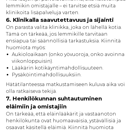
lemmikin omistajalle – ei tarvitse etsiä muita
klinikoita lisäpalveluja varten.
6. Klinikalla saavutettavuus ja sijainti
On parasta valita klinikka, joka on lähellä kotia.
Tämä on tärkeää, jos lemmikille tarvitaan
ensiapua tai säännöllisiä tarkastuksia. Kiinnitä
huomiota myös:
Aukioloaikaan (onko yövuoroja, onko avoinna
viikonloppuisin).
Lääkärin kotikäyntimahdollisuuteen.
Pysäköintimahdollisuuksiin.
Hätätilanteessa matkustamiseen kuluva aika voi
olla ratkaiseva tekijä.
7. Henkilökunnan suhtautuminen
eläimiin ja omistajiin
On tärkeää, että eläinlääkärit ja vastaanoton
henkilökunta ovat huomaavaisia, ystävällisiä ja
osaavat käsitellä eläimiä. Kiinnitä huomiota