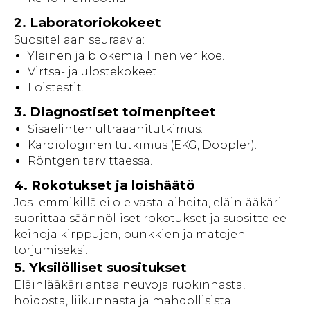
2. Laboratoriokokeet
Suositellaan seuraavia:
Yleinen ja biokemiallinen verikoe.
Virtsa- ja ulostekokeet.
Loistestit.
3. Diagnostiset toimenpiteet
Sisäelinten ultraäänitutkimus.
Kardiologinen tutkimus (EKG, Doppler).
Röntgen tarvittaessa.
4. Rokotukset ja loishäätö
Jos lemmikillä ei ole vasta-aiheita, eläinlääkäri
suorittaa säännölliset rokotukset ja suosittelee
keinoja kirppujen, punkkien ja matojen
torjumiseksi.
5. Yksilölliset suositukset
Eläinlääkäri antaa neuvoja ruokinnasta,
hoidosta, liikunnasta ja mahdollisista