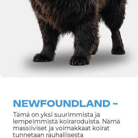
NEWFOUNDLAND –
Tämä on yksi suurimmista ja
lempeimmistä koiraroduista. Nämä
massiiviset ja voimakkaat koirat
tunnetaan rauhallisesta
luonteestaan, kiintymyksestään
perheeseen ja vaikuttavista
pelastusvaistoistaan.
Newfoundlandinkoiria kutsutaan
usein "kelluviksi karhuiksi" niiden
valtavan voiman ja kyvyn ansiosta
työskennellä vedessä. Ne sopivat
erinomaisesti lapsiperheille ja
ihmisille, jotka voivat tarjota niille
riittävästi liikuntaa ja huomiota.
Vaikuttavasta ulkonäöstään
huolimatta nämä koirat ovat todella
lempeitä ja huolehtivia
kumppaneita.