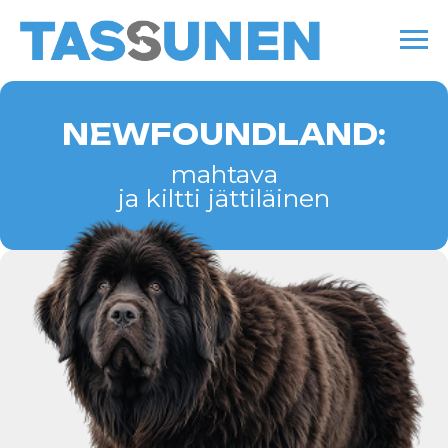
NEWFOUNDLAND:
mahtava
ja kiltti jättiläinen