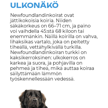
hyvin toimeen muiden eläinten
kanssa, mikä tekee niistä
ihanteellisia perhekoiria.
Kokoonsa nähden
newfoundlandinkoirat ovat yleensä
rauhanomaisia ja kärsivällisiä, mikä
tekee niistä erinomaisia
"lastenhoitajia". Kuten kaikki suuret
rodut, ne kuitenkin vaativat
oikeanlaista kasvatusta, jotta niiden