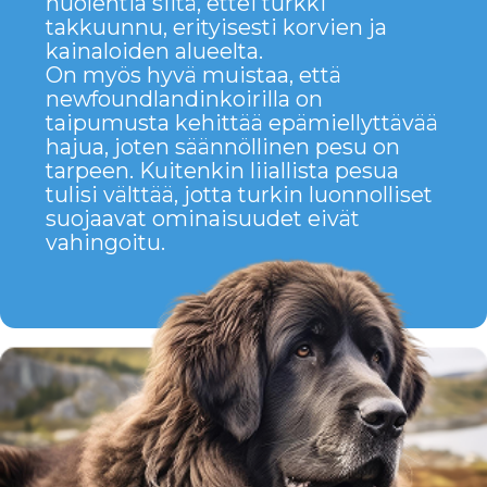
NEWFOUNDLAND —
Tämä on koira, joka, huolimatta
vaikuttavasta koosta, omaa
rauhallisen ja tasapainoisen
luonteen ja on erinomainen
ystävä koko perheelle. Ne
sopivat täydellisesti niille, jotka
etsivät uskollista, luotettavaa ja
huolehtivaa lemmikkiä.
Kuitenkin, jotta