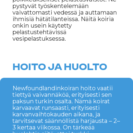
MIINUS
Ne vaativat siistimistä.
Niiden paksu ja pitkä turkki vaatii
säännöllistä hoitoa, harjausta ja
puhtaanapitoa, jotta takkuja ei
muodostu ja iho pysyy terveenä.