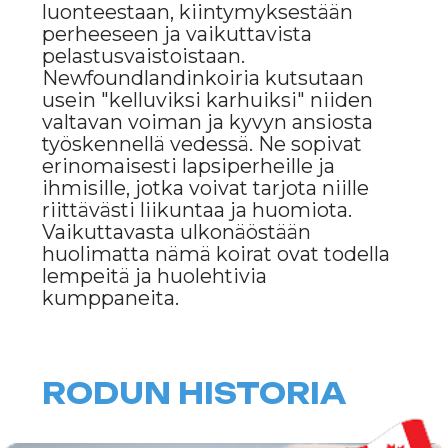
RODUN HISTORIA
Newfoundlandinkoira on peräisin
samannimiseltä Kanadan
Newfoundlandin saarelta. Näitä
koiria käyttivät paikalliset kalastajat
ja merimiehet työkoirina – ne
pystyivät pelastamaan ihmisiä
vedestä, vetämään verkkoja ja