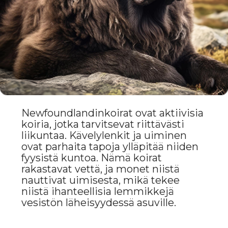
newfoundlandinkoirasta tulisi
onnellinen ja terve, on tärkeää
huolehtia sen asianmukaisesta
hoidosta, liikunnasta ja
terveydestä.