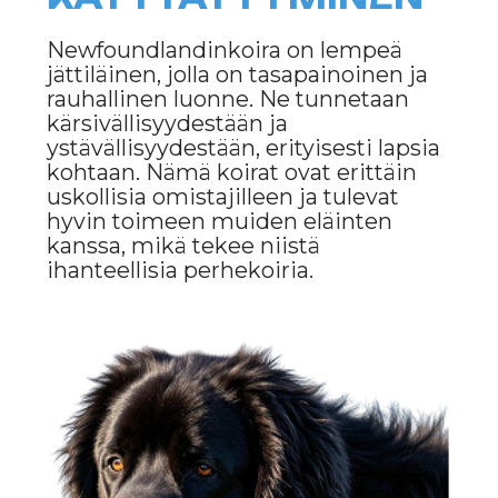
newfoundlandinkoirilla on
taipumusta kehittää epämiellyttävää
hajua, joten säännöllinen pesu on
tarpeen. Kuitenkin liiallista pesua
tulisi välttää, jotta turkin luonnolliset
suojaavat ominaisuudet eivät
vahingoitu.
Newfoundlandinkoirat ovat aktiivisia
koiria, jotka tarvitsevat riittävästi
liikuntaa. Kävelylenkit ja uiminen