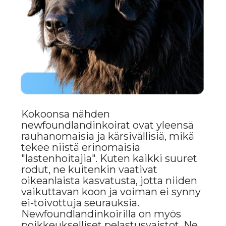
ovat parhaita tapoja ylläpitää niiden
fyysistä kuntoa. Nämä koirat
rakastavat vettä, ja monet niistä
nauttivat uimisesta, mikä tekee
niistä ihanteellisia lemmikkejä
vesistön läheisyydessä asuville.
RODUN HYVÄT JA
HUONOT PUOLET
PLUS
Ne ovat ystävällisiä, sopivat
lapsiperheille.
Nämä koirat tunnetaan
ystävällisyydestään ja
kärsivällisyydestään. Ne ovat
rauhallisia ja varovaisia lasten kanssa,
mikä tekee niistä erinomaisia
perhekoiria ja kumppaneita.