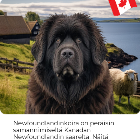
kuljettamaan kuormia. Fyysisten
ominaisuuksiensa ja erinomaisen
uimataitonsa ansiosta niistä tuli
korvaamattomia apulaisia.
Vuosisatojen ajan
newfoundlandinkoirat ovat
pelastaneet ihmisiä, ja niitä on
käytetty vesipelastuskoirina.
Rotu tunnustettiin virallisesti 1800-
luvulla, ja pian
newfoundlandinkoirista tuli
suosittuja paitsi työkoirina, myös
perheenlemmikkeinä.