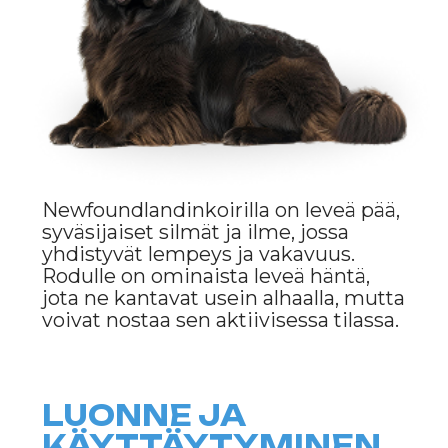
vaikuttavan koon ja voiman ei synny
ei-toivottuja seurauksia.
Newfoundlandinkoirilla on myös
poikkeukselliset pelastusvaistot. Ne
pystyvät työskentelemään
vaivattomasti vedessä ja auttamaan
ihmisiä hätätilanteissa. Näitä koiria
onkin usein käytetty
pelastustehtävissä
vesipelastuksessa.
HOITO JA HUOLTO
Newfoundlandinkoiran hoito vaatii
tiettyä vaivannäköä, erityisesti sen
paksun turkin osalta. Nämä koirat
karvaavat runsaasti, erityisesti
karvanvaihtokauden aikana, ja
tarvitsevat säännöllistä harjausta – 2–
3 kertaa viikossa. On tärkeää
huolehtia siitä, ettei turkki
takkuunnu, erityisesti korvien ja
kainaloiden alueelta.
On myös hyvä muistaa, että