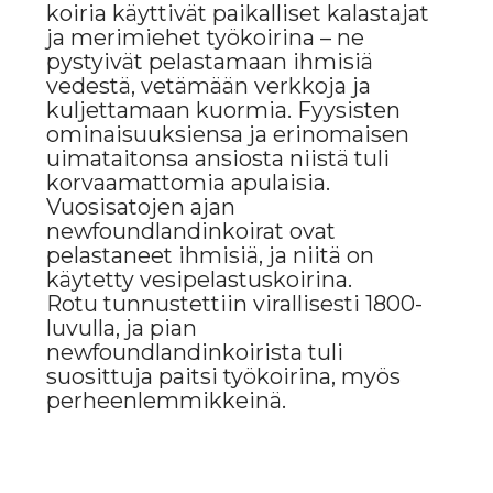
ULKONÄKÖ
Newfoundlandinkoirat ovat
jättikokoisia koiria. Niiden
säkäkorkeus on 66–71 cm, ja paino
voi vaihdella 45:stä 68 kiloon tai
enemmänkin. Näillä koirilla on vahva,
lihaksikas vartalo, joka on peitetty
tiheällä, vettähylkivällä turkilla.
Newfoundlandinkoiran turkki on
kaksikerroksinen: ulkokerros on
karkea ja suora, ja pohjavilla on
pehmeä ja tiheä, mikä auttaa koiraa
säilyttämään lämmön
työskennellessään vedessä.