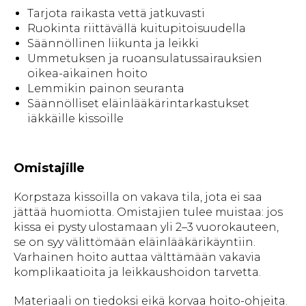
Tarjota raikasta vettä jatkuvasti
Ruokinta riittävällä kuitupitoisuudella
Säännöllinen liikunta ja leikki
Ummetuksen ja ruoansulatussairauksien
oikea-aikainen hoito
Lemmikin painon seuranta
Säännölliset eläinlääkärintarkastukset
iäkkäille kissoille
Omistajille
Korpstaza kissoilla on vakava tila, jota ei saa
jättää huomiotta. Omistajien tulee muistaa: jos
kissa ei pysty ulostamaan yli 2–3 vuorokauteen,
se on syy välittömään eläinlääkärikäyntiin.
Varhainen hoito auttaa välttämään vakavia
komplikaatioita ja leikkaushoidon tarvetta.
Materiaali on tiedoksi eikä korvaa hoito-ohjeita.