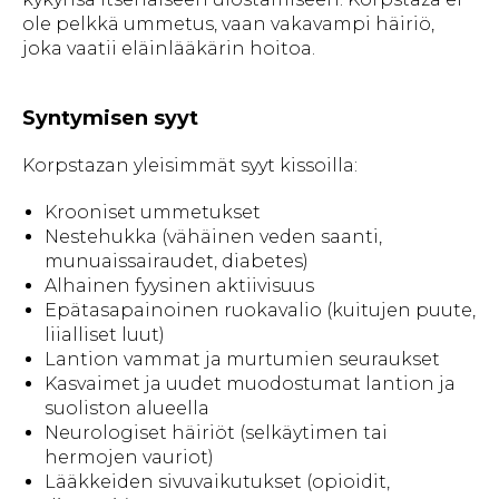
ole pelkkä ummetus, vaan vakavampi häiriö,
joka vaatii eläinlääkärin hoitoa.
Syntymisen syyt
Korpstazan yleisimmät syyt kissoilla:
Krooniset ummetukset
Nestehukka (vähäinen veden saanti,
munuaissairaudet, diabetes)
Alhainen fyysinen aktiivisuus
Epätasapainoinen ruokavalio (kuitujen puute,
liialliset luut)
Lantion vammat ja murtumien seuraukset
Kasvaimet ja uudet muodostumat lantion ja
suoliston alueella
Neurologiset häiriöt (selkäytimen tai
hermojen vauriot)
Lääkkeiden sivuvaikutukset (opioidit,