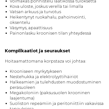
Voimakas ponnistelu laatikossa tuloksetta
Kova uloste, joskus verellä tai limalla
Vatsan arkuus ja turvotus
Heikentynyt ruokahalu, pahoinvointi,
oksentelu
Väsymys, apaattisuus
Painonlasku kroonisen tilan yhteydessä
Komplikaatiot ja seuraukset
Hoitaamattomana korpstaza voi johtaa:
Krooniseen myrkytykseen
Nestehukka ja elektrolyyttihäiriöt
Halkeamien ja tulehdusten muodostuminen
peräsuoleen
Megakoloniin (paksusuolen krooninen
laajentuma)
Suoliston repeämiin ja peritoniittiin vakavissa
tapauksissa