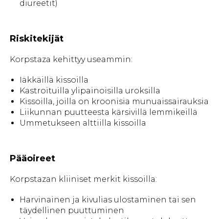
diureetit)
Riskitekijät
Korpstaza kehittyy useammin:
Iäkkäillä kissoilla
Kastroituilla ylipainoisilla uroksilla
Kissoilla, joilla on kroonisia munuaissairauksia
Liikunnan puutteesta kärsivillä lemmikeillä
Ummetukseen alttiilla kissoilla
Pääoireet
Korpstazan kliiniset merkit kissoilla:
Harvinainen ja kivulias ulostaminen tai sen
täydellinen puuttuminen