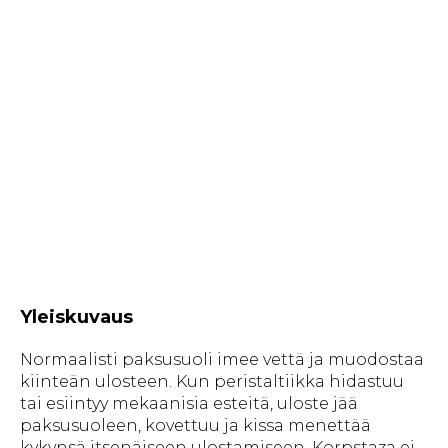
Yleiskuvaus
Normaalisti paksusuoli imee vettä ja muodostaa
kiinteän ulosteen. Kun peristaltiikka hidastuu
tai esiintyy mekaanisia esteitä, uloste jää
paksusuoleen, kovettuu ja kissa menettää
kykynsä itsenäiseen ulostamiseen. Korpstaza ei