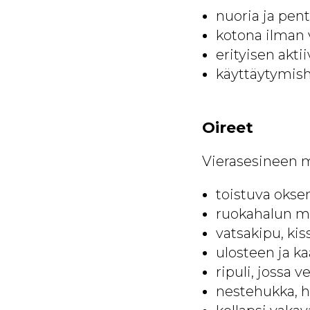
nuoria ja pen
kotona ilman 
erityisen aktii
käyttäytymish
Oireet
Vierasesineen me
toistuva okse
ruokahalun m
vatsakipu, ki
ulosteen ja ka
ripuli, jossa v
nestehukka, 