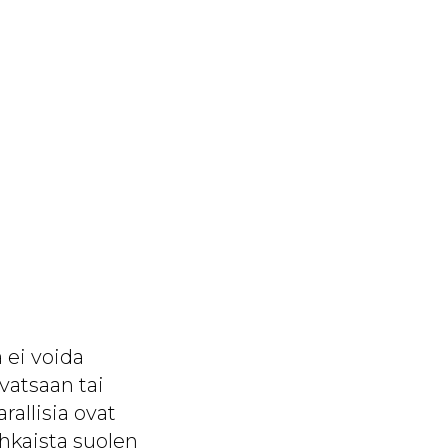
a ei voida
vatsaan tai
rallisia ovat
uhkaista suolen