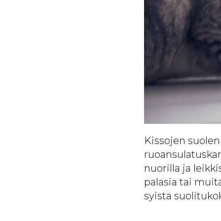
Kissojen suolen 
ruoansulatuskan
nuorilla ja leikki
palasia tai mui
syistä suolituko