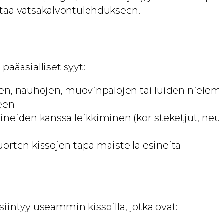
taa vatsakalvontulehdukseen.
pääasialliset syyt:
ojen, nauhojen, muovinpalojen tai luiden niele
een
sineiden kanssa leikkiminen (koristeketjut, neu
uorten kissojen tapa maistella esineitä
siintyy useammin kissoilla, jotka ovat: