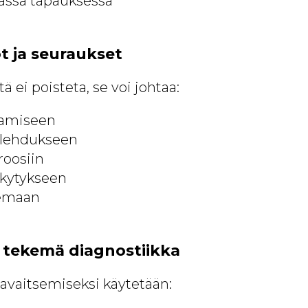
vassa tapauksessa
t ja seuraukset
ä ei poisteta, se voi johtaa:
eamiseen
ulehdukseen
roosiin
kytykseen
lemaan
n tekemä diagnostiikka
avaitsemiseksi käytetään: