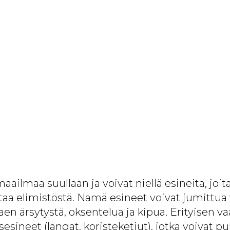
aailmaa suullaan ja voivat niellä esineitä, joit
staa elimistöstä. Nämä esineet voivat jumittua 
en ärsytystä, oksentelua ja kipua. Erityisen vaa
asesineet (langat, koristeketjut), jotka voivat p