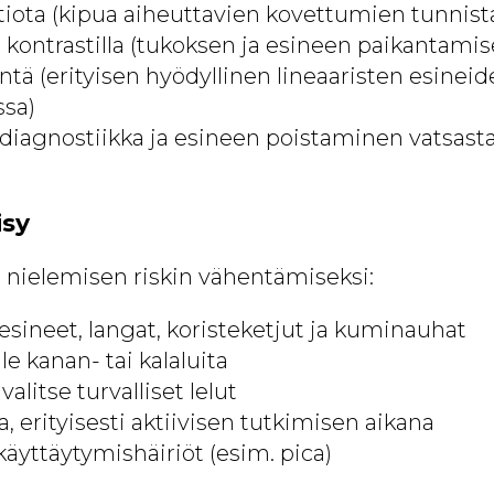
tiota (kipua aiheuttavien kovettumien tunnis
kontrastilla (tukoksen ja esineen paikantamis
ntä (erityisen hyödyllinen lineaaristen esinei
ssa)
diagnostiikka ja esineen poistaminen vatsasta
isy
 nielemisen riskin vähentämiseksi:
esineet, langat, koristeketjut ja kuminauhat
le kanan- tai kalaluita
 valitse turvalliset lelut
, erityisesti aktiivisen tutkimisen aikana
käyttäytymishäiriöt (esim. pica)