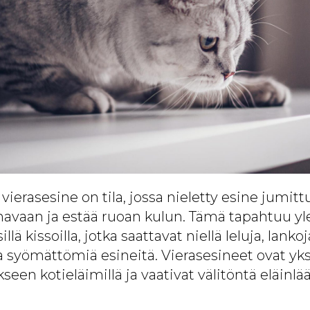
vierasesine on tila, jossa nieletty esine jumitt
avaan ja estää ruoan kulun. Tämä tapahtuu y
sillä kissoilla, jotka saattavat niellä leluja, lank
ta syömättömiä esineitä. Vierasesineet ovat yk
kseen kotieläimillä ja vaativat välitöntä eläinlä