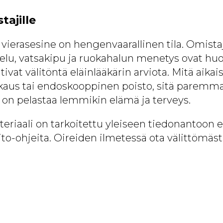
tajille
 vierasesine on hengenvaarallinen tila. Omista
elu, vatsakipu ja ruokahalun menetys ovat huo
aativat välitöntä eläinlääkärin arviota. Mitä aik
kkaus tai endoskooppinen poisto, sitä paremm
on pelastaa lemmikin elämä ja terveys.
riaali on tarkoitettu yleiseen tiedonantoon e
ito-ohjeita. Oireiden ilmetessä ota välittömäst