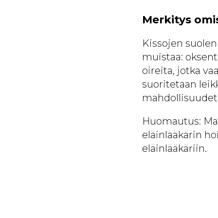
Merkitys omis
Kissojen suolen
muistaa: oksent
oireita, jotka v
suoritetaan lei
mahdollisuudet 
Huomautus: Mate
eläinlääkärin ho
eläinlääkäriin.