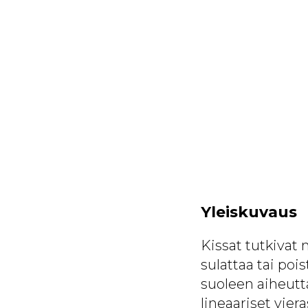
Yleiskuvaus
Kissat tutkivat m
sulattaa tai poi
suoleen aiheutta
lineaariset vier