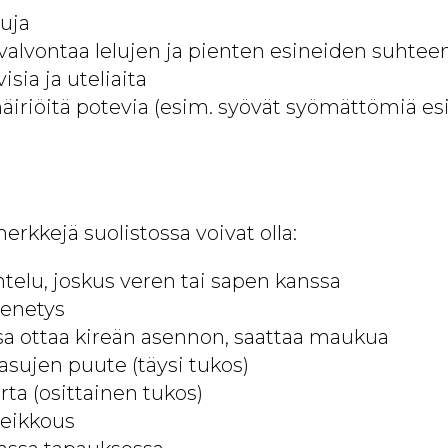
tuja
valvontaa lelujen ja pienten esineiden suhtee
visia ja uteliaita
äiriöitä potevia (esim. syövät syömättömiä esi
rkkejä suolistossa voivat olla:
ntelu, joskus veren tai sapen kanssa
enetys
ssa ottaa kireän asennon, saattaa maukua
asujen puute (täysi tukos)
erta (osittainen tukos)
heikkous