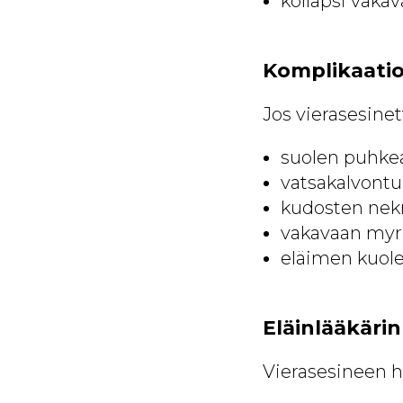
kollapsi vaka
Komplikaatio
Jos vierasesinett
suolen puhk
vatsakalvont
kudosten nek
vakavaan myr
eläimen kuo
Eläinlääkäri
Vierasesineen h