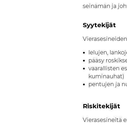
seinämän ja joh
Syytekijät
Vierasesineiden 
lelujen, lank
pääsy roskiks
vaarallisten e
kuminauhat)
pentujen ja n
Riskitekijät
Vierasesineitä e