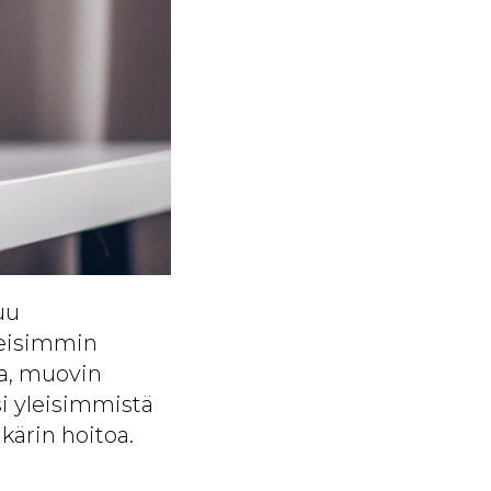
uu
leisimmin
oja, muovin
si yleisimmistä
äkärin hoitoa.