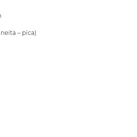
n
neitä – pica)