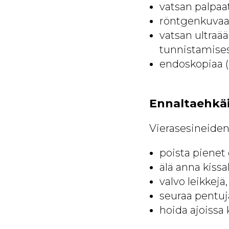
vatsan palpaa
röntgenkuvaa 
vatsan ultraää
tunnistamise
endoskopiaa (
Ennaltaehkä
Vierasesineiden
poista pienet 
älä anna kissal
valvo leikkejä,
seuraa pentuja
hoida ajoissa 