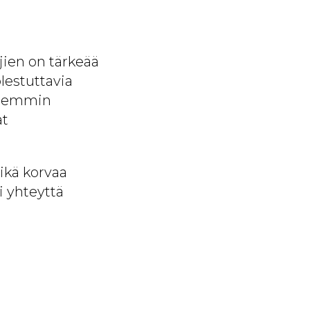
jien on tärkeää
lestuttavia
aisemmin
at
ikä korvaa
i yhteyttä