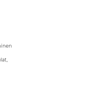
minen
lat,