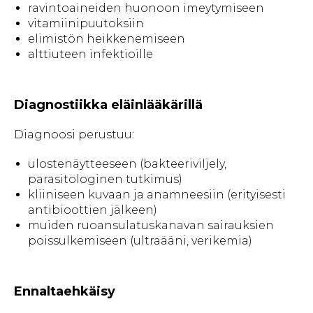
ravintoaineiden huonoon imeytymiseen
vitamiinipuutoksiin
elimistön heikkenemiseen
alttiuteen infektioille
Diagnostiikka eläinlääkärillä
Diagnoosi perustuu:
ulostenäytteeseen (bakteeriviljely,
parasitologinen tutkimus)
kliiniseen kuvaan ja anamneesiin (erityisesti
antibioottien jälkeen)
muiden ruoansulatuskanavan sairauksien
poissulkemiseen (ultraääni, verikemia)
Ennaltaehkäisy