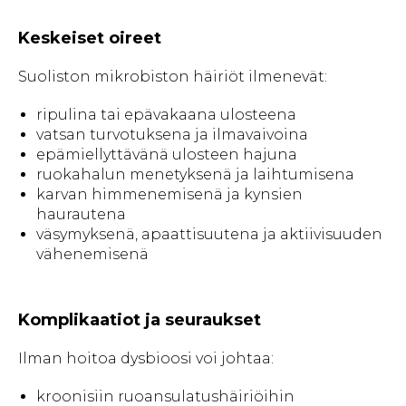
Keskeiset oireet
Suoliston mikrobiston häiriöt ilmenevät:
ripulina tai epävakaana ulosteena
vatsan turvotuksena ja ilmavaivoina
epämiellyttävänä ulosteen hajuna
ruokahalun menetyksenä ja laihtumisena
karvan himmenemisenä ja kynsien
haurautena
väsymyksenä, apaattisuutena ja aktiivisuuden
vähenemisenä
Komplikaatiot ja seuraukset
Ilman hoitoa dysbioosi voi johtaa:
kroonisiin ruoansulatushäiriöihin