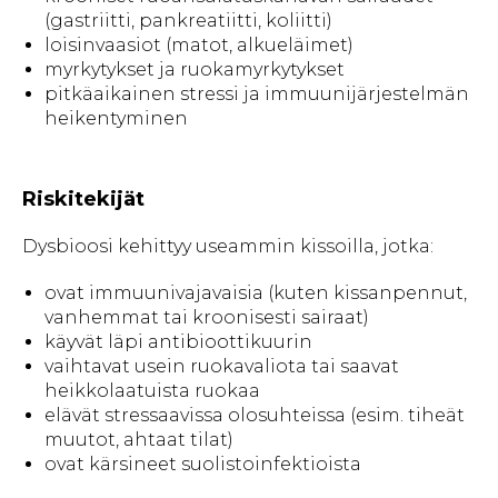
(gastriitti, pankreatiitti, koliitti)
loisinvaasiot (matot, alkueläimet)
myrkytykset ja ruokamyrkytykset
pitkäaikainen stressi ja immuunijärjestelmän
heikentyminen
Riskitekijät
Dysbioosi kehittyy useammin kissoilla, jotka:
ovat immuunivajavaisia (kuten kissanpennut,
vanhemmat tai kroonisesti sairaat)
käyvät läpi antibioottikuurin
vaihtavat usein ruokavaliota tai saavat
heikkolaatuista ruokaa
elävät stressaavissa olosuhteissa (esim. tiheät
muutot, ahtaat tilat)
ovat kärsineet suolistoinfektioista