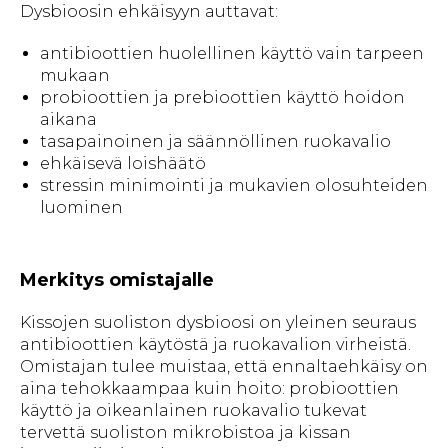
Dysbioosin ehkäisyyn auttavat:
antibioottien huolellinen käyttö vain tarpeen
mukaan
probioottien ja prebioottien käyttö hoidon
aikana
tasapainoinen ja säännöllinen ruokavalio
ehkäisevä loishäätö
stressin minimointi ja mukavien olosuhteiden
luominen
Merkitys omistajalle
Kissojen suoliston dysbioosi on yleinen seuraus
antibioottien käytöstä ja ruokavalion virheistä.
Omistajan tulee muistaa, että ennaltaehkäisy on
aina tehokkaampaa kuin hoito: probioottien
käyttö ja oikeanlainen ruokavalio tukevat
tervettä suoliston mikrobistoa ja kissan