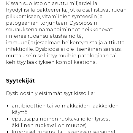
Kissan suolisto on asuttu miljardeilla
hyödyllisillä bakteereilla, jotka osallistuvat ruoan
pilkkomiseen, vitamiinien synteesiin ja
patogeenien torjuntaan. Dysbioosin
seurauksena nämä toiminnot heikkenevät:
ilmenee ruoansulatushäiriöitä,
immuunijärjestelmän heikentymistä ja alttiutta
infektioille. Dysbioosi ei ole itsenäinen sairaus,
mutta usein se liittyy muihin patologiaan tai
kehittyy lääkityksen komplikaationa.
Syytekijät
Dysbioosin yleisimmät syyt kissoilla:
antibioottien tai voimakkaiden lääkkeiden
käyttö
epätasapainoinen ruokavalio (erityisesti
äkillinen ruokavalion muutos)
krooniset ruoansulatuskanavan sairaudet