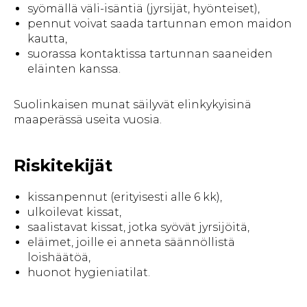
syömällä väli-isäntiä (jyrsijät, hyönteiset),
pennut voivat saada tartunnan emon maidon
kautta,
suorassa kontaktissa tartunnan saaneiden
eläinten kanssa.
Suolinkaisen munat säilyvät elinkykyisinä
maaperässä useita vuosia.
Riskitekijät
kissanpennut (erityisesti alle 6 kk),
ulkoilevat kissat,
saalistavat kissat, jotka syövät jyrsijöitä,
eläimet, joille ei anneta säännöllistä
loishäätöä,
huonot hygieniatilat.