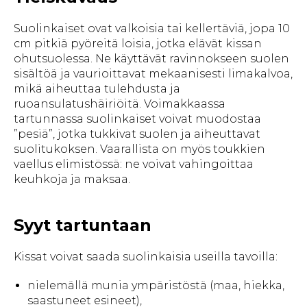
Suolinkaiset ovat valkoisia tai kellertäviä, jopa 10
cm pitkiä pyöreitä loisia, jotka elävät kissan
ohutsuolessa. Ne käyttävät ravinnokseen suolen
sisältöä ja vaurioittavat mekaanisesti limakalvoa,
mikä aiheuttaa tulehdusta ja
ruoansulatushäiriöitä. Voimakkaassa
tartunnassa suolinkaiset voivat muodostaa
”pesiä”, jotka tukkivat suolen ja aiheuttavat
suolitukoksen. Vaarallista on myös toukkien
vaellus elimistössä: ne voivat vahingoittaa
keuhkoja ja maksaa.
Syyt tartuntaan
Kissat voivat saada suolinkaisia useilla tavoilla:
nielemällä munia ympäristöstä (maa, hiekka,
saastuneet esineet),