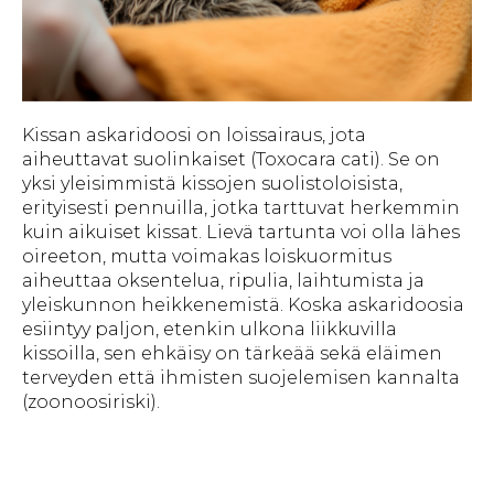
Kissan askaridoosi on loissairaus, jota
aiheuttavat suolinkaiset (Toxocara cati). Se on
yksi yleisimmistä kissojen suolistoloisista,
erityisesti pennuilla, jotka tarttuvat herkemmin
kuin aikuiset kissat. Lievä tartunta voi olla lähes
oireeton, mutta voimakas loiskuormitus
aiheuttaa oksentelua, ripulia, laihtumista ja
yleiskunnon heikkenemistä. Koska askaridoosia
esiintyy paljon, etenkin ulkona liikkuvilla
kissoilla, sen ehkäisy on tärkeää sekä eläimen
terveyden että ihmisten suojelemisen kannalta
(zoonoosiriski).