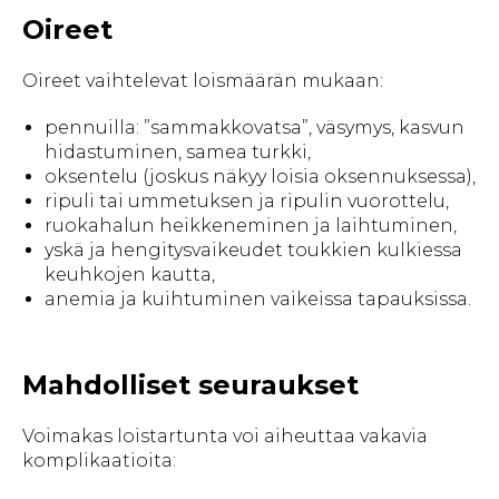
Oireet
Oireet vaihtelevat loismäärän mukaan:
pennuilla: ”sammakkovatsa”, väsymys, kasvun
hidastuminen, samea turkki,
oksentelu (joskus näkyy loisia oksennuksessa),
ripuli tai ummetuksen ja ripulin vuorottelu,
ruokahalun heikkeneminen ja laihtuminen,
yskä ja hengitysvaikeudet toukkien kulkiessa
keuhkojen kautta,
anemia ja kuihtuminen vaikeissa tapauksissa.
Mahdolliset seuraukset
Voimakas loistartunta voi aiheuttaa vakavia
komplikaatioita: