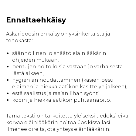
Ennaltaehkäisy
Askaridoosin ehkäisy on yksinkertaista ja
tehokasta:
säännöllinen loishäätö eläinlääkärin
ohjeiden mukaan,
pentujen hoito loisia vastaan jo varhaisesta
iästä alkaen,
hygienian noudattaminen (käsien pesu
eläimen ja hiekkalaatikon käsittelyn jälkeen),
estä saalistus ja raa’an lihan syönti,
kodin ja hiekkalaatikon puhtaanapito.
Tämä teksti on tarkoitettu yleiseksi tiedoksi eikä
korvaa eläinlääkärin hoitoa. Jos kissallasi
ilmenee oireita, ota yhteys eläinlääkäriin.