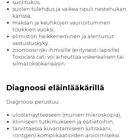
suolitukos,
suolen tulehdus ja vaikea ripuli nestehukan
kanssa,
maksan ja keuhkojen vaurioituminen
toukkien vuoksi,
elimistön heikkeneminen ja alentunut
vastustuskyky,
zoonoosiriski ihmisille (erityisesti lapsille):
Toxocara cati voi aiheuttaa viskeraalisen tai
silmätoksokariaasin.
Diagnoosi eläinlääkärillä
Diagnoosi perustuu:
ulostenäytteeseen (munien mikroskopia),
kliiniseen tutkimukseen ja esitietoihin,
tarvittaessa kuvantamiseen (ultraääni,
röntgen) komplikaatioiden arvioimiseksi.