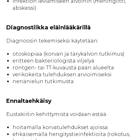
infektion leviämiseen aivoihin (meningiitti,
abskessi)
Diagnostiikka eläinlääkärillä
Diagnoosin tekemiseksi käytetään:
otoskopiaa (korvan ja tärykalvon tutkimus)
eritteen bakteriologista viljelyä
röntgen- tai TT-kuvausta pään alueelta
verikokeita tulehduksen arvioimiseksi
nenänielun tutkimusta
Ennaltaehkäisy
Eustakiitin kehittymistä voidaan estää:
hoitamalla korvatulehdukset ajoissa
ehkäisemällä hengitystieinfektioita (rokotus,