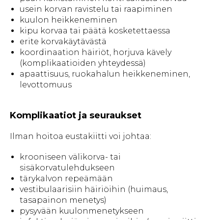
usein korvan ravistelu tai raapiminen
kuulon heikkeneminen
kipu korvaa tai päätä kosketettaessa
erite korvakäytävästä
koordinaation häiriöt, horjuva kävely
(komplikaatioiden yhteydessä)
apaattisuus, ruokahalun heikkeneminen,
levottomuus
Komplikaatiot ja seuraukset
Ilman hoitoa eustakiitti voi johtaa:
krooniseen välikorva- tai
sisäkorvatulehdukseen
tärykalvon repeämään
vestibulaarisiin häiriöihin (huimaus,
tasapainon menetys)
pysyvään kuulonmenetykseen