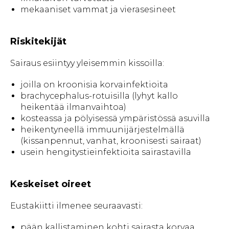
mekaaniset vammat ja vierasesineet
Riskitekijät
Sairaus esiintyy yleisemmin kissoilla:
joilla on kroonisia korvainfektioita
brachycephalus-rotuisilla (lyhyt kallo
heikentää ilmanvaihtoa)
kosteassa ja pölyisessä ympäristössä asuvilla
heikentyneellä immuunijärjestelmällä
(kissanpennut, vanhat, kroonisesti sairaat)
usein hengitystieinfektioita sairastavilla
Keskeiset oireet
Eustakiitti ilmenee seuraavasti:
pään kallistaminen kohti sairasta korvaa