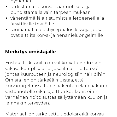
hygienia)
tarkistamalla korvat säännöllisesti ja
puhdistamalla vain tarpeen mukaan
vähentämällä altistumista allergeeneille ja
ärsyttäville tekijöille
seuraamalla brachycephalus-kissoja, jotka
ovat alttiita korva- ja nenänieluongelmille
Merkitys omistajalle
Eustakiitti kissoilla on välikorvatulehduksen
vakava komplikaatio, joka ilman hoitoa voi
johtaa kuurouteen ja neurologisiin häiriöihin.
Omistajien on tärkeää muistaa, että
korvaongelmissa tulee hakeutua eläinlääkärin
vastaanotolle eikä rajoittua kotikonsteihin.
Varhainen hoito auttaa säilyttämään kuulon ja
lemmikin terveyden.
Materiaali on tarkoitettu tiedoksi eikä korvaa