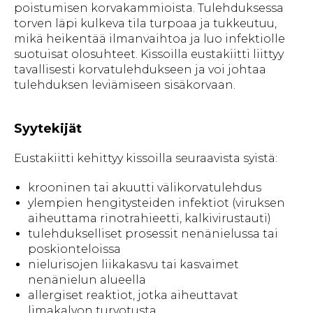
poistumisen korvakammioista. Tulehduksessa
torven läpi kulkeva tila turpoaa ja tukkeutuu,
mikä heikentää ilmanvaihtoa ja luo infektiolle
suotuisat olosuhteet. Kissoilla eustakiitti liittyy
tavallisesti korvatulehdukseen ja voi johtaa
tulehduksen leviämiseen sisäkorvaan.
Syytekijät
Eustakiitti kehittyy kissoilla seuraavista syistä:
krooninen tai akuutti välikorvatulehdus
ylempien hengitysteiden infektiot (viruksen
aiheuttama rinotrahieetti, kalkivirustauti)
tulehdukselliset prosessit nenänielussa tai
poskionteloissa
nielurisojen liikakasvu tai kasvaimet
nenänielun alueella
allergiset reaktiot, jotka aiheuttavat
limakalvon turvotusta