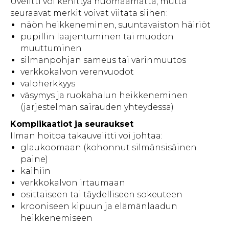
Uveiitti voi kehittyä huomaamatta, mutta
seuraavat merkit voivat viitata siihen:
näön heikkeneminen, suuntavaiston häiriöt
pupillin laajentuminen tai muodon
muuttuminen
silmänpohjan sameus tai värinmuutos
verkkokalvon verenvuodot
valoherkkyys
väsymys ja ruokahalun heikkeneminen
(järjestelmän sairauden yhteydessä)
Komplikaatiot ja seuraukset
Ilman hoitoa takauveiitti voi johtaa:
glaukoomaan (kohonnut silmänsisäinen
paine)
kaihiin
verkkokalvon irtaumaan
osittaiseen tai täydelliseen sokeuteen
krooniseen kipuun ja elämänlaadun
heikkenemiseen