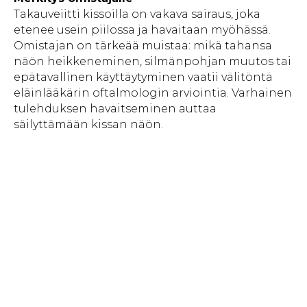
Takauveiitti kissoilla on vakava sairaus, joka
etenee usein piilossa ja havaitaan myöhässä.
Omistajan on tärkeää muistaa: mikä tahansa
näön heikkeneminen, silmänpohjan muutos tai
epätavallinen käyttäytyminen vaatii välitöntä
eläinlääkärin oftalmologin arviointia. Varhainen
tulehduksen havaitseminen auttaa
säilyttämään kissan näön.