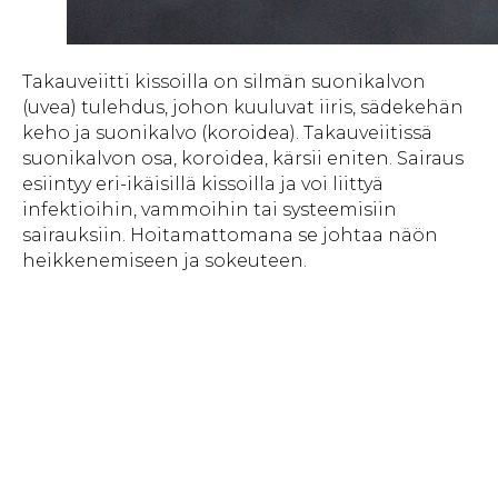
Takauveiitti kissoilla on silmän suonikalvon
(uvea) tulehdus, johon kuuluvat iiris, sädekehän
keho ja suonikalvo (koroidea). Takauveiitissä
suonikalvon osa, koroidea, kärsii eniten. Sairaus
esiintyy eri-ikäisillä kissoilla ja voi liittyä
infektioihin, vammoihin tai systeemisiin
sairauksiin. Hoitamattomana se johtaa näön
heikkenemiseen ja sokeuteen.