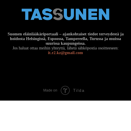
Suomen eläinlääkäriportaali – ajankohtaiset tiedot terveydestä ja
hoidosta Helsingissä, Espoossa, Tampereella, Turussa ja muissa
suurissa kaupungeissa.
Jos haluat ottaa meihin yhteyttä, lähetä sähköpostia osoitteeseen:
it.r2.kz@gmail.com
Tilda
Made on