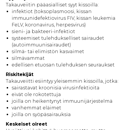
Takauveiitin pääasialliset syyt kissoilla:
infektiot (toksoplasmoosi, kissan
immuunidefektiovirus FIV, kissan leukemia
FeLV, koronavirus, herpesvirus)
sieni- ja bakteeri-infektiot
systeemiset tulehdukselliset sairaudet
(autoimmuunisairaudet)
silmä- tai elimistön kasvaimet
silmävammat
edellisen etuosan tulehduksen seuraukset
Riskitekijät
Takauveiitti esiintyy yleisemmin kissoilla, jotka:
sairastavat kroonisia virusinfektioita
eivät ole rokotettuja
joilla on heikentynyt immuunijärjestelmä
vanhemmat eläimet
joilla on syöpäsairauksia
Keskeiset oireet