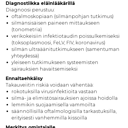
Diagnostiikka eläinlääkärillä
Diagnoosi perustuu:
oftalmoskopiaan (silmänpohjan tutkimus)
silmänsisäisen paineen mittaukseen
(tonometria)
verikokeisiin infektiotaudin poissulkemiseksi
(toksoplasmoosi, FeLV, FIV, koronavirus)
silmän ultraäänitutkimukseen (samentuman
yhteydessä)
yleiseen tutkimukseen systeemisten
sairauksien havaitsemiseksi
Ennaltaehkäisy
Takauveiitin riskiä voidaan vähentää:
rokotuksilla virusinfektioita vastaan
silmä- ja elimistösairauksien ajoissa hoidolla
lemmikin suojaamisella vammoilta
säännöllisillä oftalmologisilla tarkastuksilla,
erityisesti vanhemmilla kissoilla
Merkitys omistajalle