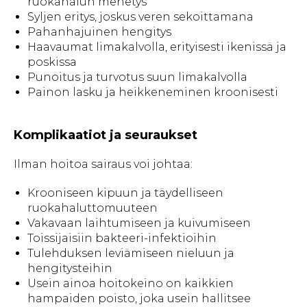
ruokahalun menetys
Syljen eritys, joskus veren sekoittamana
Pahanhajuinen hengitys
Haavaumat limakalvolla, erityisesti ikenissä ja
poskissa
Punoitus ja turvotus suun limakalvolla
Painon lasku ja heikkeneminen kroonisesti
Komplikaatiot ja seuraukset
Ilman hoitoa sairaus voi johtaa:
Krooniseen kipuun ja täydelliseen
ruokahaluttomuuteen
Vakavaan laihtumiseen ja kuivumiseen
Toissijaisiin bakteeri-infektioihin
Tulehduksen leviämiseen nieluun ja
hengitysteihin
Usein ainoa hoitokeino on kaikkien
hampaiden poisto, joka usein hallitsee