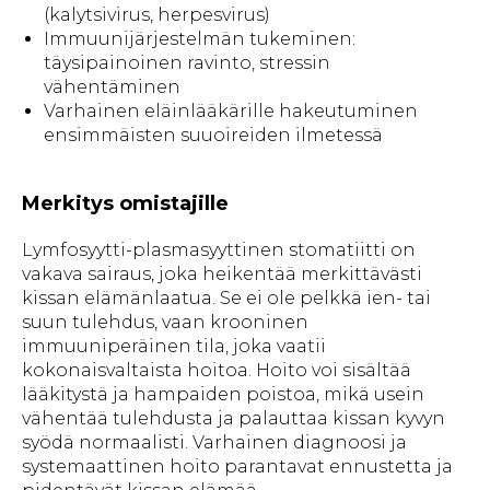
(kalytsivirus, herpesvirus)
Immuunijärjestelmän tukeminen:
täysipainoinen ravinto, stressin
vähentäminen
Varhainen eläinlääkärille hakeutuminen
ensimmäisten suuoireiden ilmetessä
Merkitys omistajille
Lymfosyytti-plasmasyyttinen stomatiitti on
vakava sairaus, joka heikentää merkittävästi
kissan elämänlaatua. Se ei ole pelkkä ien- tai
suun tulehdus, vaan krooninen
immuuniperäinen tila, joka vaatii
kokonaisvaltaista hoitoa. Hoito voi sisältää
lääkitystä ja hampaiden poistoa, mikä usein
vähentää tulehdusta ja palauttaa kissan kyvyn
syödä normaalisti. Varhainen diagnoosi ja
systemaattinen hoito parantavat ennustetta ja