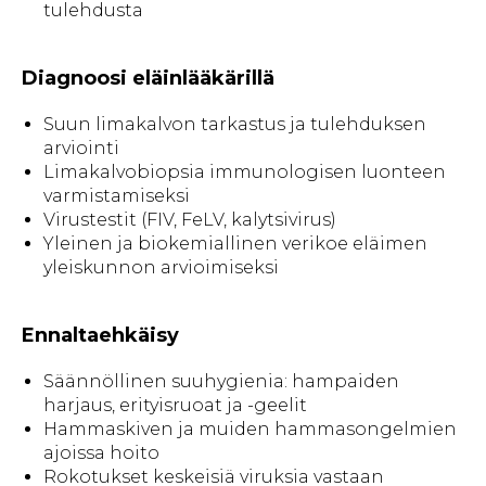
tulehdusta
Diagnoosi eläinlääkärillä
Suun limakalvon tarkastus ja tulehduksen
arviointi
Limakalvobiopsia immunologisen luonteen
varmistamiseksi
Virustestit (FIV, FeLV, kalytsivirus)
Yleinen ja biokemiallinen verikoe eläimen
yleiskunnon arvioimiseksi
Ennaltaehkäisy
Säännöllinen suuhygienia: hampaiden
harjaus, erityisruoat ja -geelit
Hammaskiven ja muiden hammasongelmien
ajoissa hoito
Rokotukset keskeisiä viruksia vastaan