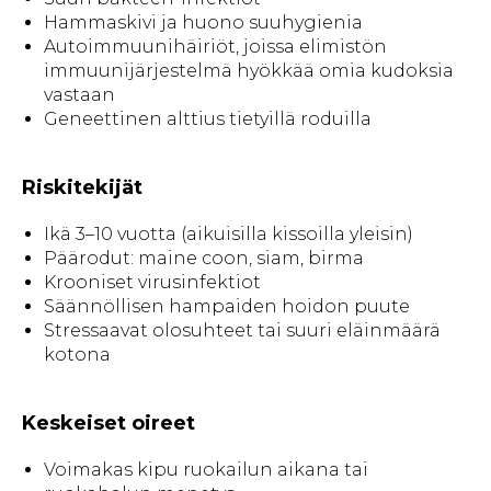
Hammaskivi ja huono suuhygienia
Autoimmuunihäiriöt, joissa elimistön
immuunijärjestelmä hyökkää omia kudoksia
vastaan
Geneettinen alttius tietyillä roduilla
Riskitekijät
Ikä 3–10 vuotta (aikuisilla kissoilla yleisin)
Päärodut: maine coon, siam, birma
Krooniset virusinfektiot
Säännöllisen hampaiden hoidon puute
Stressaavat olosuhteet tai suuri eläinmäärä
kotona
Keskeiset oireet
Voimakas kipu ruokailun aikana tai