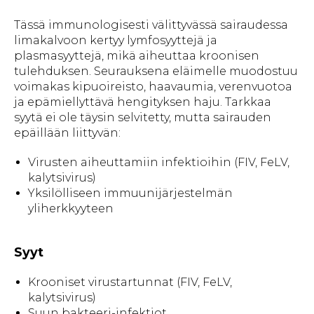
Tässä immunologisesti välittyvässä sairaudessa
limakalvoon kertyy lymfosyyttejä ja
plasmasyyttejä, mikä aiheuttaa kroonisen
tulehduksen. Seurauksena eläimelle muodostuu
voimakas kipuoireisto, haavaumia, verenvuotoa
ja epämiellyttävä hengityksen haju. Tarkkaa
syytä ei ole täysin selvitetty, mutta sairauden
epäillään liittyvän:
Virusten aiheuttamiin infektioihin (FIV, FeLV,
kalytsivirus)
Yksilölliseen immuunijärjestelmän
yliherkkyyteen
Syyt
Krooniset virustartunnat (FIV, FeLV,
kalytsivirus)
Suun bakteeri-infektiot