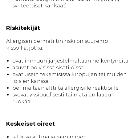
synteettiset kankaat)
Riskitekijät
Allergisen dermatiitin riski on suurempi
kissoilla, jotka:
ovat immuunijärjestelmältään heikentyneitä
asuvat pölyisissä sisätiloissa
ovat usein tekemisissä kirppujen tai muiden
loisien kanssa
perimältään alttiita allergisille reaktioille
syövät yksipuolisesti tai matalan laadun
ruokaa
Keskeiset oireet
jatkuva kutina ja raapiminen