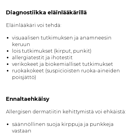
Diagnostiikka eläinlääkärillä
Eläinlääkäri voi tehdä:
visuaalisen tutkimuksen ja anamneesin
keruun
lois tutkimukset (kirput, punkit)
allergiatestit ja ihotestit
verikokeet ja biokemialliset tutkimukset
ruokakokeet (suspicioisten ruoka-aineiden
poisjättö)
Ennaltaehkäisy
Allergisen dermatiitin kehittymistä voi ehkäistä:
säännöllinen suoja kirppuja ja punkkeja
vastaan