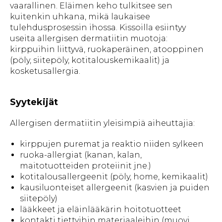
vaarallinen. Eläimen keho tulkitsee sen
kuitenkin uhkana, mikä laukaisee
tulehdusprosessin ihossa. Kissoilla esiintyy
useita allergisen dermatiitin muotoja:
kirppuihin liittyvä, ruokaperäinen, atooppinen
(pöly, siitepöly, kotitalouskemikaalit) ja
kosketusallergia.
Syytekijät
Allergisen dermatiitin yleisimpiä aiheuttajia:
kirppujen puremat ja reaktio niiden sylkeen
ruoka-allergiat (kanan, kalan,
maitotuotteiden proteiinit jne.)
kotitalousallergeenit (pöly, home, kemikaalit)
kausiluonteiset allergeenit (kasvien ja puiden
siitepöly)
lääkkeet ja eläinlääkärin hoitotuotteet
kontakti tiettyihin materiaaleihin (muovi,