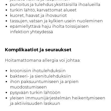
punoitus ja tulehdus yksittäisillä ihoalueilla
turkin lähtö, karvattomat alueet
kuoret, haavat ja ihovauriot
tassujen, vatsan ja kylkien usein nuoleminen
epämiellyttävä haju iholta toissijaisen
infektion yhteydessä
Komplikaatiot ja seuraukset
Hoitamattomana allergia voi johtaa:
kroonisiin ihotulehduksiin
bakteeri- ja sienitulehduksiin
ihon paksuuntumiseen ja arpien
muodostumiseen
pysyvään turkin lähtöön
yleisen immuunijärjestelmän heikentymiseen
ja aktiivisuuden laskuun