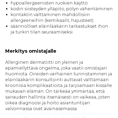
hypoallergeenisten ruokien käyttö
kodin siisteyden ylläpito, pölyn vähentäminen
kontaktin välttäminen mahdollisiin
allergeeneihin (kemikaalit, hajusteet)
säännölliset eläinlääkärin tarkastukset ihon
ja turkin tilan seuraamiseksi
Merkitys omistajalle
Allerginen dermatiitti on yleinen ja
epämiellyttävä ongelma, joka vaatii omistajan
huomiota. Oireiden varhainen tunnistaminen ja
eläinlääkärin konsultointi auttavat välttämään
kroonisia komplikaatioita ja tarjoamaan kissalle
mukavan elämän. On tärkeää ymmärtää, että
sairauden hallinta itsenäisesti on vaikeaa, joten
oikea diagnoosi ja hoito asiantuntijan
valvonnassa ovat avainasemassa.