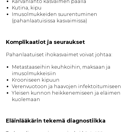
Karvanlähtö kasvaimen päällä
Kutina, kipu
Imusolmukkeiden suurentuminen
(pahanlaatuisissa kasvaimissa)
Komplikaatiot ja seuraukset
Pahanlaatuiset ihokasvaimet voivat johtaa:
Metastaaseihin keuhkoihin, maksaan ja
imusolmukkeisiin
Krooniseen kipuun
Verenvuotoon ja haavojen infektoitumiseen
Yleisen kunnon heikkenemiseen ja eläimen
kuolemaan
Eläinlääkärin tekemä diagnostiikka