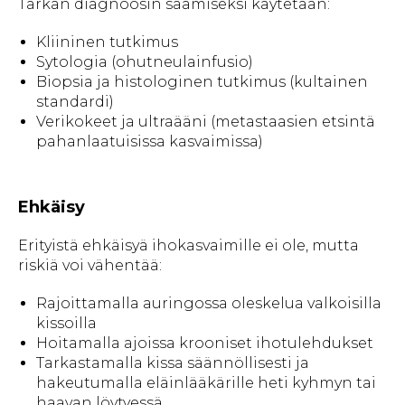
Tarkan diagnoosin saamiseksi käytetään:
Kliininen tutkimus
Sytologia (ohutneulainfusio)
Biopsia ja histologinen tutkimus (kultainen
standardi)
Verikokeet ja ultraääni (metastaasien etsintä
pahanlaatuisissa kasvaimissa)
Ehkäisy
Erityistä ehkäisyä ihokasvaimille ei ole, mutta
riskiä voi vähentää:
Rajoittamalla auringossa oleskelua valkoisilla
kissoilla
Hoitamalla ajoissa krooniset ihotulehdukset
Tarkastamalla kissa säännöllisesti ja
hakeutumalla eläinlääkärille heti kyhmyn tai
haavan löytyessä