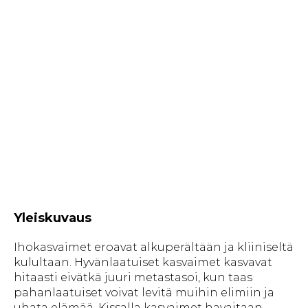
Yleiskuvaus
Ihokasvaimet eroavat alkuperältään ja kliiniseltä
kulultaan. Hyvänlaatuiset kasvaimet kasvavat
hitaasti eivätkä juuri metastasoi, kun taas
pahanlaatuiset voivat levitä muihin elimiin ja
uhata elämää. Kissalla kasvaimet havaitaan