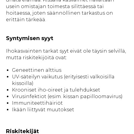
usein omistajan toimesta silittäessä tai
hoitaessa, joten säännöllinen tarkastus on
erittäin tärkeää.
Syntymisen syyt
Ihokasvainten tarkat syyt eivät ole täysin selvillä,
mutta riskitekijöitä ovat:
Geneettinen alttius
UV-säteilyn vaikutus (erityisesti valkoisilla
kissoilla)
Krooniset iho-oireet ja tulehdukset
Virusinfektiot (esim. kissan papilloomavirus)
Immuniteettihäiriöt
Ikään liittyvät muutokset
Riskitekijät