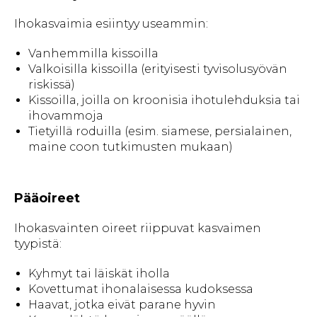
Ihokasvaimia esiintyy useammin:
Vanhemmilla kissoilla
Valkoisilla kissoilla (erityisesti tyvisolusyövän
riskissä)
Kissoilla, joilla on kroonisia ihotulehduksia tai
ihovammoja
Tietyillä roduilla (esim. siamese, persialainen,
maine coon tutkimusten mukaan)
Pääoireet
Ihokasvainten oireet riippuvat kasvaimen
tyypistä:
Kyhmyt tai läiskät iholla
Kovettumat ihonalaisessa kudoksessa
Haavat, jotka eivät parane hyvin