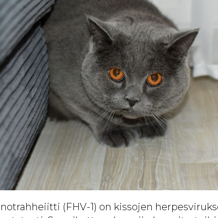
notrahheiitti (FHV-1) on kissojen herpesvirukse