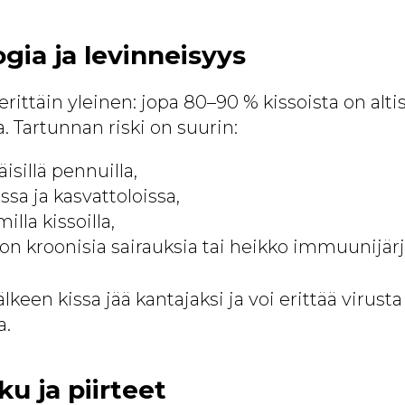
gia ja levinneisyys
rittäin yleinen: jopa 80–90 % kissoista on altis
 Tartunnan riski on suurin:
isillä pennuilla,
ssa ja kasvattoloissa,
lla kissoilla,
lla on kroonisia sairauksia tai heikko immuunijär
keen kissa jää kantajaksi ja voi erittää virust
a.
u ja piirteet