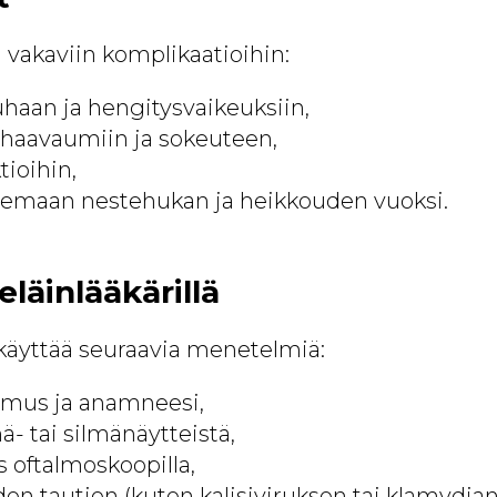
 vakaviin komplikaatioihin:
haan ja hengitysvaikeuksiin,
 haavaumiin ja sokeuteen,
tioihin,
lemaan nestehukan ja heikkouden vuoksi.
läinlääkärillä
i käyttää seuraavia menetelmiä:
kimus ja anamneesi,
- tai silmänäytteistä,
 oftalmoskoopilla,
den tautien (kuten kalisiviruksen tai klamydian