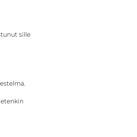
tunut sille
jestelmä.
a etenkin