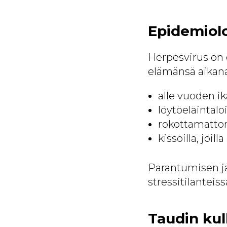
Epidemiolo
Herpesvirus on e
elämänsä aikana.
alle vuoden ikä
löytöeläintaloi
rokottamattomi
kissoilla, joi
Parantumisen jäl
stressitilanteiss
Taudin kulk