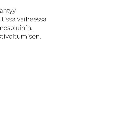
ääntyy
utissa vaiheessa
rmosoluihin.
ktivoitumisen.