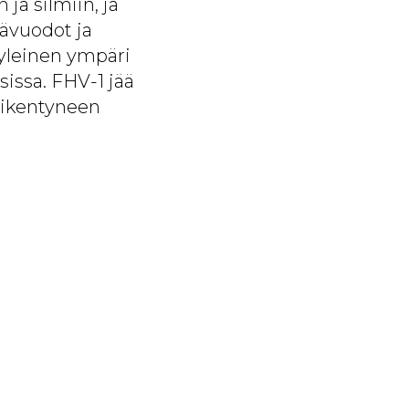
ja silmiin, ja
mävuodot ja
 yleinen ympäri
sissa. FHV-1 jää
heikentyneen