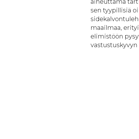
aiheuttama tartu
sen tyypillisiä 
sidekalvontulehd
maailmaa, erityi
elimistöön pysyv
vastustuskyvyn