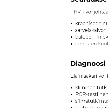
FHV-1 voi johtaa
krooniseen nu
sarveiskalvon
bakteeri-infek
pentujen kuo
Diagnoosi e
Eläinlääkäri vo
kliininen tut
PCR-testi nenä
silmätutkimus
lisätestit mui