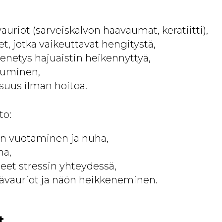
auriot (sarveiskalvon haavaumat, keratiitti),
et, jotka vaikeuttavat hengitystä,
netys hajuaistin heikennyttyä,
tuminen,
isuus ilman hoitoa.
to:
en vuotaminen ja nuha,
ha,
reet stressin yhteydessä,
ävauriot ja näön heikkeneminen.
t