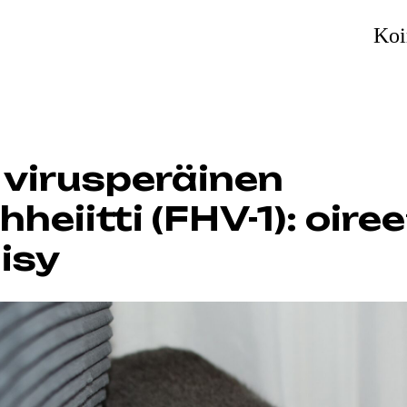
Koi
 virusperäinen
hheiitti (FHV-1): oiree
isy