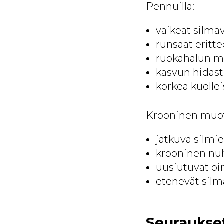
Pennuilla:
vaikeat silmäv
runsaat eritte
ruokahalun me
kasvun hidas
korkea kuolle
Krooninen muo
jatkuva silmi
krooninen nu
uusiutuvat oi
etenevät silm
Seuraukse