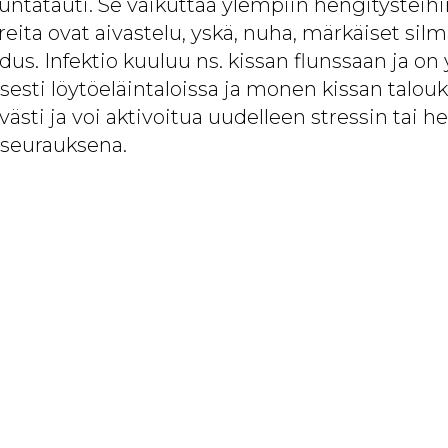
ntatauti. Se vaikuttaa ylempiin hengitysteihin 
oireita ovat aivastelu, yskä, nuha, märkäiset sil
us. Infektio kuuluu ns. kissan flunssaan ja on
sesti löytöeläintaloissa ja monen kissan talouk
ästi ja voi aktivoitua uudelleen stressin tai 
 seurauksena.