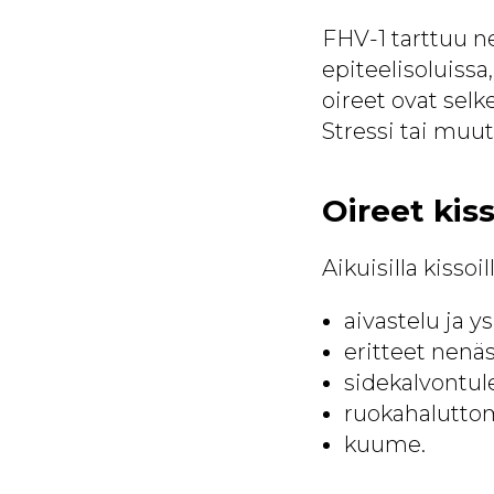
FHV-1 tarttuu ne
epiteelisoluissa
oireet ovat selk
Stressi tai muu
Oireet kiss
Aikuisilla kissoill
aivastelu ja ys
eritteet nenäst
sidekalvontule
ruokahalutto
kuume.