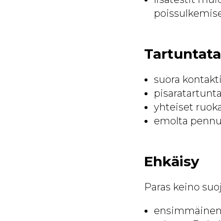
poissulkemise
Tartuntata
suora kontakti 
pisaratartunta
yhteiset ruoka
emolta pennui
Ehkäisy
Paras keino suo
ensimmäinen r