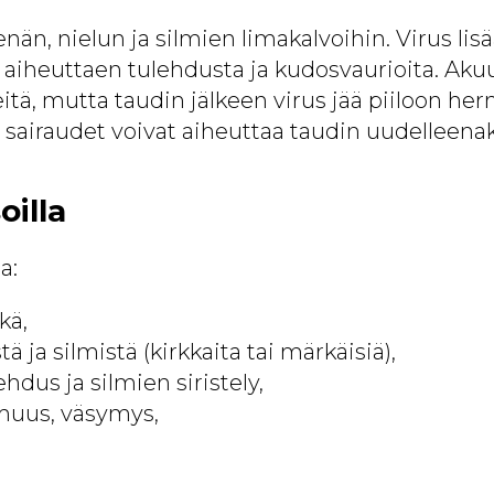
nän, nielun ja silmien limakalvoihin. Virus lis
, aiheuttaen tulehdusta ja kudosvaurioita. Aku
eitä, mutta taudin jälkeen virus jää piiloon he
t sairaudet voivat aiheuttaa taudin uudelleena
oilla
a:
kä,
ä ja silmistä (kirkkaita tai märkäisiä),
hdus ja silmien siristely,
muus, väsymys,