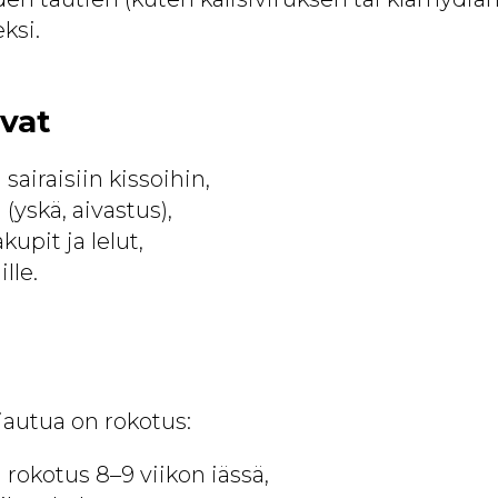
ksi.
vat
sairaisiin kissoihin,
 (yskä, aivastus),
kupit ja lelut,
lle.
jautua on rokotus:
okotus 8–9 viikon iässä,