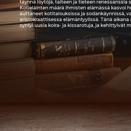
aristokraattisessa elämäntyylissä. Tänä aikana alkoi 
syntyi uusia koira- ja kissarotuja, ja kehittyivät mon
TIETEELLI