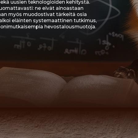
eläinten systemaattinen tutkimus,
imutkaisempia hevostalousmuotoja.
NEN