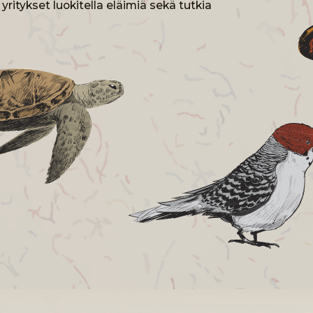
TEN TIETEELL
KITUSTEN SYN
iikka ja luokittelu alkavat