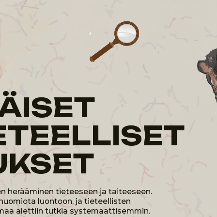
ISET
TEELLISET
KSET
ääminen tieteeseen ja taiteeseen.
 luontoon, ja tieteellisten
ttiin tutkia systemaattisemmin.
t luokitella eläimiä sekä tutkia