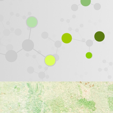
CARL
VON
Hänen teoksensa, kuten "Luonnon järjestelmä" (1735),
muodostivat perustan nykyaikaiselle biologiselle
luokittelulle. Hän kehitti binomiaalisen