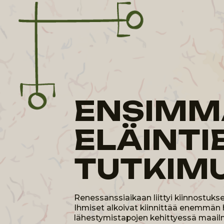
ENSIMMÄ
ELÄINTIE
TUTKIMU
Renessanssiaikaan liittyi kiinnostuksen her
Ihmiset alkoivat kiinnittää enemmän huomiota
lähestymistapojen kehittyessä maailmaa ale
Tänä aikana ilmestyivät ensimmäiset yritykse
niiden anatomiaa ja käyttäytymistä.