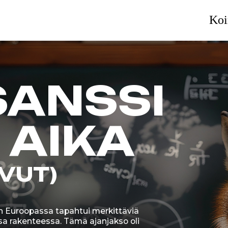
Koi
ANSSI
AIKA
UT)
oopassa tapahtui merkittäviä
enteessa. Tämä ajanjakso oli
usien teknologioiden kehitystä.
avasti: ne eivät ainoastaan
ös muodostivat tärkeitä osia