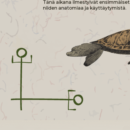
1
ENSIMMÄIS
ELÄINLUO
Renessanssiajan ja uuden ajan aikana eläinten systemat