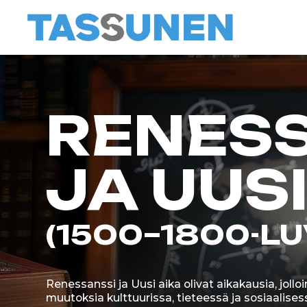
RENESS
JA UUSI 
(1500–1800-LUV
Renessanssi ja Uusi aika olivat aikakausia, jolloin Eur
muutoksia kulttuurissa, tieteessä ja sosiaalisessa rak
täynnä löytöjä, taiteen ja tieteen renessanssia sekä u
Kotieläinten määrä ihmisten elämässä kasvoi huomatt
auttaneet kotitalouksissa ja sodankäynnissä, vaan my