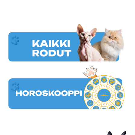
Rodut, jotka voivat tehdä päätöksiä itse, mutta pysyä
uskollisina.