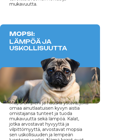
mukavuutta.
MOPSI:
LÄMPÖÄ JA
USKOLLISUUTTA
Mopsi on pieni ja hauska ystävä, joka
omaa ainutlaatuisen kyvyn aistia
omistajansa tunteet ja tuoda
mukavuutta sekä lämpöä. Kalat,
jotka arvostavat hyvyyttä ja
vilpittömyyttä, arvostavat mopsia
sen uskollisuuden ja lempeän
luonteen vuoksi. Nämä koirat ovat