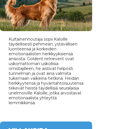
Kultainennoutaja sopii Kaloille
täydellisesti pehmeän, ystävällisen
luonteensa ja korkeiden
emotionaalisten herkkyyksiensä
ansiosta. Goldent retrieverit ovat
uskomattoman uskollisia
omistajilleen, he aistivat helposti
tunnelman ja ovat aina valmiita
tukemaan vaikeina hetkinä. Heidän
herkkyytensä ja hyväntahtoisuutensa
tekevät heistä täydellisiä seuralaisia
unelmoiville Kaloille, jotka arvostavat
emotionaalista yhteyttä
lemmikkiinsä.