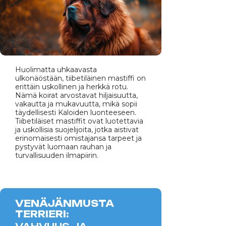
Huolimatta uhkaavasta
ulkonäöstään, tiibetiläinen mastiffi on
erittäin uskollinen ja herkkä rotu.
Nämä koirat arvostavat hiljaisuutta,
vakautta ja mukavuutta, mikä sopii
täydellisesti Kaloiden luonteeseen.
Tiibetiläiset mastiffit ovat luotettavia
ja uskollisia suojelijoita, jotka aistivat
erinomaisesti omistajansa tarpeet ja
pystyvät luomaan rauhan ja
turvallisuuden ilmapiirin.
VENÄJÄNMUSTA
TERRIERI: