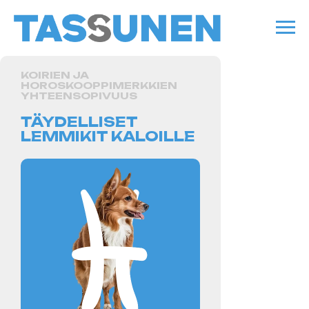
KOIRIEN JA
HOROSKOOPPIMERKKIEN
YHTEENSOPIVUUS
TÄYDELLISET
LEMMIKIT KALOILLE