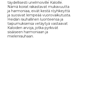
täydellisesti unelmoiville Kaloille.
Nämä koirat rakastavat mukavuutta
ja harmoniaa, eivät kestä röyhkeyttä
ja suosivat lempeää vuorovaikutusta.
Heidän rauhallinen luonteensa ja
taipumuksensa vetäytyä vastaavat
Kaloiden arvoja, jotka pyrkivät
sisäiseen harmoniaan ja
mielenrauhaan.