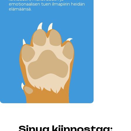
emotionaalisen tuen ilmapiirin heidän
elämäänsä.
Sinua kiinnostaa: