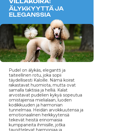
VILLAKOIRA:
ÄLYKKYYTTÄ JA
ELEGANSSIA
Pudel on älykäs, elegantti ja
taiteellinen rotu, joka sopii
täydellisesti Kaloille. Nämä koirat
rakastavat huomiota, mutta ovat
samalla taktisia ja helliä. Kalat
arvostavat pudelien kykyä sopeutua
omistajiensa mielialaan, luoden
kodikkuuden ja harmonian
tunnelmaa. Heidän arvokkuutensa ja
emotionaalinen herkkyytensä
tekevät heistä erinomaisia
kumppaneita ihmisille, jotka
tavoittelevat harmoniaa ja