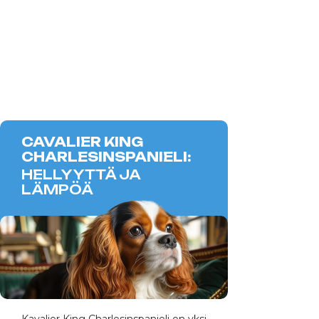
CAVALIER KING
CHARLESINSPANIELI:
HELLYYTTÄ JA
LÄMPÖÄ
Kavalier King Charlesinspanieli on yksi