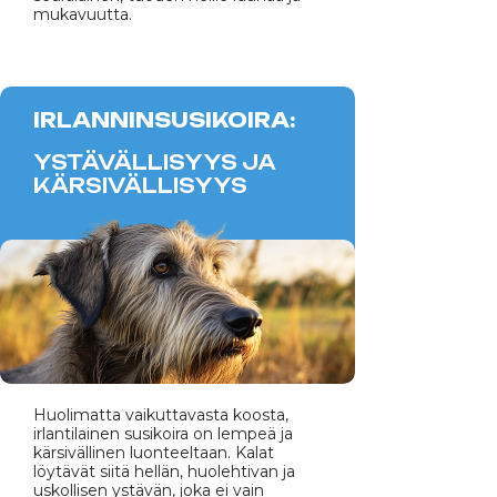
mukavuutta.
IRLANNINSUSIKOIRA:
YSTÄVÄLLISYYS JA
KÄRSIVÄLLISYYS
Huolimatta vaikuttavasta koosta,
irlantilainen susikoira on lempeä ja
kärsivällinen luonteeltaan. Kalat
löytävät siitä hellän, huolehtivan ja
uskollisen ystävän, joka ei vain