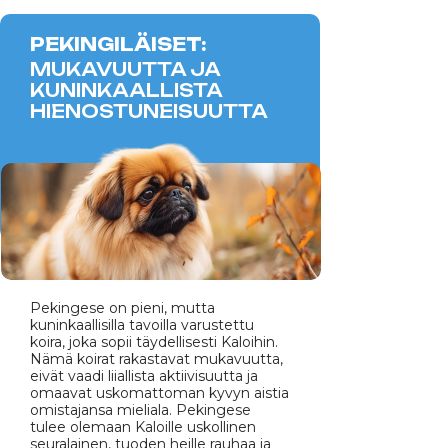
PEKINGILÄISET:
MUKAVUUTTA JA
KUNINKAALLISTA
HIENOSTUNEISUUTTA
Pekingese on pieni, mutta
kuninkaallisilla tavoilla varustettu
koira, joka sopii täydellisesti Kaloihin.
Nämä koirat rakastavat mukavuutta,
eivät vaadi liiallista aktiivisuutta ja
omaavat uskomattoman kyvyn aistia
omistajansa mieliala. Pekingese
tulee olemaan Kaloille uskollinen
seuralainen, tuoden heille rauhaa ja