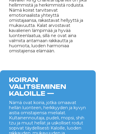
hellimmistä ja herkimmistä roduista.
Nämä koirat tarvitsevat
emotionaalista yhteyttä
omistajaansa, rakastavat hellyyttä ja
mukavuutta. Kalat arvostavat
kavalierien lämpimää ja hyvää
luonteenlaatua, sillä ne ovat aina
valmiita antamaan rakkautta ja
huomiota, luoden harmoniaa
omistajiensa elämään.
KOIRAN
VALITSEMINEN
KALOILLE —
Nämä ovat koiria, jotka omaavat
hellän luonteen, herkkyyden ja kyvyn
aistia omistajiensa mielialat.
Kultainennoutaja, pudeli, mopsi, shih
tzu ja muut hellät ja uskolliset rodut
sopivat täydellisesti Kaloille, luoden
rakkauden, mukavuuden ja