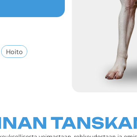
to
NAN TANSKAND
ellisesta voimastaan, rohkeudestaan ja omistautumises
vat vaikuttavan ulkonäön, joka yhdistää eleganssia ja 
a dogeilla on ystävällinen luonne, ja ne voivat olla erino
n tason aktiivisuutta ja huomiota. Ne sopivat täydellisesti 
 loistavaa kumppania aktiivisiin kävelyihin ja treeneihin