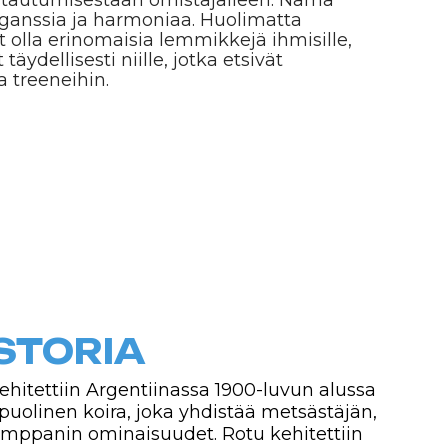
IA
rgentiinassa 1900-luvun alussa
ra, joka yhdistää metsästäjän,
inaisuudet. Rotu kehitettiin
, kuten villisiohien ja
 suojelemiseen. Rodun
ta koira-asiantuntijaa Antonio
 koiria, kuten mastiffeja,
täydellisen metsästys- ja
t saavuttivat nopeasti suosiota
työskennellä vaikeimmissakin