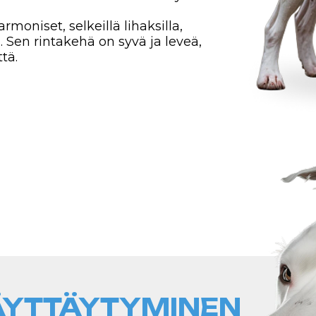
TTÄYTYMINEN
 voimakas suojeluvietti, mikä
oi olla varovainen
a on aina uskollinen
mä koirat, huolimatta
at syvää kiintymystä
llisia.
olla melko rauhallinen kotona, erityisesti kun se tuntee
rotu tarvitsee säännöllistä fyysistä aktiviteettia ja he