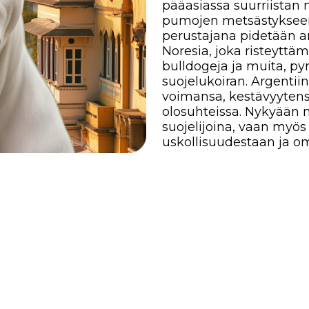
olosuhteissa. Nykyään niitä käytetä
suojelijoina, vaan myös palvelu- ja
uskollisuudestaan ja omistautumis