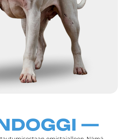
OGGI —
taan omistajalleen. Nämä
harmoniaa. Huolimatta
maisia lemmikkejä ihmisille,
niille, jotka etsivät
.