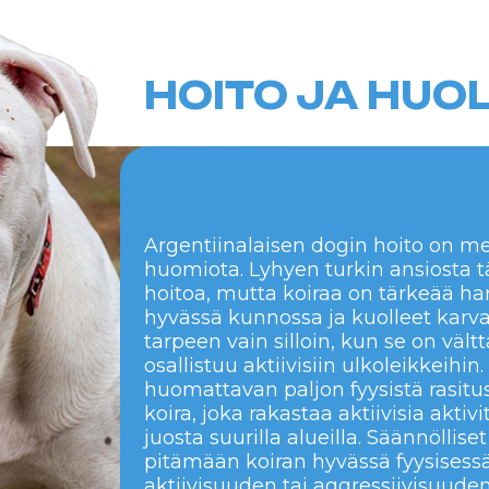
koira, joka rakastaa aktiivisia aktiviteetteja ja o
juosta suurilla alueilla. Säännölliset harjoitukse
pitämään koiran hyvässä fyysisessä kunnossa ja 
aktiivisuuden tai aggressiivisuuden kehittymise
puutteen vuoksi.
en, korvien ja silmien terveyttä sekä varmistaa säännö
ehkäisemiseksi.
A HUONOT