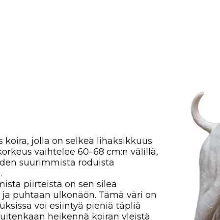
 jolla on selkeä lihaksikkuus
 vaihtelee 60–68 cm:n välillä,
suurimmista roduista
irteistä on sen sileä
puhtaan ulkonäön. Tämä väri on
 voi esiintyä pieniä täpliä
nkaan heikennä koiran yleistä
t, selkeillä lihaksilla,
 rintakehä on syvä ja leveä,