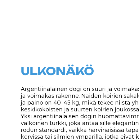
ULKONÄKÖ
Argentiinalainen dogi on suuri ja voimakas koira,
ja voimakas rakenne. Näiden koirien säkäkorkeus
ja paino on 40–45 kg, mikä tekee niistä yhden 
keskikokoisten ja suurten koirien joukossa.
Yksi argentiinalaisen dogin huomattavimmista pi
valkoinen turkki, joka antaa sille elegantin ja 
rodun standardi, vaikka harvinaisissa tapauksissa
korvissa tai silmien ympärillä, jotka eivät kuite
vaikutelmaa.
Argentiinalaisen dogin kehon linjat ovat harmonise
erityisesti kaulan, selän ja jalkojen alueella. Sen
mikä korostaa fyysistä voimaa ja kestävyyttä.