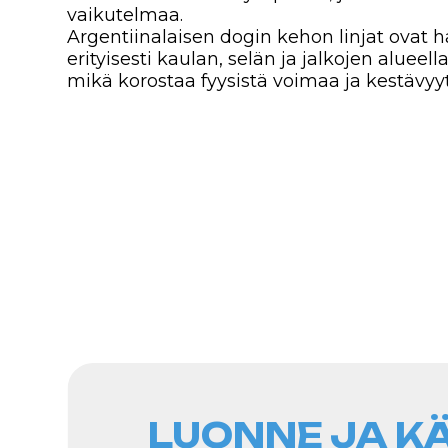
LUONNE JA KÄY
Argentiinalainen dogi on koira, jolla on
tekee siitä erinomaisen suojelijan. Se v
tuntemattomien ihmisten kanssa, mutt
omistajalleen ja hänen perheelleen. Nä
voimastaan ja vahvuudestaan, osoittav
omistajiaan kohtaan ja ovat erittäin usko
Luonteeltaan argentiinalainen dogi voi 
mukavassa ympäristössä. Kuitenkin tämä 