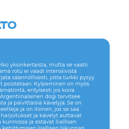
n iloinen, jos se saa
t ja kävelyt auttavat
estävät liiallisen
n liiallisen liikunnan
lliset