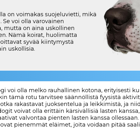
ka rakastavat juoksentelua ja leikkimistä, ja niiden täyty
voivat olla erittäin kärsivällisiä lasten kanssa, mutta on 
t valvontaa pienten lasten kanssa ollessaan. Muut eläime
 pienemmät eläimet, joita voidaan pitää saaliina.
HOITO JA HUOLTO
Argentiinalaisen dogin hoito on melko yksinkert
huomiota. Lyhyen turkin ansiosta tämä rotu ei v
hoitoa, mutta koiraa on tärkeää harjata säännöll
hyvässä kunnossa ja kuolleet karvat poisteta
tarpeen vain silloin, kun se on välttämätöntä, eri
osallistuu aktiivisiin ulkoleikkeihin. Argentiina
huomattavan paljon fyysistä rasitusta ja päivitt