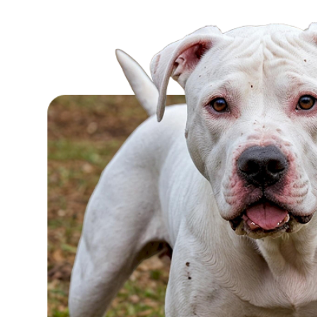
On myös tärkeää seurata koiran hampaid
eläinlääkärintarkastukset sairauksien 
RODUN HYVÄT J
PUOLET
PLUS