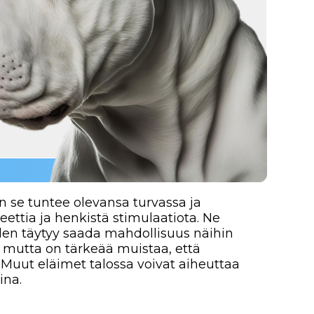
y saada mahdollisuus näihin
tärkeää muistaa, että
t talossa voivat aiheuttaa
aista, mutta se vaatii
aadi intensiivistä
isesti, jotta turkki pysyy
an. Kylpeminen on myös
tyisesti jos koira
lainen dogi tarvitsee
äisiä kävelyjä. Se on