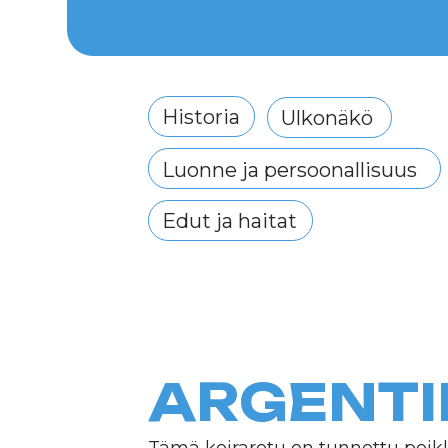
Historia
Ulkonäkö
Luonne ja persoonallisuus
Hoi
Edut ja haitat
ARGENTII
Tämä koirarotu on tunnettu poikkeuks
voimakkaat ja lihaksikkaat koirat omaa
fyysisestä voimastaan, argentiinalaisill
jotka pystyvät tarjoamaan niille riittävä
uskollista ja voimakasta suojelijaa sekä