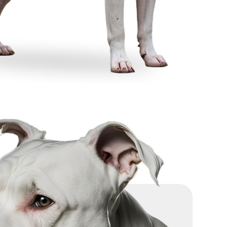
 olevansa turvassa ja
nkistä stimulaatiota. Ne