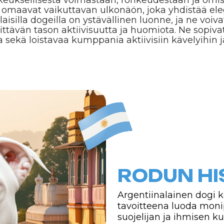
RODUN HISTOR
Argentiinalainen dogi kehitettiin A
tavoitteena luoda monipuolinen koi
suojelijan ja ihmisen kumppanin om
pääasiassa suurriistan metsästykseen
pumojen metsästykseen, sekä tilan
perustajana pidetään argentiinalais
Noresia, joka risteyttämällä erilaisia
bulldogeja ja muita, pyrki luomaan 
suojelukoiran. Argentiinalaiset dogi
voimansa, kestävyytensä ja kyvyn 